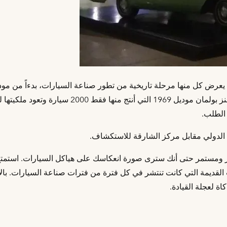
عرض كل منها مرحلة تاريخية من تطور صناعة السيارات، بدءاً من مود
فودر إلى ام جي مدجيت موديل 1974، ومرسيدس بنز بولمان موديل 1969 التي أنتج منها فقط 000
الطلب.
 الدولي مقابل مركز الشارقة للاستكشاف.
ر ومستمر حتى أنك سترى صورة انعكاسك على هياكل السيارات. استمت
 القديمة التي كانت تنتشر في كل فترة من فترات صناعة السيارات. بال
ة لعجلة القيادة.