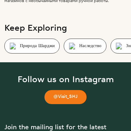
магазинов с необычайными товарами ручной работы.
Keep Exploring
Природа Шарджи
Наследство
Зн
Follow us on Instagram
@Visit_SHJ
Join the mailing list for the latest