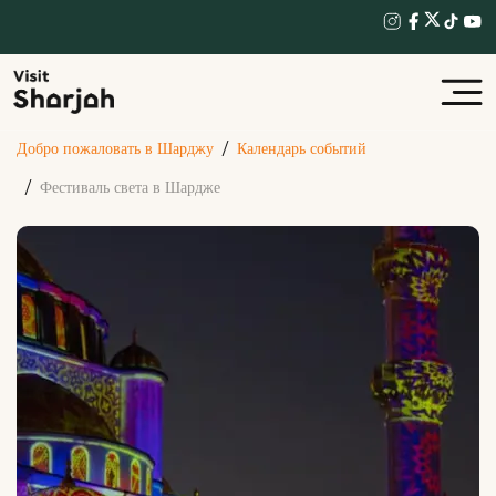
Добро пожаловать в Шарджу
Календарь событий
Фестиваль света в Шардже