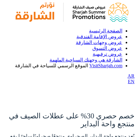
الصفحة الرئيسية
عروض الإقامة الفندقية
عروض وجهات الشارقة
عروض التسوق
عروض ترفيهية
الشارقة هي وجهتك السياحية الملهمة
VisitSharjah.com
الموقع الرسمي للسياحة في الشارقة
AR
EN
خصم حصري 30% على عطلات الصيف في
منتجع واحة البداير
يُعد منتجع واحة البداير الصحراوي منتجعًا صحراويًا ساحرًا يقع