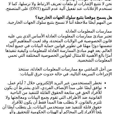
نحن لا نتتبع الإشارات أو ملفات تعريف الارتباط ولا نرسلها، كما لا
نستخدم الإعلانات عند تفعيل آلية عدم التتبع
(DNT)
على المتصفح.
هل يسمح موقعنا بتتبع سلوك الجهات الخارجية؟
من المهم أيضًا ملاحظة أننا لا نسمح بتتبع سلوك الجهات الخارجية.
ممارسات المعلومات العادلة
تعتبر مبادئ ممارسات المعلومات العادلة الأساس الذي بني عليه
قانون الخصوصية في الولايات المتحدة، وقد لعبت المفاهيم التي
تتضمنها دورًا مهمًا في تطوير قوانين حماية البيانات في جميع أنحاء
العالم. يعد فهم مبادئ الممارسة العادلة للمعلومات وكيفية تنفيذها
أمرًا بالغ الأهمية للامتثال لقوانين الخصوصية المختلفة التي تحمي
المعلومات الشخصية.
من أجل التماشي مع ممارسات المعلومات العادلة، سنتخذ
الإجراءات السريعة التالية، في حالة حدوث خرق للبيانات:
نخطر المستخدمين عبر البريد الإلكتروني خلال 7 أيام عمل.
نوافق أيضًا على مبدأ الإنصاف الفردي، الذي يشترط أن يكون
للأفراد الحق في متابعة الحقوق القابلة للتنفيذ من الناحية
القانونية ضد الأطراف التي تقوم بجمع البيانات ومعالجتها ولا
تلتزم بالقانون. لا يتطلب هذا المبدأ فقط أن يكون للأفراد
حقوق قابلة للتنفيذ ضد مستخدمي البيانات، بل يتطلب أيضًا أن
يلجأ الأفراد إلى المحاكم أو الهيئات الحكومية للتحقيق و/أو