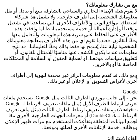
مع من نشارك معلوماتك؟
لا تقوم هيئة الإنماء التجاري والسياحي بالشارقة ببيع أو تبادل أو نقل
معلوماتك الشخصية إلى أطراف خارجية. ولا يشمل هذا شركاء
استضافة مواقع الويب والأطراف الأخرى التي تساعدنا في تشغيل
موقعنا أو إدارة أعمالنا أو خدمة مستخدمينا، طالما وافقت هذه
الأطراف على الحفاظ على سرية هذه المعلومات والتعامل معها
وفقًا للقانون. فعندما تقوم أي من هذه الأطراف بمعالجة معلوماتك
الشخصية نيابة عنا، يُسمح لها فقط بذلك وفقًا لتعليماتنا. قد نتيح
معلومات عندما يكون الكشف عنها مناسبًا للامتثال للقانون، أو
لتطبيق سياسات موقعنا، أو لحماية الحقوق أو السلامة أو الممتلكات
الخاصة بنا أو بالآخرين.
ومع ذلك، قد تُقدم معلومات الزائر غير محددة للهوية إلى أطراف
أخرى لأغراض التسويق أو الإعلان أو غير ذلك.
Google
نحن - إلى جانب موردي الطرف الثالث مثل
Google
، نستخدم ملفات
تعريف ارتباط الطرف الأول (مثل ملفات تعريف الارتباط لـ
Google
Analytics
) وملفات تعريف ارتباط الطرف الثالث (مثل ملف تعريف
الارتباط لـ
DoubleClick
) أو معرفات الجهات الخارجية الأخرى معًا
لجمع البيانات المتعلقة بتفاعلات المستخدم مع مرات ظهور الإعلان
ووظائف خدمة الإعلانات الأخرى لصلتها بموقعنا.
إلغاء الاشتراك: