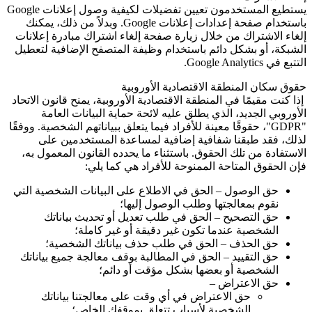
يستطيع المستخدمون تعيين تفضيلات لكيفية وصول إعلانات Google
باستخدام صفحة إعدادات إعلانات
Google
. وبدلاً من ذلك، يمكنك
إلغاء الاشتراك من خلال زيارة صفحة إلغاء اشتراك مبادرة إعلانات
الشبكة، أو بشكل دائم باستخدام وظيفة المتصفح الإضافية لتعطيل
التتبع في
Google Analytics
.
حقوق سكان المنطقة الاقتصادية الأوروبية
إذا كنت مقيمًا في المنطقة الاقتصادية الأوروبية، يمنح قانون الاتحاد
الأوروبي الجديد، الذي يطلق عليه لائحة حماية البيانات العامة
"GDPR"
، حقوقًا معينة للأفراد فيما يتعلق ببياناتهم الشخصية. ووفقًا
لذلك، فقد طبقنا شفافية إضافية لمساعدة المستخدمين على
الاستفادة من تلك الحقوق. باستثناء ما يحدده القانون المعمول به،
فإن الحقوق المتاحة الممنوحة للأفراد هي كما يلي:
حق الوصول – الحق في الاطلاع على البيانات الشخصية التي
نقوم بمعالجتها وطلب الوصول إليها؛
حق التصحيح – الحق في طلب تعديل أو تحديث بياناتك
الشخصية عندما تكون غير دقيقة أو غير كاملة؛
حق الحذف – الحق في طلب حذف بياناتك الشخصية؛
حق التقييد – الحق في المطالبة بوقف معالجة جميع بياناتك
الشخصية أو بعضها بشكل مؤقت أو دائم؛
حق الاعتراض –
حق الاعتراض في أي وقت على معالجتنا بياناتك
الشخصية لأسباب تتعلق بموقفك الخاص؛