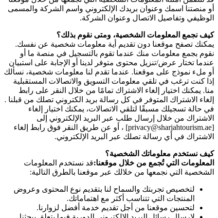
أو منصتنا اسمك وعنوان بريدك الإلكتروني واسم الشركة والمسمى
الوظيفي وتفاصيل الاتصال وعنوان الشركة.
كيف نجمع المعلومات الشخصية، ومتى نقوم بذلك؟
يمكنك تصفح موقعنا دون تقديم أية معلومات شخصية عن نفسك.
نقوم بجمع معلومات منك عندما تقوم بالتسجيل في منصة ما أو
عندما تختار عرض/تنزيل محتوى متوفر لدينا أو الإجابة على استبيان
أو ملء نموذج على موقعنا. عندما تقدم لنا معلومات شخصية، نسألك
إذا كنت ترغب في تلقي معلومات التسويق والاتصالات المستقبلية
منا. يمكنك اختيار إلغاء الاشتراك تمامًا من خلال النقر على رابط
إلغاء الاشتراك المتوفر في كل رسالة بريد الكتروني تصلك من قبلنا .
في حالة تسجيلك مسبقًا لتلقي الاتصالات، يمكنك اختيار إلغاء
الاشتراك من خلال إرسال طلب عبر البريد الإلكتروني إلى
[privacy@sharjahtourism.ae] ، أو عن طريق النقر فوق رابط إلغاء
الاشتراك في أي رسالة تصلك عبر البريد الإلكتروني.
كيف نستخدم معلوماتك الشخصية؟
المعلومات التي تُجمع من خلال موقعنا:
قد نستخدم المعلومات
الشخصية التي نجمعها من خلالك عبر موقعنا بالطرق التالية:
لتخصيص تجربتك والسماح لنا بتقديم نوع المحتوى وعروض
المنتجات التي تتناسب أكثر مع اهتماماتك.
لتحسين موقعنا من أجل تقديم خدمة أفضل لزوارنا.
لإرسال رسائل البريد الإلكتروني الدورية فيما يتعلق ببحثنا