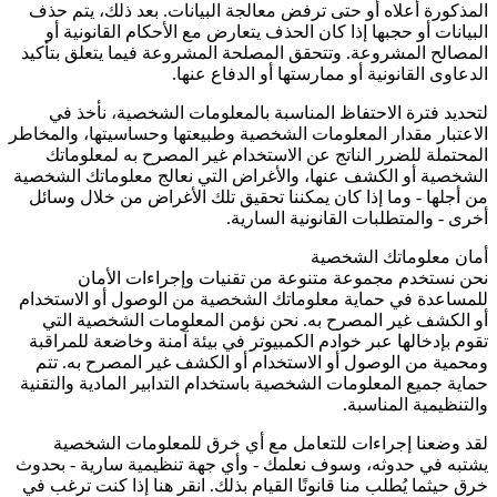
المذكورة أعلاه أو حتى ترفض معالجة البيانات. بعد ذلك، يتم حذف
البيانات أو حجبها إذا كان الحذف يتعارض مع الأحكام القانونية أو
المصالح المشروعة. وتتحقق المصلحة المشروعة فيما يتعلق بتأكيد
الدعاوى القانونية أو ممارستها أو الدفاع عنها.
لتحديد فترة الاحتفاظ المناسبة بالمعلومات الشخصية، نأخذ في
الاعتبار مقدار المعلومات الشخصية وطبيعتها وحساسيتها، والمخاطر
المحتملة للضرر الناتج عن الاستخدام غير المصرح به لمعلوماتك
الشخصية أو الكشف عنها، والأغراض التي نعالج معلوماتك الشخصية
من أجلها - وما إذا كان يمكننا تحقيق تلك الأغراض من خلال وسائل
أخرى - والمتطلبات القانونية السارية.
أمان معلوماتك الشخصية
نحن نستخدم مجموعة متنوعة من تقنيات وإجراءات الأمان
للمساعدة في حماية معلوماتك الشخصية من الوصول أو الاستخدام
أو الكشف غير المصرح به. نحن نؤمن المعلومات الشخصية التي
تقوم بإدخالها عبر خوادم الكمبيوتر في بيئة آمنة وخاضعة للمراقبة
ومحمية من الوصول أو الاستخدام أو الكشف غير المصرح به. تتم
حماية جميع المعلومات الشخصية باستخدام التدابير المادية والتقنية
والتنظيمية المناسبة.
لقد وضعنا إجراءات للتعامل مع أي خرق للمعلومات الشخصية
يشتبه في حدوثه، وسوف نعلمك - وأي جهة تنظيمية سارية - بحدوث
خرق حيثما يُطلب منا قانونًا القيام بذلك. انقر هنا إذا كنت ترغب في