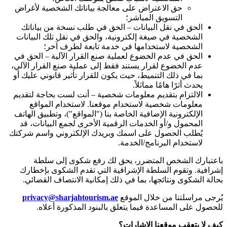
حق الاعتراض على معالجة بياناتك الشخصية لأغراض
التسويق المباشر؛
الحق في نقل البيانات – الحق في طلب نسخة من بياناتك
الشخصية في صيغة إلكترونية، والحق في نقل تلك البيانات
الشخصية لاستخدامها في خدمة تابعة لطرف آخر؛
الحق في عدم الخضوع لعملية صنع القرار الآلية – الحق في
عدم الخضوع لقرار يستند فقط إلى عملية صنع القرار الآلي،
بما في ذلك التنميط، حيث يكون للقرار تأثير قانوني عليك أو
يحدث أثرًا هامًا مماثلاً.
الالتزام بتقديم معلومات شخصية – أنت لست بحاجة لتقديم
معلومات شخصية لاستخدام موقعنا. لاستخدام المواقع
الإلكترونية الإضافية الخاصة بنا ("المواقع")، وتطبيق الهاتف
المحمول و/أو الخدمات الرقمية الأخرى لجمع البيانات، قد
يُطلب الحصول على اسمك وبريدك الإلكتروني واسم شركتك
لاستخدام البرنامج/الخدمة.
باعتبارك الشخص المتضرر، يحق لك رفع شكوى إلى سلطة
إشرافية. وتقوم السلطة الإشرافية التي تقدم الشكوى بإخطارك
بحالة الشكوى ونتائجها، بما في ذلك إمكانية الانتصاف القضائي.
يُرجى مراسلتنا من خلال الموقع
privacy@sharjahtourism.ae
للحصول على المساعدة فيما يتعلق بالبنود المذكورة أعلاه.
كيف لا يتعقب موقعنا الإشارات؟