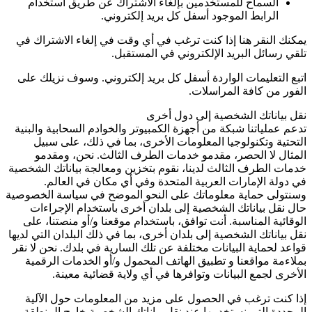
السماح للمستخدمين بإلغاء الاشتراك عن طريق استخدام
الرابط الموجود أسفل كل بريد إلكتروني.
يمكنك النقر هنا إذا كنت ترغب في أي وقت في إلغاء الاشتراك في
تلقي رسائل البريد الإلكتروني في المستقبل.
اتبع التعليمات الواردة أسفل كل بريد إلكتروني. وسوف نزيلك على
الفور من كافة المراسلات.
نقل بياناتك الشخصية إلى دول أخرى
تدعم عملياتنا شبكة من أجهزة الكمبيوتر والخوادم السحابية والبنية
التحتية وتكنولوجيا المعلومات الأخرى، بما في ذلك، على سبيل
المثال لا الحصر، مقدمو خدمات الطرف الثالث. نحن، ومقدمو
خدمات الطرف الثالث لدينا، نقوم بتخزين ومعالجة بياناتك الشخصية
في دولة الإمارات العربية المتحدة وفي أي مكان في العالم.
وسنتولى حماية معلوماتك على النحو الموضح في سياسة الخصوصية
حال نقل بياناتك الشخصية إلى بلدان أخرى باستخدام الإجراءات
الوقائية المناسبة. أنت توافق، باستخدام موقعنا و/أو منصتنا، على
نقل بياناتك الشخصية إلى بلدان أخرى، بما في ذلك البلدان التي لديها
قواعد لحماية البيانات مختلفة عن تلك السارية في بلدك. نحن لا نقر
بملاءمة مواقعنا و تطبيق الهاتف المحمول و/أو الخدمات الرقمية
الأخرى لجمع البيانات وتوافرها في أي ولاية قضائية معينة.
إذا كنت ترغب في الحصول على مزيد من المعلومات حول الآلية
المحددة التي نستخدمها عند نقل بياناتك الشخصية خارج المنطقة