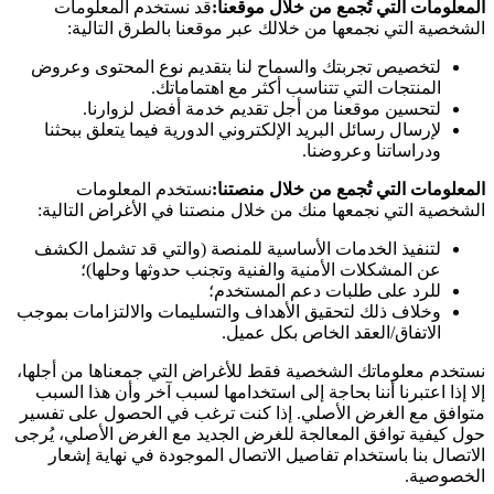
المعلومات التي تُجمع من خلال موقعنا:
قد نستخدم المعلومات
الشخصية التي نجمعها من خلالك عبر موقعنا بالطرق التالية:
لتخصيص تجربتك والسماح لنا بتقديم نوع المحتوى وعروض
المنتجات التي تتناسب أكثر مع اهتماماتك.
لتحسين موقعنا من أجل تقديم خدمة أفضل لزوارنا.
لإرسال رسائل البريد الإلكتروني الدورية فيما يتعلق ببحثنا
ودراساتنا وعروضنا.
المعلومات التي تُجمع من خلال منصتنا:
نستخدم المعلومات
الشخصية التي نجمعها منك من خلال منصتنا في الأغراض التالية:
لتنفيذ الخدمات الأساسية للمنصة (والتي قد تشمل الكشف
عن المشكلات الأمنية والفنية وتجنب حدوثها وحلها)؛
للرد على طلبات دعم المستخدم؛
وخلاف ذلك لتحقيق الأهداف والتسليمات والالتزامات بموجب
الاتفاق/العقد الخاص بكل عميل.
نستخدم معلوماتك الشخصية فقط للأغراض التي جمعناها من أجلها،
إلا إذا اعتبرنا أننا بحاجة إلى استخدامها لسبب آخر وأن هذا السبب
متوافق مع الغرض الأصلي. إذا كنت ترغب في الحصول على تفسير
حول كيفية توافق المعالجة للغرض الجديد مع الغرض الأصلي، يُرجى
الاتصال بنا باستخدام تفاصيل الاتصال الموجودة في نهاية إشعار
الخصوصية.