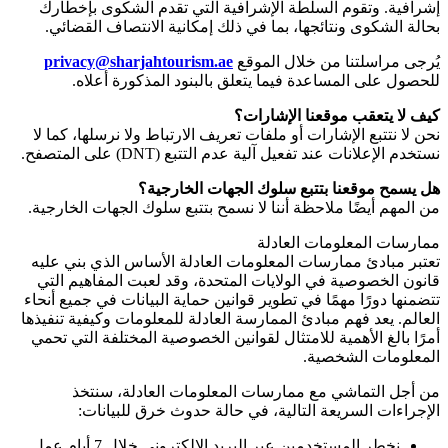
إشرافية. وتقوم السلطة الإشرافية التي تقدم الشكوى بإخطارك
بحالة الشكوى ونتائجها، بما في ذلك إمكانية الانتصاف القضائي.
يُرجى مراسلتنا من خلال الموقع
privacy@sharjahtourism.ae
للحصول على المساعدة فيما يتعلق بالبنود المذكورة أعلاه.
كيف لا يتعقب موقعنا الإشارات؟
نحن لا نتتبع الإشارات أو ملفات تعريف الارتباط ولا نرسلها، كما لا
نستخدم الإعلانات عند تفعيل آلية عدم التتبع
(DNT)
على المتصفح.
هل يسمح موقعنا بتتبع سلوك الجهات الخارجية؟
من المهم أيضًا ملاحظة أننا لا نسمح بتتبع سلوك الجهات الخارجية.
ممارسات المعلومات العادلة
تعتبر مبادئ ممارسات المعلومات العادلة الأساس الذي بني عليه
قانون الخصوصية في الولايات المتحدة، وقد لعبت المفاهيم التي
تتضمنها دورًا مهمًا في تطوير قوانين حماية البيانات في جميع أنحاء
العالم. يعد فهم مبادئ الممارسة العادلة للمعلومات وكيفية تنفيذها
أمرًا بالغ الأهمية للامتثال لقوانين الخصوصية المختلفة التي تحمي
المعلومات الشخصية.
من أجل التماشي مع ممارسات المعلومات العادلة، سنتخذ
الإجراءات السريعة التالية، في حالة حدوث خرق للبيانات:
نخطر المستخدمين عبر البريد الإلكتروني خلال 7 أيام عمل.