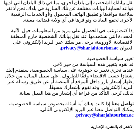
نقل بياناتك الشخصية إلى بلدان أخرى، بما في ذلك البلدان التي لديها
قواعد لحماية البيانات مختلفة عن تلك السارية في بلدك. نحن لا نقر
بملاءمة مواقعنا و تطبيق الهاتف المحمول و/أو الخدمات الرقمية
الأخرى لجمع البيانات وتوافرها في أي ولاية قضائية معينة.
إذا كنت ترغب في الحصول على مزيد من المعلومات حول الآلية
المحددة التي نستخدمها عند نقل بياناتك الشخصية خارج المنطقة
الاقتصادية الأوروبية، يرجى مراسلتنا عبر البريد الإلكتروني على
العنوان
privacy@sharjahtourism.ae
.
تغيير سياسة الخصوصية
قد نقوم بتغيير هذه السياسة من حير لآخر.
عندما نجري تغييرات جوهرية على سياسة الخصوصية، سنقدم إليك
إشعارًا حسب الاقتضاء وفقًا للظروف، على سبيل المثال، من خلال
إظهار إشعار بارز داخل الموقع أو المنصة أو عن طريق رسالة عبر
البريد الإلكتروني. وقد نقوم بإشعارك مسبقًا.
لذلك، يُرجى التأكد من قراءة أي إشعار من هذا القبيل بعناية.
تواصل معنا
إذا كانت هناك أية أسئلة بخصوص سياسة الخصوصية،
يمكنك التواصل معنا عبر البريد الإلكتروني التالي:
.
privacy@sharjahtourism.ae
الاشتراك بالنشرة الإخبارية