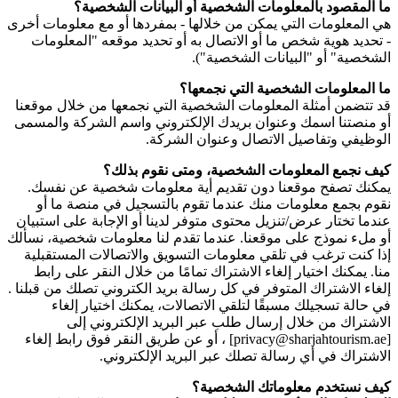
ما المقصود بالمعلومات الشخصية أو البيانات الشخصية؟
هي المعلومات التي يمكن من خلالها - بمفردها أو مع معلومات أخرى
- تحديد هوية شخص ما أو الاتصال به أو تحديد موقعه "المعلومات
الشخصية" أو "البيانات الشخصية").
ما المعلومات الشخصية التي نجمعها؟
قد تتضمن أمثلة المعلومات الشخصية التي نجمعها من خلال موقعنا
أو منصتنا اسمك وعنوان بريدك الإلكتروني واسم الشركة والمسمى
الوظيفي وتفاصيل الاتصال وعنوان الشركة.
كيف نجمع المعلومات الشخصية، ومتى نقوم بذلك؟
يمكنك تصفح موقعنا دون تقديم أية معلومات شخصية عن نفسك.
نقوم بجمع معلومات منك عندما تقوم بالتسجيل في منصة ما أو
عندما تختار عرض/تنزيل محتوى متوفر لدينا أو الإجابة على استبيان
أو ملء نموذج على موقعنا. عندما تقدم لنا معلومات شخصية، نسألك
إذا كنت ترغب في تلقي معلومات التسويق والاتصالات المستقبلية
منا. يمكنك اختيار إلغاء الاشتراك تمامًا من خلال النقر على رابط
إلغاء الاشتراك المتوفر في كل رسالة بريد الكتروني تصلك من قبلنا .
في حالة تسجيلك مسبقًا لتلقي الاتصالات، يمكنك اختيار إلغاء
الاشتراك من خلال إرسال طلب عبر البريد الإلكتروني إلى
[privacy@sharjahtourism.ae] ، أو عن طريق النقر فوق رابط إلغاء
الاشتراك في أي رسالة تصلك عبر البريد الإلكتروني.
كيف نستخدم معلوماتك الشخصية؟