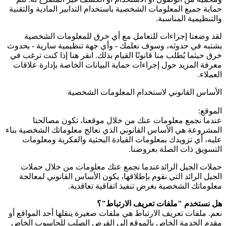
حماية جميع المعلومات الشخصية باستخدام التدابير المادية والتقنية
والتنظيمية المناسبة.
لقد وضعنا إجراءات للتعامل مع أي خرق للمعلومات الشخصية
يشتبه في حدوثه، وسوف نعلمك - وأي جهة تنظيمية سارية - بحدوث
خرق حيثما يُطلب منا قانونًا القيام بذلك. انقر هنا إذا كنت ترغب في
معرفة المزيد حول إجراءات حماية البيانات الخاصة بإدارة علاقات
العملاء.
الأساس القانوني لاستخدام المعلومات الشخصية
الموقع:
عندما نجمع معلومات عنك من خلال موقعنا، تكون مصالحنا
المشروعة هي الأساس القانوني الذي نعالج معلوماتك الشخصية بناء
عليه، أي تزويدك بمعلومات القيادة البحثية والفكرية ومعلومات
التسويق ذات الصلة بعروضنا.
حملات الجيل الرائدعندما نجمع عنك معلومات من خلال حملات
الجيل الرائد التي نقوم بإطلاقها، يكون الأساس القانوني لمعالجة
معلوماتك الشخصية بغرض تنفيذ اتفاقية تعاقدية.
هل نستخدم "ملفات تعريف الارتباط"؟
نعم. ملفات تعريف الارتباط هي ملفات صغيرة ينقلها أحد المواقع أو
مقدم الخدمة الخاص بالموقع إلى القرص الصلب للحاسوب الخاص