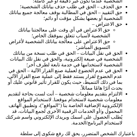
الشخصية عندما تكون غير دقيقة أو غير كاملة؛
حق الحذف – الحق في طلب حذف بياناتك الشخصية؛
حق التقييد – الحق في المطالبة بوقف معالجة جميع بياناتك
الشخصية أو بعضها بشكل مؤقت أو دائم؛
حق الاعتراض –
حق الاعتراض في أي وقت على معالجتنا بياناتك
الشخصية لأسباب تتعلق بموقفك الخاص؛
حق الاعتراض على معالجة بياناتك الشخصية لأغراض
التسويق المباشر؛
الحق في نقل البيانات – الحق في طلب نسخة من بياناتك
الشخصية في صيغة إلكترونية، والحق في نقل تلك البيانات
الشخصية لاستخدامها في خدمة تابعة لطرف آخر؛
الحق في عدم الخضوع لعملية صنع القرار الآلية – الحق في
عدم الخضوع لقرار يستند فقط إلى عملية صنع القرار الآلي،
بما في ذلك التنميط، حيث يكون للقرار تأثير قانوني عليك أو
يحدث أثرًا هامًا مماثلاً.
الالتزام بتقديم معلومات شخصية – أنت لست بحاجة لتقديم
معلومات شخصية لاستخدام موقعنا. لاستخدام المواقع
الإلكترونية الإضافية الخاصة بنا ("المواقع")، وتطبيق الهاتف
المحمول و/أو الخدمات الرقمية الأخرى لجمع البيانات، قد
يُطلب الحصول على اسمك وبريدك الإلكتروني واسم شركتك
لاستخدام البرنامج/الخدمة.
باعتبارك الشخص المتضرر، يحق لك رفع شكوى إلى سلطة