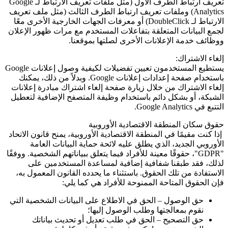
تعريف ارتباط الطرف الأول (مثل ملفات تعريف الارتباط لـ
Google
Analytics
) وملفات تعريف ارتباط الطرف الثالث (مثل ملف تعريف
الارتباط لـ
DoubleClick
) أو معرفات الجهات الخارجية الأخرى معًا
لجمع البيانات المتعلقة بتفاعلات المستخدم مع مرات ظهور الإعلان
ووظائف خدمة الإعلانات الأخرى لصلتها بموقعنا.
إلغاء الاشتراك:
يستطيع المستخدمون تعيين تفضيلات لكيفية وصول إعلانات Google
باستخدام صفحة إعدادات إعلانات
Google
. وبدلاً من ذلك، يمكنك
إلغاء الاشتراك من خلال زيارة صفحة إلغاء اشتراك مبادرة إعلانات
الشبكة، أو بشكل دائم باستخدام وظيفة المتصفح الإضافية لتعطيل
التتبع في
Google Analytics
.
حقوق سكان المنطقة الاقتصادية الأوروبية
إذا كنت مقيمًا في المنطقة الاقتصادية الأوروبية، يمنح قانون الاتحاد
الأوروبي الجديد، الذي يطلق عليه لائحة حماية البيانات العامة
"GDPR"
، حقوقًا معينة للأفراد فيما يتعلق ببياناتهم الشخصية. ووفقًا
لذلك، فقد طبقنا شفافية إضافية لمساعدة المستخدمين على
الاستفادة من تلك الحقوق. باستثناء ما يحدده القانون المعمول به،
فإن الحقوق المتاحة الممنوحة للأفراد هي كما يلي:
حق الوصول – الحق في الاطلاع على البيانات الشخصية التي
نقوم بمعالجتها وطلب الوصول إليها؛
حق التصحيح – الحق في طلب تعديل أو تحديث بياناتك