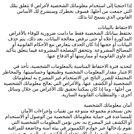
إذا احتجنا إلى استخدام معلوماتك الشخصية لأغراض لا تتعلق بتلك
التي جمعت من أجلها، فسوف نخطرك وسنشرح لك الأساس
القانوني الذي يسمح لنا بذلك.
الاحتفاظ بالبيانات
نحتفظ ببياناتك الشخصية فقط ما دامت ضرورية للوفاء بالأغراض
المذكورة أعلاه أو حتى ترفض معالجة البيانات. بعد ذلك، يتم حذف
البيانات أو حجبها إذا كان الحذف يتعارض مع الأحكام القانونية أو
المصالح المشروعة. وتتحقق المصلحة المشروعة فيما يتعلق بتأكيد
الدعاوى القانونية أو ممارستها أو الدفاع عنها.
لتحديد فترة الاحتفاظ المناسبة بالمعلومات الشخصية، نأخذ في
الاعتبار مقدار المعلومات الشخصية وطبيعتها وحساسيتها، والمخاطر
المحتملة للضرر الناتج عن الاستخدام غير المصرح به لمعلوماتك
الشخصية أو الكشف عنها، والأغراض التي نعالج معلوماتك الشخصية
من أجلها - وما إذا كان يمكننا تحقيق تلك الأغراض من خلال وسائل
أخرى - والمتطلبات القانونية السارية.
أمان معلوماتك الشخصية
نحن نستخدم مجموعة متنوعة من تقنيات وإجراءات الأمان
للمساعدة في حماية معلوماتك الشخصية من الوصول أو الاستخدام
أو الكشف غير المصرح به. نحن نؤمن المعلومات الشخصية التي
تقوم بإدخالها عبر خوادم الكمبيوتر في بيئة آمنة وخاضعة للمراقبة
ومحمية من الوصول أو الاستخدام أو الكشف غير المصرح به. تتم