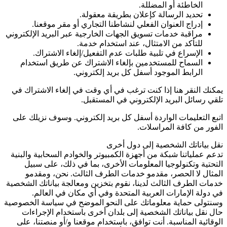
الخاطئة أو المضللة.
تحديد الرسالة كإعلان بطريقة معقولة.
إدراج العنوان الفعلي لنشاطنا التجاري أو مقر موقعنا.
مراقبة خدمات تسويق الجهات الخارجية عبر البريد الإلكتروني
للتأكد من الامتثال، عند استخدام خدمة.
الإسراع في تلبية طلبات عدم التفعيل/إلغاء الاشتراك.
السماح للمستخدمين بإلغاء الاشتراك عن طريق استخدام
الرابط الموجود أسفل كل بريد إلكتروني.
يمكنك النقر هنا إذا كنت ترغب في أي وقت في إلغاء الاشتراك في
تلقي رسائل البريد الإلكتروني في المستقبل.
اتبع التعليمات الواردة أسفل كل بريد إلكتروني. وسوف نزيلك على
الفور من كافة المراسلات.
نقل بياناتك الشخصية إلى دول أخرى
تدعم عملياتنا شبكة من أجهزة الكمبيوتر والخوادم السحابية والبنية
التحتية وتكنولوجيا المعلومات الأخرى، بما في ذلك، على سبيل
المثال لا الحصر، مقدمو خدمات الطرف الثالث. نحن، ومقدمو
خدمات الطرف الثالث لدينا، نقوم بتخزين ومعالجة بياناتك الشخصية
في دولة الإمارات العربية المتحدة وفي أي مكان في العالم.
وسنتولى حماية معلوماتك على النحو الموضح في سياسة الخصوصية
حال نقل بياناتك الشخصية إلى بلدان أخرى باستخدام الإجراءات
الوقائية المناسبة. أنت توافق، باستخدام موقعنا و/أو منصتنا، على