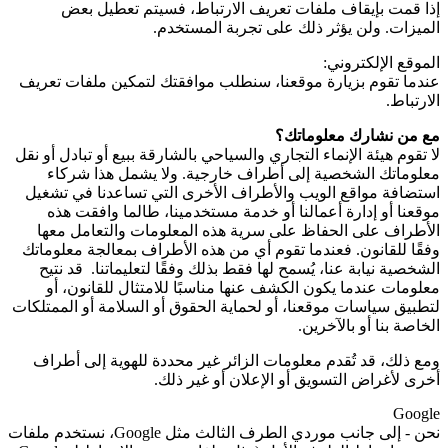
إذا قمت بإيقاف ملفات تعريف الارتباط، فسيتم تعطيل بعض
الميزات. ولن يؤثر ذلك على تجربة المستخدم.
الموقع الإلكتروني:
عندما تقوم بزيارة موقعنا، سنطلب موافقتك لتمكين ملفات تعريف
الارتباط.
مع من نشارك معلوماتك؟
لا تقوم هيئة الإنماء التجاري والسياحي بالشارقة ببيع أو تبادل أو نقل
معلوماتك الشخصية إلى أطراف خارجية. ولا يشمل هذا شركاء
استضافة مواقع الويب والأطراف الأخرى التي تساعدنا في تشغيل
موقعنا أو إدارة أعمالنا أو خدمة مستخدمينا، طالما وافقت هذه
الأطراف على الحفاظ على سرية هذه المعلومات والتعامل معها
وفقًا للقانون. فعندما تقوم أي من هذه الأطراف بمعالجة معلوماتك
الشخصية نيابة عنا، يُسمح لها فقط بذلك وفقًا لتعليماتنا. قد نتيح
معلومات عندما يكون الكشف عنها مناسبًا للامتثال للقانون، أو
لتطبيق سياسات موقعنا، أو لحماية الحقوق أو السلامة أو الممتلكات
الخاصة بنا أو بالآخرين.
ومع ذلك، قد تُقدم معلومات الزائر غير محددة للهوية إلى أطراف
أخرى لأغراض التسويق أو الإعلان أو غير ذلك.
Google
نحن - إلى جانب موردي الطرف الثالث مثل
Google
، نستخدم ملفات