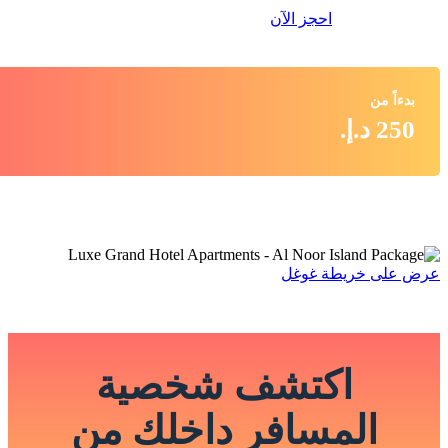
احجز الآن
بدءاً من
250 د.إ.
عرض على خريطة غوغل
اكتشف شخصية
المسافر داخلك من