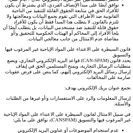
نوافق أيضًا على مبدأ الإنصاف الفردي، الذي يشترط أن يكون
للأفراد الحق في متابعة الحقوق القابلة للتنفيذ من الناحية
القانونية ضد الأطراف التي تقوم بجمع البيانات ومعالجتها ولا
تلتزم بالقانون. لا يتطلب هذا المبدأ فقط أن يكون للأفراد
حقوق قابلة للتنفيذ ضد مستخدمي البيانات، بل يتطلب أيضًا أن
يلجأ الأفراد إلى المحاكم أو الهيئات الحكومية للتحقيق و/أو
مقاضاة عدم الامتثال من جانب معالجي البيانات.
قانون السيطرة على الاعتداء على المواد الإباحية غير المرغوب فيها
والتسويق
يحدد قانون
(CAN-SPAM)
قواعد البريد الإلكتروني التجاري، ويضع
متطلبات الرسائل التجارية، ويمنح المستلمين الحق في إيقاف
إرسال رسائل البريد الإلكتروني إليهم، كما ينص على فرض عقوبات
صارمة على المخالفات.
نجمع عنوان بريك الإلكتروني بهدف:
إرسال المعلومات والرد على الاستفسارات و/أو غيرها من الطلبات
والأسئلة.
في سبيل الامتثال لقانون السيطرة على الاعتداء على المواد الإباحية
غير المرغوب فيها والتسويق
(CANSPAM)
، نوافق على ما يلي:
عدم استخدام الموضوعات أو عناوين البريد الإلكتروني