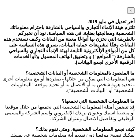
×
آخر تعديل في مايو 2019
تلتزم هيئة الإنماء التجاري والسياحي بالشارقة باحترام معلوماتك
الشخصية ومعالجتها بعناية. في هذه السياسة، نود أن نخبركم
بالطريقة التي نخزن بها أنواعًا معينة من البيانات وكيف نستخدم هذه
البيانات وفقًا لتشريعات حماية البيانات. تسري هذه السياسة على
كل من المواقع الإلكترونية التابعة لهيئة الإنماء التجاري والسياحي
بالشارقة ("المواقع") و وتطبيق الهاتف المحمول و/أو الخدمات
الرقمية الأخرى لجمع البيانات].
ما المقصود بالمعلومات الشخصية أو البيانات الشخصية؟
هي المعلومات التي يمكن من خلالها - بمفردها أو مع معلومات أخرى
- تحديد هوية شخص ما أو الاتصال به أو تحديد موقعه "المعلومات
الشخصية" أو "البيانات الشخصية").
ما المعلومات الشخصية التي نجمعها؟
قد تتضمن أمثلة المعلومات الشخصية التي نجمعها من خلال موقعنا
أو منصتنا اسمك وعنوان بريدك الإلكتروني واسم الشركة والمسمى
الوظيفي وتفاصيل الاتصال وعنوان الشركة.
كيف نجمع المعلومات الشخصية، ومتى نقوم بذلك؟
يمكنك تصفح موقعنا دون تقديم أية معلومات شخصية عن نفسك.