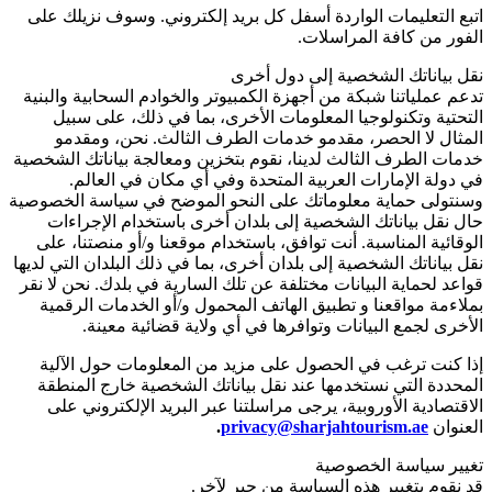
اتبع التعليمات الواردة أسفل كل بريد إلكتروني. وسوف نزيلك على
الفور من كافة المراسلات.
نقل بياناتك الشخصية إلى دول أخرى
تدعم عملياتنا شبكة من أجهزة الكمبيوتر والخوادم السحابية والبنية
التحتية وتكنولوجيا المعلومات الأخرى، بما في ذلك، على سبيل
المثال لا الحصر، مقدمو خدمات الطرف الثالث. نحن، ومقدمو
خدمات الطرف الثالث لدينا، نقوم بتخزين ومعالجة بياناتك الشخصية
في دولة الإمارات العربية المتحدة وفي أي مكان في العالم.
وسنتولى حماية معلوماتك على النحو الموضح في سياسة الخصوصية
حال نقل بياناتك الشخصية إلى بلدان أخرى باستخدام الإجراءات
الوقائية المناسبة. أنت توافق، باستخدام موقعنا و/أو منصتنا، على
نقل بياناتك الشخصية إلى بلدان أخرى، بما في ذلك البلدان التي لديها
قواعد لحماية البيانات مختلفة عن تلك السارية في بلدك. نحن لا نقر
بملاءمة مواقعنا و تطبيق الهاتف المحمول و/أو الخدمات الرقمية
الأخرى لجمع البيانات وتوافرها في أي ولاية قضائية معينة.
إذا كنت ترغب في الحصول على مزيد من المعلومات حول الآلية
المحددة التي نستخدمها عند نقل بياناتك الشخصية خارج المنطقة
الاقتصادية الأوروبية، يرجى مراسلتنا عبر البريد الإلكتروني على
العنوان
privacy@sharjahtourism.ae
.
تغيير سياسة الخصوصية
قد نقوم بتغيير هذه السياسة من حير لآخر.