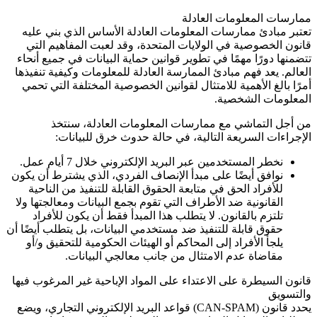
ممارسات المعلومات العادلة
تعتبر مبادئ ممارسات المعلومات العادلة الأساس الذي بني عليه
قانون الخصوصية في الولايات المتحدة، وقد لعبت المفاهيم التي
تتضمنها دورًا مهمًا في تطوير قوانين حماية البيانات في جميع أنحاء
العالم. يعد فهم مبادئ الممارسة العادلة للمعلومات وكيفية تنفيذها
أمرًا بالغ الأهمية للامتثال لقوانين الخصوصية المختلفة التي تحمي
المعلومات الشخصية.
من أجل التماشي مع ممارسات المعلومات العادلة، سنتخذ
الإجراءات السريعة التالية، في حالة حدوث خرق للبيانات:
نخطر المستخدمين عبر البريد الإلكتروني خلال 7 أيام عمل.
نوافق أيضًا على مبدأ الإنصاف الفردي، الذي يشترط أن يكون
للأفراد الحق في متابعة الحقوق القابلة للتنفيذ من الناحية
القانونية ضد الأطراف التي تقوم بجمع البيانات ومعالجتها ولا
تلتزم بالقانون. لا يتطلب هذا المبدأ فقط أن يكون للأفراد
حقوق قابلة للتنفيذ ضد مستخدمي البيانات، بل يتطلب أيضًا أن
يلجأ الأفراد إلى المحاكم أو الهيئات الحكومية للتحقيق و/أو
مقاضاة عدم الامتثال من جانب معالجي البيانات.
قانون السيطرة على الاعتداء على المواد الإباحية غير المرغوب فيها
والتسويق
يحدد قانون
(CAN-SPAM)
قواعد البريد الإلكتروني التجاري، ويضع