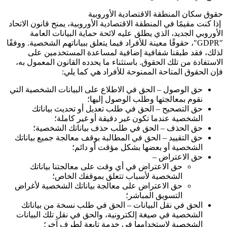
حقوق سكان المنطقة الاقتصادية الأوروبية
إذا كنت مقيمًا في المنطقة الاقتصادية الأوروبية، يمنح قانون الاتحاد
الأوروبي الجديد، الذي يطلق عليه لائحة حماية البيانات العامة
"GDPR"
، حقوقًا معينة للأفراد فيما يتعلق ببياناتهم الشخصية. ووفقًا
لذلك، فقد طبقنا شفافية إضافية لمساعدة المستخدمين على
الاستفادة من تلك الحقوق. باستثناء ما يحدده القانون المعمول به،
فإن الحقوق المتاحة الممنوحة للأفراد هي كما يلي:
حق الوصول – الحق في الاطلاع على البيانات الشخصية التي
نقوم بمعالجتها وطلب الوصول إليها؛
حق التصحيح – الحق في طلب تعديل أو تحديث بياناتك
الشخصية عندما تكون غير دقيقة أو غير كاملة؛
حق الحذف – الحق في طلب حذف بياناتك الشخصية؛
حق التقييد – الحق في المطالبة بوقف معالجة جميع بياناتك
الشخصية أو بعضها بشكل مؤقت أو دائم؛
حق الاعتراض –
حق الاعتراض في أي وقت على معالجتنا بياناتك
الشخصية لأسباب تتعلق بموقفك الخاص؛
حق الاعتراض على معالجة بياناتك الشخصية لأغراض
التسويق المباشر؛
الحق في نقل البيانات – الحق في طلب نسخة من بياناتك
الشخصية في صيغة إلكترونية، والحق في نقل تلك البيانات
الشخصية لاستخدامها في خدمة تابعة لطرف آخر؛