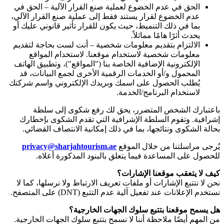
الحق في عدم الخضوع لعملية صنع القرار الآلية – الحق في
عدم الخضوع لقرار يستند فقط إلى عملية صنع القرار الآلي،
بما في ذلك التنميط، حيث يكون للقرار تأثير قانوني عليك أو
يحدث أثرًا هامًا مماثلاً.
الالتزام بتقديم معلومات شخصية – أنت لست بحاجة لتقديم
معلومات شخصية لاستخدام موقعنا. لاستخدام المواقع
الإلكترونية الإضافية الخاصة بنا ("المواقع")، وتطبيق الهاتف
المحمول و/أو الخدمات الرقمية الأخرى لجمع البيانات، قد
يُطلب الحصول على اسمك وبريدك الإلكتروني واسم شركتك
لاستخدام البرنامج/الخدمة.
باعتبارك الشخص المتضرر، يحق لك رفع شكوى إلى سلطة
إشرافية. وتقوم السلطة الإشرافية التي تقدم الشكوى بإخطارك
بحالة الشكوى ونتائجها، بما في ذلك إمكانية الانتصاف القضائي.
يُرجى مراسلتنا من خلال الموقع
privacy@sharjahtourism.ae
للحصول على المساعدة فيما يتعلق بالبنود المذكورة أعلاه.
كيف لا يتعقب موقعنا الإشارات؟
نحن لا نتتبع الإشارات أو ملفات تعريف الارتباط ولا نرسلها، كما لا
نستخدم الإعلانات عند تفعيل آلية عدم التتبع
(DNT)
على المتصفح.
هل يسمح موقعنا بتتبع سلوك الجهات الخارجية؟
من المهم أيضًا ملاحظة أننا لا نسمح بتتبع سلوك الجهات الخارجية.