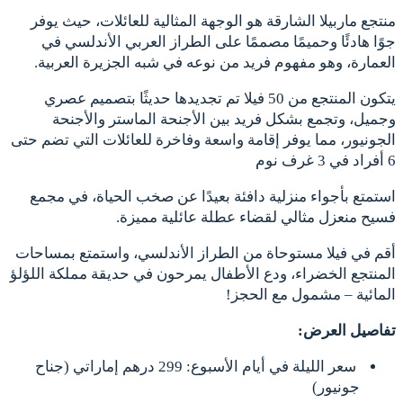
منتجع ماربيلا الشارقة هو الوجهة المثالية للعائلات، حيث يوفر
جوًا هادئًا وحميمًا مصممًا على الطراز العربي الأندلسي في
العمارة، وهو مفهوم فريد من نوعه في شبه الجزيرة العربية.
يتكون المنتجع من 50 فيلا تم تجديدها حديثًا بتصميم عصري
وجميل، وتجمع بشكل فريد بين الأجنحة الماستر والأجنحة
الجونيور، مما يوفر إقامة واسعة وفاخرة للعائلات التي تضم حتى
6 أفراد في 3 غرف نوم
استمتع بأجواء منزلية دافئة بعيدًا عن صخب الحياة، في مجمع
فسيح منعزل مثالي لقضاء عطلة عائلية مميزة.
أقم في فيلا مستوحاة من الطراز الأندلسي، واستمتع بمساحات
المنتجع الخضراء، ودع الأطفال يمرحون في حديقة مملكة اللؤلؤ
المائية – مشمول مع الحجز!
تفاصيل العرض:
سعر الليلة في أيام الأسبوع: 299 درهم إماراتي (جناح
جونيور)