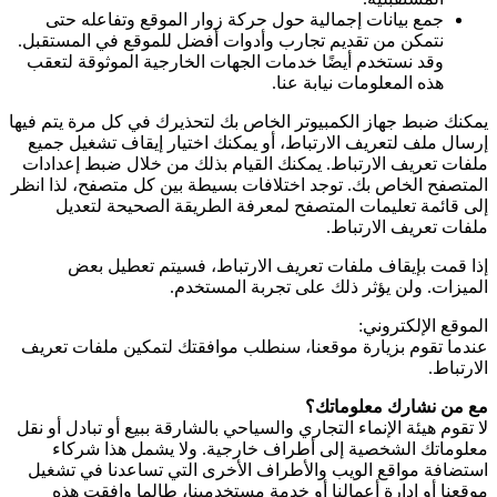
جمع بيانات إجمالية حول حركة زوار الموقع وتفاعله حتى
نتمكن من تقديم تجارب وأدوات أفضل للموقع في المستقبل.
وقد نستخدم أيضًا خدمات الجهات الخارجية الموثوقة لتعقب
هذه المعلومات نيابة عنا.
يمكنك ضبط جهاز الكمبيوتر الخاص بك لتحذيرك في كل مرة يتم فيها
إرسال ملف لتعريف الارتباط، أو يمكنك اختيار إيقاف تشغيل جميع
ملفات تعريف الارتباط. يمكنك القيام بذلك من خلال ضبط إعدادات
المتصفح الخاص بك. توجد اختلافات بسيطة بين كل متصفح، لذا انظر
إلى قائمة تعليمات المتصفح لمعرفة الطريقة الصحيحة لتعديل
ملفات تعريف الارتباط.
إذا قمت بإيقاف ملفات تعريف الارتباط، فسيتم تعطيل بعض
الميزات. ولن يؤثر ذلك على تجربة المستخدم.
الموقع الإلكتروني:
عندما تقوم بزيارة موقعنا، سنطلب موافقتك لتمكين ملفات تعريف
الارتباط.
مع من نشارك معلوماتك؟
لا تقوم هيئة الإنماء التجاري والسياحي بالشارقة ببيع أو تبادل أو نقل
معلوماتك الشخصية إلى أطراف خارجية. ولا يشمل هذا شركاء
استضافة مواقع الويب والأطراف الأخرى التي تساعدنا في تشغيل
موقعنا أو إدارة أعمالنا أو خدمة مستخدمينا، طالما وافقت هذه