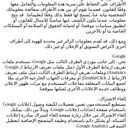
الأطراف على الحفاظ على سرية هذه المعلومات والتعامل معها
وفقًا للقانون. فعندما تقوم أي من هذه الأطراف بمعالجة معلوماتك
الشخصية نيابة عنا، يُسمح لها فقط بذلك وفقًا لتعليماتنا. قد نتيح
معلومات عندما يكون الكشف عنها مناسبًا للامتثال للقانون، أو
لتطبيق سياسات موقعنا، أو لحماية الحقوق أو السلامة أو الممتلكات
الخاصة بنا أو بالآخرين.
ومع ذلك، قد تُقدم معلومات الزائر غير محددة للهوية إلى أطراف
أخرى لأغراض التسويق أو الإعلان أو غير ذلك.
Google
نحن - إلى جانب موردي الطرف الثالث مثل
Google
، نستخدم ملفات
تعريف ارتباط الطرف الأول (مثل ملفات تعريف الارتباط لـ
Google
Analytics
) وملفات تعريف ارتباط الطرف الثالث (مثل ملف تعريف
الارتباط لـ
DoubleClick
) أو معرفات الجهات الخارجية الأخرى معًا
لجمع البيانات المتعلقة بتفاعلات المستخدم مع مرات ظهور الإعلان
ووظائف خدمة الإعلانات الأخرى لصلتها بموقعنا.
إلغاء الاشتراك:
يستطيع المستخدمون تعيين تفضيلات لكيفية وصول إعلانات Google
باستخدام صفحة إعدادات إعلانات
Google
. وبدلاً من ذلك، يمكنك
إلغاء الاشتراك من خلال زيارة صفحة إلغاء اشتراك مبادرة إعلانات
الشبكة، أو بشكل دائم باستخدام وظيفة المتصفح الإضافية لتعطيل
التتبع في
Google Analytics
.