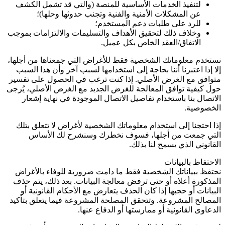
لتنفيذ الخدمات الأساسية للمنصة (والتي قد تشمل الكشف
عن المشكلات الأمنية والفنية وتجنب حدوثها وحلها)؛
للرد على طلبات دعم المستخدم؛
وخلاف ذلك لتحقيق الأهداف والتسليمات والالتزامات بموجب
الاتفاق/العقد الخاص بكل عميل.
نستخدم معلوماتك الشخصية فقط للأغراض التي جمعناها من أجلها،
إلا إذا اعتبرنا أننا بحاجة إلى استخدامها لسبب آخر وأن هذا السبب
متوافق مع الغرض الأصلي. إذا كنت ترغب في الحصول على تفسير
حول كيفية توافق المعالجة للغرض الجديد مع الغرض الأصلي، يُرجى
الاتصال بنا باستخدام تفاصيل الاتصال الموجودة في نهاية إشعار
الخصوصية.
إذا احتجنا إلى استخدام معلوماتك الشخصية لأغراض لا تتعلق بتلك
التي جمعت من أجلها، فسوف نخطرك وسنشرح لك الأساس
القانوني الذي يسمح لنا بذلك.
الاحتفاظ بالبيانات
نحتفظ ببياناتك الشخصية فقط ما دامت ضرورية للوفاء بالأغراض
المذكورة أعلاه أو حتى ترفض معالجة البيانات. بعد ذلك، يتم حذف
البيانات أو حجبها إذا كان الحذف يتعارض مع الأحكام القانونية أو
المصالح المشروعة. وتتحقق المصلحة المشروعة فيما يتعلق بتأكيد
الدعاوى القانونية أو ممارستها أو الدفاع عنها.