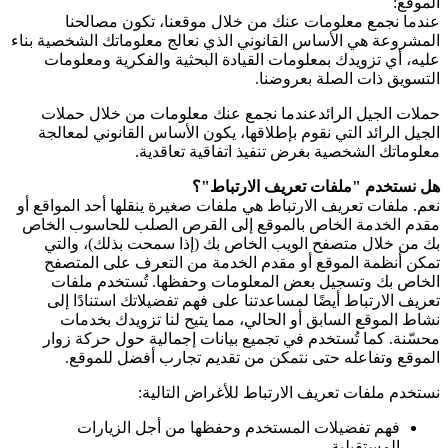
الموقع:
عندما نجمع معلومات عنك من خلال موقعنا، تكون مصالحنا
المشروعة هي الأساس القانوني الذي نعالج معلوماتك الشخصية بناء
عليه، أي تزويدك بمعلومات القيادة البحثية والفكرية ومعلومات
التسويق ذات الصلة بعروضنا.
حملات الجيل الرائدعندما نجمع عنك معلومات من خلال حملات
الجيل الرائد التي نقوم بإطلاقها، يكون الأساس القانوني لمعالجة
معلوماتك الشخصية بغرض تنفيذ اتفاقية تعاقدية.
هل نستخدم "ملفات تعريف الارتباط"؟
نعم. ملفات تعريف الارتباط هي ملفات صغيرة ينقلها أحد المواقع أو
مقدم الخدمة الخاص بالموقع إلى القرص الصلب للحاسوب الخاص
بك من خلال متصفح الويب الخاص بك (إذا سمحت بذلك)، والتي
تمكن أنظمة الموقع أو مقدم الخدمة من التعرف على المتصفح
الخاص بك وتسجيل بعض المعلومات وحفظها. تُستخدم ملفات
تعريف الارتباط أيضًا لمساعدتنا على فهم تفضيلاتك استنادًا إلى
نشاط الموقع السابق أو الحالي، مما يتيح لنا تزويدك بخدمات
محسّنة. كما تُستخدم في تجميع بيانات إجمالية حول حركة زوار
الموقع وتفاعله حتى نتمكن من تقديم تجارب أفضل للموقع.
نستخدم ملفات تعريف الارتباط للأغراض التالية:
فهم تفضيلات المستخدم وحفظها من أجل الزيارات
المستقبلية.