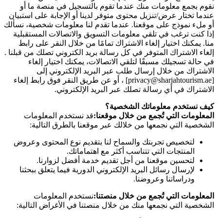
نقوم بجمع معلومات منك عندما تقوم بالتسجيل في منصة ما أو
عندما تختار عرض/تنزيل محتوى متوفر لدينا أو الإجابة على استبيان
أو ملء نموذج على موقعنا. عندما تقدم لنا معلومات شخصية، نسألك
إذا كنت ترغب في تلقي معلومات التسويق والاتصالات المستقبلية
منا. يمكنك اختيار إلغاء الاشتراك تمامًا من خلال النقر على رابط
إلغاء الاشتراك المتوفر في كل رسالة بريد الكتروني تصلك من قبلنا .
في حالة تسجيلك مسبقًا لتلقي الاتصالات، يمكنك اختيار إلغاء
الاشتراك من خلال إرسال طلب عبر البريد الإلكتروني إلى
[privacy@sharjahtourism.ae] ، أو عن طريق النقر فوق رابط إلغاء
الاشتراك في أي رسالة تصلك عبر البريد الإلكتروني.
كيف نستخدم معلوماتك الشخصية؟
المعلومات التي تُجمع من خلال موقعنا:
قد نستخدم المعلومات
الشخصية التي نجمعها من خلالك عبر موقعنا بالطرق التالية:
لتخصيص تجربتك والسماح لنا بتقديم نوع المحتوى وعروض
المنتجات التي تتناسب أكثر مع اهتماماتك.
لتحسين موقعنا من أجل تقديم خدمة أفضل لزوارنا.
لإرسال رسائل البريد الإلكتروني الدورية فيما يتعلق ببحثنا
ودراساتنا وعروضنا.
المعلومات التي تُجمع من خلال منصتنا:
نستخدم المعلومات
الشخصية التي نجمعها منك من خلال منصتنا في الأغراض التالية: