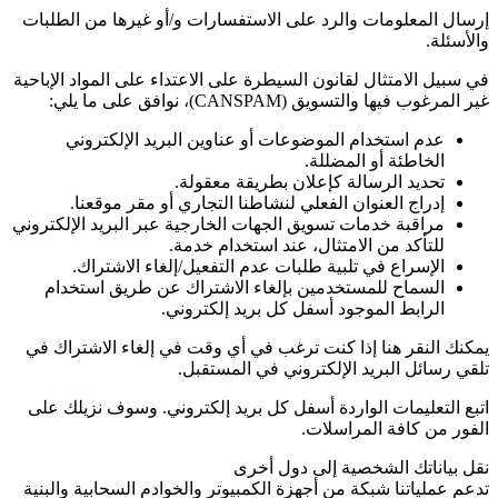
إرسال المعلومات والرد على الاستفسارات و/أو غيرها من الطلبات
والأسئلة.
في سبيل الامتثال لقانون السيطرة على الاعتداء على المواد الإباحية
غير المرغوب فيها والتسويق
(CANSPAM)
، نوافق على ما يلي:
عدم استخدام الموضوعات أو عناوين البريد الإلكتروني
الخاطئة أو المضللة.
تحديد الرسالة كإعلان بطريقة معقولة.
إدراج العنوان الفعلي لنشاطنا التجاري أو مقر موقعنا.
مراقبة خدمات تسويق الجهات الخارجية عبر البريد الإلكتروني
للتأكد من الامتثال، عند استخدام خدمة.
الإسراع في تلبية طلبات عدم التفعيل/إلغاء الاشتراك.
السماح للمستخدمين بإلغاء الاشتراك عن طريق استخدام
الرابط الموجود أسفل كل بريد إلكتروني.
يمكنك النقر هنا إذا كنت ترغب في أي وقت في إلغاء الاشتراك في
تلقي رسائل البريد الإلكتروني في المستقبل.
اتبع التعليمات الواردة أسفل كل بريد إلكتروني. وسوف نزيلك على
الفور من كافة المراسلات.
نقل بياناتك الشخصية إلى دول أخرى
تدعم عملياتنا شبكة من أجهزة الكمبيوتر والخوادم السحابية والبنية