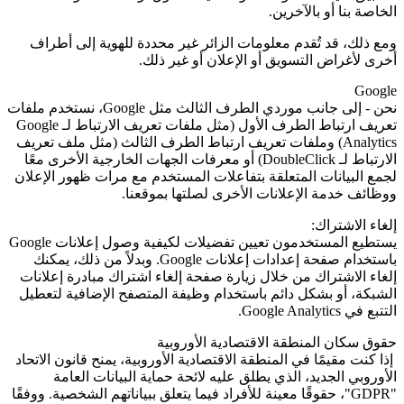
الخاصة بنا أو بالآخرين.
ومع ذلك، قد تُقدم معلومات الزائر غير محددة للهوية إلى أطراف
أخرى لأغراض التسويق أو الإعلان أو غير ذلك.
Google
نحن - إلى جانب موردي الطرف الثالث مثل
Google
، نستخدم ملفات
تعريف ارتباط الطرف الأول (مثل ملفات تعريف الارتباط لـ
Google
Analytics
) وملفات تعريف ارتباط الطرف الثالث (مثل ملف تعريف
الارتباط لـ
DoubleClick
) أو معرفات الجهات الخارجية الأخرى معًا
لجمع البيانات المتعلقة بتفاعلات المستخدم مع مرات ظهور الإعلان
ووظائف خدمة الإعلانات الأخرى لصلتها بموقعنا.
إلغاء الاشتراك:
يستطيع المستخدمون تعيين تفضيلات لكيفية وصول إعلانات Google
باستخدام صفحة إعدادات إعلانات
Google
. وبدلاً من ذلك، يمكنك
إلغاء الاشتراك من خلال زيارة صفحة إلغاء اشتراك مبادرة إعلانات
الشبكة، أو بشكل دائم باستخدام وظيفة المتصفح الإضافية لتعطيل
التتبع في
Google Analytics
.
حقوق سكان المنطقة الاقتصادية الأوروبية
إذا كنت مقيمًا في المنطقة الاقتصادية الأوروبية، يمنح قانون الاتحاد
الأوروبي الجديد، الذي يطلق عليه لائحة حماية البيانات العامة
"GDPR"
، حقوقًا معينة للأفراد فيما يتعلق ببياناتهم الشخصية. ووفقًا