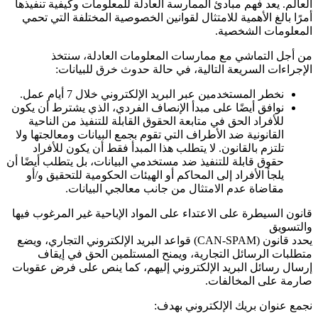
العالم. يعد فهم مبادئ الممارسة العادلة للمعلومات وكيفية تنفيذها
أمرًا بالغ الأهمية للامتثال لقوانين الخصوصية المختلفة التي تحمي
المعلومات الشخصية.
من أجل التماشي مع ممارسات المعلومات العادلة، سنتخذ
الإجراءات السريعة التالية، في حالة حدوث خرق للبيانات:
نخطر المستخدمين عبر البريد الإلكتروني خلال 7 أيام عمل.
نوافق أيضًا على مبدأ الإنصاف الفردي، الذي يشترط أن يكون
للأفراد الحق في متابعة الحقوق القابلة للتنفيذ من الناحية
القانونية ضد الأطراف التي تقوم بجمع البيانات ومعالجتها ولا
تلتزم بالقانون. لا يتطلب هذا المبدأ فقط أن يكون للأفراد
حقوق قابلة للتنفيذ ضد مستخدمي البيانات، بل يتطلب أيضًا أن
يلجأ الأفراد إلى المحاكم أو الهيئات الحكومية للتحقيق و/أو
مقاضاة عدم الامتثال من جانب معالجي البيانات.
قانون السيطرة على الاعتداء على المواد الإباحية غير المرغوب فيها
والتسويق
يحدد قانون
(CAN-SPAM)
قواعد البريد الإلكتروني التجاري، ويضع
متطلبات الرسائل التجارية، ويمنح المستلمين الحق في إيقاف
إرسال رسائل البريد الإلكتروني إليهم، كما ينص على فرض عقوبات
صارمة على المخالفات.
نجمع عنوان بريك الإلكتروني بهدف: