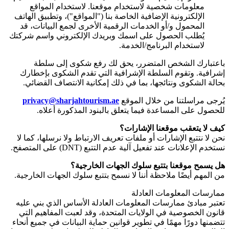
معلومات شخصية لاستخدام موقعنا. لاستخدام المواقع
الإلكترونية الإضافية الخاصة بنا ("المواقع")، وتطبيق الهاتف
المحمول و/أو الخدمات الرقمية الأخرى لجمع البيانات، قد
يُطلب الحصول على اسمك وبريدك الإلكتروني واسم شركتك
لاستخدام البرنامج/الخدمة.
باعتبارك الشخص المتضرر، يحق لك رفع شكوى إلى سلطة
إشرافية. وتقوم السلطة الإشرافية التي تقدم الشكوى بإخطارك
بحالة الشكوى ونتائجها، بما في ذلك إمكانية الانتصاف القضائي.
يُرجى مراسلتنا من خلال الموقع
privacy@sharjahtourism.ae
للحصول على المساعدة فيما يتعلق بالبنود المذكورة أعلاه.
كيف لا يتعقب موقعنا الإشارات؟
نحن لا نتتبع الإشارات أو ملفات تعريف الارتباط ولا نرسلها، كما لا
نستخدم الإعلانات عند تفعيل آلية عدم التتبع
(DNT)
على المتصفح.
هل يسمح موقعنا بتتبع سلوك الجهات الخارجية؟
من المهم أيضًا ملاحظة أننا لا نسمح بتتبع سلوك الجهات الخارجية.
ممارسات المعلومات العادلة
تعتبر مبادئ ممارسات المعلومات العادلة الأساس الذي بني عليه
قانون الخصوصية في الولايات المتحدة، وقد لعبت المفاهيم التي
تتضمنها دورًا مهمًا في تطوير قوانين حماية البيانات في جميع أنحاء