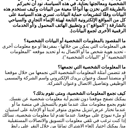
الشخصية ومعالجتها بعناية. في هذه السياسة، نود أن نخبركم
بالطريقة التي نخزن بها أنواعًا معينة من البيانات وكيف نستخدم هذه
البيانات وفقًا لتشريعات حماية البيانات. تسري هذه السياسة على
كل من المواقع الإلكترونية التابعة لهيئة الإنماء التجاري والسياحي
بالشارقة ("المواقع") و وتطبيق الهاتف المحمول و/أو الخدمات
الرقمية الأخرى لجمع البيانات].
ما المقصود بالمعلومات الشخصية أو البيانات الشخصية؟
هي المعلومات التي يمكن من خلالها - بمفردها أو مع معلومات أخرى
- تحديد هوية شخص ما أو الاتصال به أو تحديد موقعه "المعلومات
الشخصية" أو "البيانات الشخصية").
ما المعلومات الشخصية التي نجمعها؟
قد تتضمن أمثلة المعلومات الشخصية التي نجمعها من خلال موقعنا
أو منصتنا اسمك وعنوان بريدك الإلكتروني واسم الشركة والمسمى
الوظيفي وتفاصيل الاتصال وعنوان الشركة.
كيف نجمع المعلومات الشخصية، ومتى نقوم بذلك؟
يمكنك تصفح موقعنا دون تقديم أية معلومات شخصية عن نفسك.
نقوم بجمع معلومات منك عندما تقوم بالتسجيل في منصة ما أو
عندما تختار عرض/تنزيل محتوى متوفر لدينا أو الإجابة على استبيان
أو ملء نموذج على موقعنا. عندما تقدم لنا معلومات شخصية، نسألك
إذا كنت ترغب في تلقي معلومات التسويق والاتصالات المستقبلية
منا. يمكنك اختيار إلغاء الاشتراك تمامًا من خلال النقر على رابط