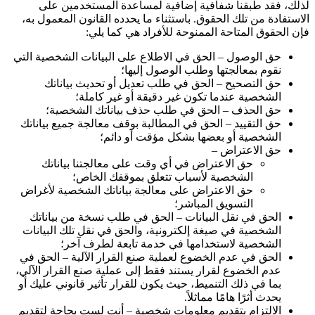
لذلك، فقد طبقنا شفافية إضافية لمساعدة المستخدمين على
الاستفادة من تلك الحقوق. باستثناء ما يحدده القانون المعمول به،
فإن الحقوق المتاحة الممنوحة للأفراد هي كما يلي:
حق الوصول – الحق في الاطلاع على البيانات الشخصية التي
نقوم بمعالجتها وطلب الوصول إليها؛
حق التصحيح – الحق في طلب تعديل أو تحديث بياناتك
الشخصية عندما تكون غير دقيقة أو غير كاملة؛
حق الحذف – الحق في طلب حذف بياناتك الشخصية؛
حق التقييد – الحق في المطالبة بوقف معالجة جميع بياناتك
الشخصية أو بعضها بشكل مؤقت أو دائم؛
حق الاعتراض –
حق الاعتراض في أي وقت على معالجتنا بياناتك
الشخصية لأسباب تتعلق بموقفك الخاص؛
حق الاعتراض على معالجة بياناتك الشخصية لأغراض
التسويق المباشر؛
الحق في نقل البيانات – الحق في طلب نسخة من بياناتك
الشخصية في صيغة إلكترونية، والحق في نقل تلك البيانات
الشخصية لاستخدامها في خدمة تابعة لطرف آخر؛
الحق في عدم الخضوع لعملية صنع القرار الآلية – الحق في
عدم الخضوع لقرار يستند فقط إلى عملية صنع القرار الآلي،
بما في ذلك التنميط، حيث يكون للقرار تأثير قانوني عليك أو
يحدث أثرًا هامًا مماثلاً.
الالتزام بتقديم معلومات شخصية – أنت لست بحاجة لتقديم