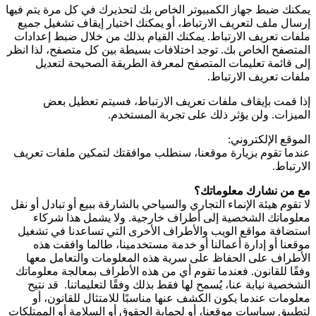
يمكنك ضبط جهاز الكمبيوتر الخاص بك لتحذيرك في كل مرة يتم فيها
إرسال ملف لتعريف الارتباط، أو يمكنك اختيار إيقاف تشغيل جميع
ملفات تعريف الارتباط. يمكنك القيام بذلك من خلال ضبط إعدادات
المتصفح الخاص بك. توجد اختلافات بسيطة بين كل متصفح، لذا انظر
إلى قائمة تعليمات المتصفح لمعرفة الطريقة الصحيحة لتعديل
ملفات تعريف الارتباط.
إذا قمت بإيقاف ملفات تعريف الارتباط، فسيتم تعطيل بعض
الميزات. ولن يؤثر ذلك على تجربة المستخدم.
الموقع الإلكتروني:
عندما تقوم بزيارة موقعنا، سنطلب موافقتك لتمكين ملفات تعريف
الارتباط.
مع من نشارك معلوماتك؟
لا تقوم هيئة الإنماء التجاري والسياحي بالشارقة ببيع أو تبادل أو نقل
معلوماتك الشخصية إلى أطراف خارجية. ولا يشمل هذا شركاء
استضافة مواقع الويب والأطراف الأخرى التي تساعدنا في تشغيل
موقعنا أو إدارة أعمالنا أو خدمة مستخدمينا، طالما وافقت هذه
الأطراف على الحفاظ على سرية هذه المعلومات والتعامل معها
وفقًا للقانون. فعندما تقوم أي من هذه الأطراف بمعالجة معلوماتك
الشخصية نيابة عنا، يُسمح لها فقط بذلك وفقًا لتعليماتنا. قد نتيح
معلومات عندما يكون الكشف عنها مناسبًا للامتثال للقانون، أو
لتطبيق سياسات موقعنا، أو لحماية الحقوق أو السلامة أو الممتلكات