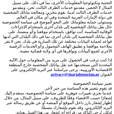
التحتية وتكنولوجيا المعلومات الأخرى، بما في ذلك، على سبيل
المثال لا الحصر، مقدمو خدمات الطرف الثالث. نحن، ومقدمو
خدمات الطرف الثالث لدينا، نقوم بتخزين ومعالجة بياناتك الشخصية
في دولة الإمارات العربية المتحدة وفي أي مكان في العالم.
وسنتولى حماية معلوماتك على النحو الموضح في سياسة الخصوصية
حال نقل بياناتك الشخصية إلى بلدان أخرى باستخدام الإجراءات
الوقائية المناسبة. أنت توافق، باستخدام موقعنا و/أو منصتنا، على
نقل بياناتك الشخصية إلى بلدان أخرى، بما في ذلك البلدان التي لديها
قواعد لحماية البيانات مختلفة عن تلك السارية في بلدك. نحن لا نقر
بملاءمة مواقعنا و تطبيق الهاتف المحمول و/أو الخدمات الرقمية
الأخرى لجمع البيانات وتوافرها في أي ولاية قضائية معينة.
إذا كنت ترغب في الحصول على مزيد من المعلومات حول الآلية
المحددة التي نستخدمها عند نقل بياناتك الشخصية خارج المنطقة
الاقتصادية الأوروبية، يرجى مراسلتنا عبر البريد الإلكتروني على
العنوان
privacy@sharjahtourism.ae
.
تغيير سياسة الخصوصية
قد نقوم بتغيير هذه السياسة من حير لآخر.
عندما نجري تغييرات جوهرية على سياسة الخصوصية، سنقدم إليك
إشعارًا حسب الاقتضاء وفقًا للظروف، على سبيل المثال، من خلال
إظهار إشعار بارز داخل الموقع أو المنصة أو عن طريق رسالة عبر
البريد الإلكتروني. وقد نقوم بإشعارك مسبقًا.
لذلك، يُرجى التأكد من قراءة أي إشعار من هذا القبيل بعناية.