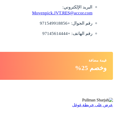
البريد الإلكتروني:
Movenpick.JVT.RES@accor.com
رقم الجوال: +971549918856
رقم الهاتف: +97145614444
قيمة مضافة
وخصم 25%
عرض على خريطة غوغل