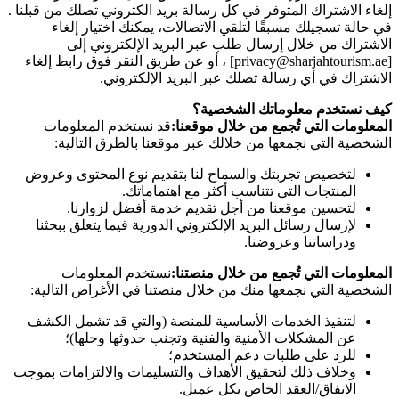
إلغاء الاشتراك المتوفر في كل رسالة بريد الكتروني تصلك من قبلنا .
في حالة تسجيلك مسبقًا لتلقي الاتصالات، يمكنك اختيار إلغاء
الاشتراك من خلال إرسال طلب عبر البريد الإلكتروني إلى
[privacy@sharjahtourism.ae] ، أو عن طريق النقر فوق رابط إلغاء
الاشتراك في أي رسالة تصلك عبر البريد الإلكتروني.
كيف نستخدم معلوماتك الشخصية؟
المعلومات التي تُجمع من خلال موقعنا:
قد نستخدم المعلومات
الشخصية التي نجمعها من خلالك عبر موقعنا بالطرق التالية:
لتخصيص تجربتك والسماح لنا بتقديم نوع المحتوى وعروض
المنتجات التي تتناسب أكثر مع اهتماماتك.
لتحسين موقعنا من أجل تقديم خدمة أفضل لزوارنا.
لإرسال رسائل البريد الإلكتروني الدورية فيما يتعلق ببحثنا
ودراساتنا وعروضنا.
المعلومات التي تُجمع من خلال منصتنا:
نستخدم المعلومات
الشخصية التي نجمعها منك من خلال منصتنا في الأغراض التالية:
لتنفيذ الخدمات الأساسية للمنصة (والتي قد تشمل الكشف
عن المشكلات الأمنية والفنية وتجنب حدوثها وحلها)؛
للرد على طلبات دعم المستخدم؛
وخلاف ذلك لتحقيق الأهداف والتسليمات والالتزامات بموجب
الاتفاق/العقد الخاص بكل عميل.