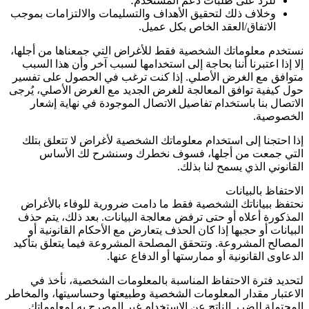
للرد على طلبات دعم المستخدم؛
وخلاف ذلك لتحقيق الأهداف والتسليمات والالتزامات بموجب
الاتفاق/العقد الخاص بكل عميل.
نستخدم معلوماتك الشخصية فقط للأغراض التي جمعناها من أجلها،
إلا إذا اعتبرنا أننا بحاجة إلى استخدامها لسبب آخر وأن هذا السبب
متوافق مع الغرض الأصلي. إذا كنت ترغب في الحصول على تفسير
حول كيفية توافق المعالجة للغرض الجديد مع الغرض الأصلي، يُرجى
الاتصال بنا باستخدام تفاصيل الاتصال الموجودة في نهاية إشعار
الخصوصية.
إذا احتجنا إلى استخدام معلوماتك الشخصية لأغراض لا تتعلق بتلك
التي جمعت من أجلها، فسوف نخطرك وسنشرح لك الأساس
القانوني الذي يسمح لنا بذلك.
الاحتفاظ بالبيانات
نحتفظ ببياناتك الشخصية فقط ما دامت ضرورية للوفاء بالأغراض
المذكورة أعلاه أو حتى ترفض معالجة البيانات. بعد ذلك، يتم حذف
البيانات أو حجبها إذا كان الحذف يتعارض مع الأحكام القانونية أو
المصالح المشروعة. وتتحقق المصلحة المشروعة فيما يتعلق بتأكيد
الدعاوى القانونية أو ممارستها أو الدفاع عنها.
لتحديد فترة الاحتفاظ المناسبة بالمعلومات الشخصية، نأخذ في
الاعتبار مقدار المعلومات الشخصية وطبيعتها وحساسيتها، والمخاطر
المحتملة للضرر الناتج عن الاستخدام غير المصرح به لمعلوماتك