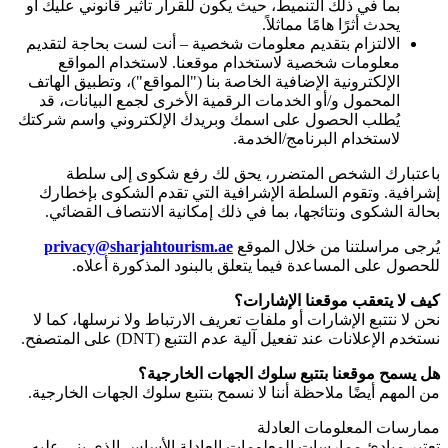
بما في ذلك التنميط، حيث يكون للقرار تأثير قانوني عليك أو
يحدث أثرًا هامًا مماثلاً.
الالتزام بتقديم معلومات شخصية – أنت لست بحاجة لتقديم
معلومات شخصية لاستخدام موقعنا. لاستخدام المواقع
الإلكترونية الإضافية الخاصة بنا ("المواقع")، وتطبيق الهاتف
المحمول و/أو الخدمات الرقمية الأخرى لجمع البيانات، قد
يُطلب الحصول على اسمك وبريدك الإلكتروني واسم شركتك
لاستخدام البرنامج/الخدمة.
باعتبارك الشخص المتضرر، يحق لك رفع شكوى إلى سلطة
إشرافية. وتقوم السلطة الإشرافية التي تقدم الشكوى بإخطارك
بحالة الشكوى ونتائجها، بما في ذلك إمكانية الانتصاف القضائي.
يُرجى مراسلتنا من خلال الموقع
privacy@sharjahtourism.ae
للحصول على المساعدة فيما يتعلق بالبنود المذكورة أعلاه.
كيف لا يتعقب موقعنا الإشارات؟
نحن لا نتتبع الإشارات أو ملفات تعريف الارتباط ولا نرسلها، كما لا
نستخدم الإعلانات عند تفعيل آلية عدم التتبع
(DNT)
على المتصفح.
هل يسمح موقعنا بتتبع سلوك الجهات الخارجية؟
من المهم أيضًا ملاحظة أننا لا نسمح بتتبع سلوك الجهات الخارجية.
ممارسات المعلومات العادلة
تعتبر مبادئ ممارسات المعلومات العادلة الأساس الذي بني عليه