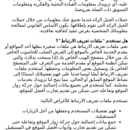
عليه، أي تزويدك بمعلومات القيادة البحثية والفكرية ومعلومات
التسويق ذات الصلة بعروضنا.
حملات الجيل الرائدعندما نجمع عنك معلومات من خلال حملات
الجيل الرائد التي نقوم بإطلاقها، يكون الأساس القانوني لمعالجة
معلوماتك الشخصية بغرض تنفيذ اتفاقية تعاقدية.
هل نستخدم "ملفات تعريف الارتباط"؟
نعم. ملفات تعريف الارتباط هي ملفات صغيرة ينقلها أحد المواقع أو
مقدم الخدمة الخاص بالموقع إلى القرص الصلب للحاسوب الخاص
بك من خلال متصفح الويب الخاص بك (إذا سمحت بذلك)، والتي
تمكن أنظمة الموقع أو مقدم الخدمة من التعرف على المتصفح
الخاص بك وتسجيل بعض المعلومات وحفظها. تُستخدم ملفات
تعريف الارتباط أيضًا لمساعدتنا على فهم تفضيلاتك استنادًا إلى
نشاط الموقع السابق أو الحالي، مما يتيح لنا تزويدك بخدمات
محسّنة. كما تُستخدم في تجميع بيانات إجمالية حول حركة زوار
الموقع وتفاعله حتى نتمكن من تقديم تجارب أفضل للموقع.
نستخدم ملفات تعريف الارتباط للأغراض التالية:
فهم تفضيلات المستخدم وحفظها من أجل الزيارات
المستقبلية.
جمع بيانات إجمالية حول حركة زوار الموقع وتفاعله حتى
نتمكن من تقديم تجارب وأدوات أفضل للموقع في المستقبل.