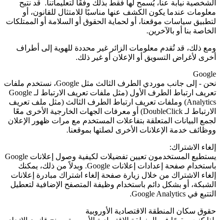
الشخصية نيابة عنا، يُسمح لها فقط بذلك وفقًا لتعليماتنا. قد نتيح
معلومات عندما يكون الكشف عنها مناسبًا للامتثال للقانون، أو
لتطبيق سياسات موقعنا، أو لحماية الحقوق أو السلامة أو الممتلكات
الخاصة بنا أو بالآخرين.
ومع ذلك، قد تُقدم معلومات الزائر غير محددة للهوية إلى أطراف
أخرى لأغراض التسويق أو الإعلان أو غير ذلك.
Google
نحن - إلى جانب موردي الطرف الثالث مثل
Google
، نستخدم ملفات
تعريف ارتباط الطرف الأول (مثل ملفات تعريف الارتباط لـ
Google
Analytics
) وملفات تعريف ارتباط الطرف الثالث (مثل ملف تعريف
الارتباط لـ
DoubleClick
) أو معرفات الجهات الخارجية الأخرى معًا
لجمع البيانات المتعلقة بتفاعلات المستخدم مع مرات ظهور الإعلان
ووظائف خدمة الإعلانات الأخرى لصلتها بموقعنا.
إلغاء الاشتراك:
يستطيع المستخدمون تعيين تفضيلات لكيفية وصول إعلانات Google
باستخدام صفحة إعدادات إعلانات
Google
. وبدلاً من ذلك، يمكنك
إلغاء الاشتراك من خلال زيارة صفحة إلغاء اشتراك مبادرة إعلانات
الشبكة، أو بشكل دائم باستخدام وظيفة المتصفح الإضافية لتعطيل
التتبع في
Google Analytics
.
حقوق سكان المنطقة الاقتصادية الأوروبية