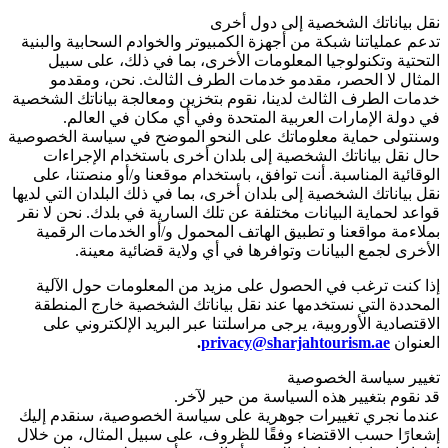
نقل بياناتك الشخصية إلى دول أخرى
تدعم عملياتنا شبكة من أجهزة الكمبيوتر والخوادم السحابية والبنية
التحتية وتكنولوجيا المعلومات الأخرى، بما في ذلك، على سبيل
المثال لا الحصر، مقدمو خدمات الطرف الثالث. نحن، ومقدمو
خدمات الطرف الثالث لدينا، نقوم بتخزين ومعالجة بياناتك الشخصية
في دولة الإمارات العربية المتحدة وفي أي مكان في العالم.
وسنتولى حماية معلوماتك على النحو الموضح في سياسة الخصوصية
حال نقل بياناتك الشخصية إلى بلدان أخرى باستخدام الإجراءات
الوقائية المناسبة. أنت توافق، باستخدام موقعنا و/أو منصتنا، على
نقل بياناتك الشخصية إلى بلدان أخرى، بما في ذلك البلدان التي لديها
قواعد لحماية البيانات مختلفة عن تلك السارية في بلدك. نحن لا نقر
بملاءمة مواقعنا و تطبيق الهاتف المحمول و/أو الخدمات الرقمية
الأخرى لجمع البيانات وتوافرها في أي ولاية قضائية معينة.
إذا كنت ترغب في الحصول على مزيد من المعلومات حول الآلية
المحددة التي نستخدمها عند نقل بياناتك الشخصية خارج المنطقة
الاقتصادية الأوروبية، يرجى مراسلتنا عبر البريد الإلكتروني على
العنوان
privacy@sharjahtourism.ae
.
تغيير سياسة الخصوصية
قد نقوم بتغيير هذه السياسة من حير لآخر.
عندما نجري تغييرات جوهرية على سياسة الخصوصية، سنقدم إليك
إشعارًا حسب الاقتضاء وفقًا للظروف، على سبيل المثال، من خلال