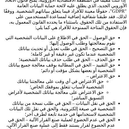
إذا كنت مقيمًا في المنطقة الاقتصادية الأوروبية، يمنح قانون الاتحاد
الأوروبي الجديد، الذي يطلق عليه لائحة حماية البيانات العامة
"GDPR"
، حقوقًا معينة للأفراد فيما يتعلق ببياناتهم الشخصية. ووفقًا
لذلك، فقد طبقنا شفافية إضافية لمساعدة المستخدمين على
الاستفادة من تلك الحقوق. باستثناء ما يحدده القانون المعمول به،
فإن الحقوق المتاحة الممنوحة للأفراد هي كما يلي:
حق الوصول – الحق في الاطلاع على البيانات الشخصية التي
نقوم بمعالجتها وطلب الوصول إليها؛
حق التصحيح – الحق في طلب تعديل أو تحديث بياناتك
الشخصية عندما تكون غير دقيقة أو غير كاملة؛
حق الحذف – الحق في طلب حذف بياناتك الشخصية؛
حق التقييد – الحق في المطالبة بوقف معالجة جميع بياناتك
الشخصية أو بعضها بشكل مؤقت أو دائم؛
حق الاعتراض –
حق الاعتراض في أي وقت على معالجتنا بياناتك
الشخصية لأسباب تتعلق بموقفك الخاص؛
حق الاعتراض على معالجة بياناتك الشخصية لأغراض
التسويق المباشر؛
الحق في نقل البيانات – الحق في طلب نسخة من بياناتك
الشخصية في صيغة إلكترونية، والحق في نقل تلك البيانات
الشخصية لاستخدامها في خدمة تابعة لطرف آخر؛
الحق في عدم الخضوع لعملية صنع القرار الآلية – الحق في
عدم الخضوع لقرار يستند فقط إلى عملية صنع القرار الآلي،