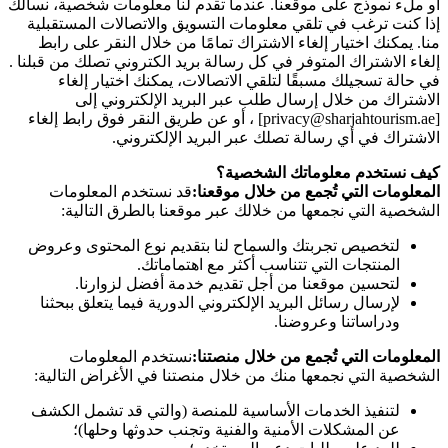
أو ملء نموذج على موقعنا. عندما تقدم لنا معلومات شخصية، نسألك
إذا كنت ترغب في تلقي معلومات التسويق والاتصالات المستقبلية
منا. يمكنك اختيار إلغاء الاشتراك تمامًا من خلال النقر على رابط
إلغاء الاشتراك المتوفر في كل رسالة بريد الكتروني تصلك من قبلنا .
في حالة تسجيلك مسبقًا لتلقي الاتصالات، يمكنك اختيار إلغاء
الاشتراك من خلال إرسال طلب عبر البريد الإلكتروني إلى
[privacy@sharjahtourism.ae] ، أو عن طريق النقر فوق رابط إلغاء
الاشتراك في أي رسالة تصلك عبر البريد الإلكتروني.
كيف نستخدم معلوماتك الشخصية؟
المعلومات التي تُجمع من خلال موقعنا:
قد نستخدم المعلومات
الشخصية التي نجمعها من خلالك عبر موقعنا بالطرق التالية:
لتخصيص تجربتك والسماح لنا بتقديم نوع المحتوى وعروض
المنتجات التي تتناسب أكثر مع اهتماماتك.
لتحسين موقعنا من أجل تقديم خدمة أفضل لزوارنا.
لإرسال رسائل البريد الإلكتروني الدورية فيما يتعلق ببحثنا
ودراساتنا وعروضنا.
المعلومات التي تُجمع من خلال منصتنا:
نستخدم المعلومات
الشخصية التي نجمعها منك من خلال منصتنا في الأغراض التالية:
لتنفيذ الخدمات الأساسية للمنصة (والتي قد تشمل الكشف
عن المشكلات الأمنية والفنية وتجنب حدوثها وحلها)؛