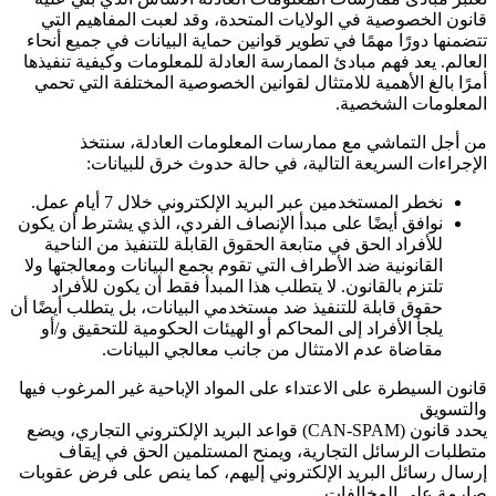
قانون الخصوصية في الولايات المتحدة، وقد لعبت المفاهيم التي
تتضمنها دورًا مهمًا في تطوير قوانين حماية البيانات في جميع أنحاء
العالم. يعد فهم مبادئ الممارسة العادلة للمعلومات وكيفية تنفيذها
أمرًا بالغ الأهمية للامتثال لقوانين الخصوصية المختلفة التي تحمي
المعلومات الشخصية.
من أجل التماشي مع ممارسات المعلومات العادلة، سنتخذ
الإجراءات السريعة التالية، في حالة حدوث خرق للبيانات:
نخطر المستخدمين عبر البريد الإلكتروني خلال 7 أيام عمل.
نوافق أيضًا على مبدأ الإنصاف الفردي، الذي يشترط أن يكون
للأفراد الحق في متابعة الحقوق القابلة للتنفيذ من الناحية
القانونية ضد الأطراف التي تقوم بجمع البيانات ومعالجتها ولا
تلتزم بالقانون. لا يتطلب هذا المبدأ فقط أن يكون للأفراد
حقوق قابلة للتنفيذ ضد مستخدمي البيانات، بل يتطلب أيضًا أن
يلجأ الأفراد إلى المحاكم أو الهيئات الحكومية للتحقيق و/أو
مقاضاة عدم الامتثال من جانب معالجي البيانات.
قانون السيطرة على الاعتداء على المواد الإباحية غير المرغوب فيها
والتسويق
يحدد قانون
(CAN-SPAM)
قواعد البريد الإلكتروني التجاري، ويضع
متطلبات الرسائل التجارية، ويمنح المستلمين الحق في إيقاف
إرسال رسائل البريد الإلكتروني إليهم، كما ينص على فرض عقوبات
صارمة على المخالفات.