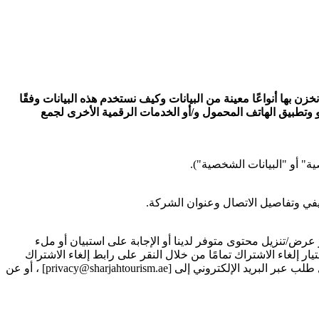
زن بها أنواعًا معينة من البيانات وكيف نستخدم هذه البيانات وفقًا
 و وتطبيق الهاتف المحمول و/أو الخدمات الرقمية الأخرى لجمع
ة" أو "البيانات الشخصية").
في وتفاصيل الاتصال وعنوان الشركة.
ض/تنزيل محتوى متوفر لدينا أو الإجابة على استبيان أو ملء
 إلغاء الاشتراك تمامًا من خلال النقر على رابط إلغاء الاشتراك
المتوفر في كل رسالة بريد الكتروني تصلك من قبلنا . في حالة تسجيلك مسبقًا لتلقي الاتصالات، يمكنك اختيار إلغاء الاشتراك من خلال إرسال طلب عبر البريد الإلكتروني إلى [privacy@sharjahtourism.ae] ، أو عن