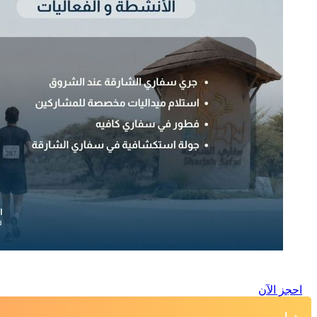
احجز الآن
د. إ.