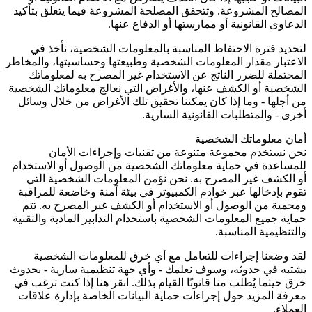
المصالح المشروعة. وتتحقق المصلحة المشروعة فيما يتعلق بتأكيد
الدعاوى القانونية أو ممارستها أو الدفاع عنها.
لتحديد فترة الاحتفاظ المناسبة بالمعلومات الشخصية، نأخذ في
الاعتبار مقدار المعلومات الشخصية وطبيعتها وحساسيتها، والمخاطر
المحتملة للضرر الناتج عن الاستخدام غير المصرح به لمعلوماتك
الشخصية أو الكشف عنها، والأغراض التي نعالج معلوماتك الشخصية
من أجلها - وما إذا كان يمكننا تحقيق تلك الأغراض من خلال وسائل
أخرى - والمتطلبات القانونية السارية.
أمان معلوماتك الشخصية
نحن نستخدم مجموعة متنوعة من تقنيات وإجراءات الأمان
للمساعدة في حماية معلوماتك الشخصية من الوصول أو الاستخدام
أو الكشف غير المصرح به. نحن نؤمن المعلومات الشخصية التي
تقوم بإدخالها عبر خوادم الكمبيوتر في بيئة آمنة وخاضعة للمراقبة
ومحمية من الوصول أو الاستخدام أو الكشف غير المصرح به. تتم
حماية جميع المعلومات الشخصية باستخدام التدابير المادية والتقنية
والتنظيمية المناسبة.
لقد وضعنا إجراءات للتعامل مع أي خرق للمعلومات الشخصية
يشتبه في حدوثه، وسوف نعلمك - وأي جهة تنظيمية سارية - بحدوث
خرق حيثما يُطلب منا قانونًا القيام بذلك. انقر هنا إذا كنت ترغب في
معرفة المزيد حول إجراءات حماية البيانات الخاصة بإدارة علاقات
العملاء.