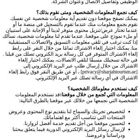
الوظيفي وتفاصيل الاتصال وعنوان الشركة.
كيف نجمع المعلومات الشخصية، ومتى نقوم بذلك؟
يمكنك تصفح موقعنا دون تقديم أية معلومات شخصية عن نفسك.
نقوم بجمع معلومات منك عندما تقوم بالتسجيل في منصة ما أو
عندما تختار عرض/تنزيل محتوى متوفر لدينا أو الإجابة على استبيان
أو ملء نموذج على موقعنا. عندما تقدم لنا معلومات شخصية، نسألك
إذا كنت ترغب في تلقي معلومات التسويق والاتصالات المستقبلية
منا. يمكنك اختيار إلغاء الاشتراك تمامًا من خلال النقر على رابط
إلغاء الاشتراك المتوفر في كل رسالة بريد الكتروني تصلك من قبلنا .
في حالة تسجيلك مسبقًا لتلقي الاتصالات، يمكنك اختيار إلغاء
الاشتراك من خلال إرسال طلب عبر البريد الإلكتروني إلى
[privacy@sharjahtourism.ae] ، أو عن طريق النقر فوق رابط إلغاء
الاشتراك في أي رسالة تصلك عبر البريد الإلكتروني.
كيف نستخدم معلوماتك الشخصية؟
المعلومات التي تُجمع من خلال موقعنا:
قد نستخدم المعلومات
الشخصية التي نجمعها من خلالك عبر موقعنا بالطرق التالية:
لتخصيص تجربتك والسماح لنا بتقديم نوع المحتوى وعروض
المنتجات التي تتناسب أكثر مع اهتماماتك.
لتحسين موقعنا من أجل تقديم خدمة أفضل لزوارنا.
لإرسال رسائل البريد الإلكتروني الدورية فيما يتعلق ببحثنا
ودراساتنا وعروضنا.