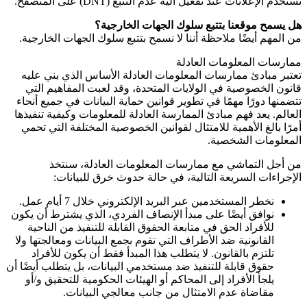
نستخدم الإعلانات عند تفعيل آلية عدم التتبع
(DNT)
على المتصفح.
هل يسمح موقعنا بتتبع سلوك الجهات الخارجية؟
من المهم أيضًا ملاحظة أننا لا نسمح بتتبع سلوك الجهات الخارجية.
ممارسات المعلومات العادلة
تعتبر مبادئ ممارسات المعلومات العادلة الأساس الذي بني عليه
قانون الخصوصية في الولايات المتحدة، وقد لعبت المفاهيم التي
تتضمنها دورًا مهمًا في تطوير قوانين حماية البيانات في جميع أنحاء
العالم. يعد فهم مبادئ الممارسة العادلة للمعلومات وكيفية تنفيذها
أمرًا بالغ الأهمية للامتثال لقوانين الخصوصية المختلفة التي تحمي
المعلومات الشخصية.
من أجل التماشي مع ممارسات المعلومات العادلة، سنتخذ
الإجراءات السريعة التالية، في حالة حدوث خرق للبيانات:
نخطر المستخدمين عبر البريد الإلكتروني خلال 7 أيام عمل.
نوافق أيضًا على مبدأ الإنصاف الفردي، الذي يشترط أن يكون
للأفراد الحق في متابعة الحقوق القابلة للتنفيذ من الناحية
القانونية ضد الأطراف التي تقوم بجمع البيانات ومعالجتها ولا
تلتزم بالقانون. لا يتطلب هذا المبدأ فقط أن يكون للأفراد
حقوق قابلة للتنفيذ ضد مستخدمي البيانات، بل يتطلب أيضًا أن
يلجأ الأفراد إلى المحاكم أو الهيئات الحكومية للتحقيق و/أو
مقاضاة عدم الامتثال من جانب معالجي البيانات.