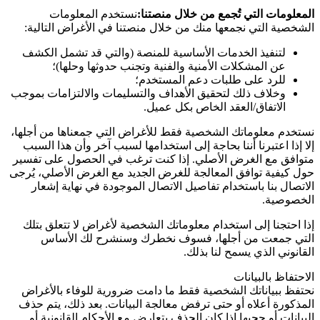
المعلومات التي تُجمع من خلال منصتنا:
نستخدم المعلومات
الشخصية التي نجمعها منك من خلال منصتنا في الأغراض التالية:
لتنفيذ الخدمات الأساسية للمنصة (والتي قد تشمل الكشف
عن المشكلات الأمنية والفنية وتجنب حدوثها وحلها)؛
للرد على طلبات دعم المستخدم؛
وخلاف ذلك لتحقيق الأهداف والتسليمات والالتزامات بموجب
الاتفاق/العقد الخاص بكل عميل.
نستخدم معلوماتك الشخصية فقط للأغراض التي جمعناها من أجلها،
إلا إذا اعتبرنا أننا بحاجة إلى استخدامها لسبب آخر وأن هذا السبب
متوافق مع الغرض الأصلي. إذا كنت ترغب في الحصول على تفسير
حول كيفية توافق المعالجة للغرض الجديد مع الغرض الأصلي، يُرجى
الاتصال بنا باستخدام تفاصيل الاتصال الموجودة في نهاية إشعار
الخصوصية.
إذا احتجنا إلى استخدام معلوماتك الشخصية لأغراض لا تتعلق بتلك
التي جمعت من أجلها، فسوف نخطرك وسنشرح لك الأساس
القانوني الذي يسمح لنا بذلك.
الاحتفاظ بالبيانات
نحتفظ ببياناتك الشخصية فقط ما دامت ضرورية للوفاء بالأغراض
المذكورة أعلاه أو حتى ترفض معالجة البيانات. بعد ذلك، يتم حذف
البيانات أو حجبها إذا كان الحذف يتعارض مع الأحكام القانونية أو