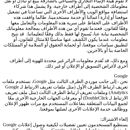
لا تقوم هيئة الإنماء التجاري والسياحي بالشارقة ببيع أو تبادل أو نقل
معلوماتك الشخصية إلى أطراف خارجية. ولا يشمل هذا شركاء
استضافة مواقع الويب والأطراف الأخرى التي تساعدنا في تشغيل
موقعنا أو إدارة أعمالنا أو خدمة مستخدمينا، طالما وافقت هذه
الأطراف على الحفاظ على سرية هذه المعلومات والتعامل معها
وفقًا للقانون. فعندما تقوم أي من هذه الأطراف بمعالجة معلوماتك
الشخصية نيابة عنا، يُسمح لها فقط بذلك وفقًا لتعليماتنا. قد نتيح
معلومات عندما يكون الكشف عنها مناسبًا للامتثال للقانون، أو
لتطبيق سياسات موقعنا، أو لحماية الحقوق أو السلامة أو الممتلكات
الخاصة بنا أو بالآخرين.
ومع ذلك، قد تُقدم معلومات الزائر غير محددة للهوية إلى أطراف
أخرى لأغراض التسويق أو الإعلان أو غير ذلك.
Google
نحن - إلى جانب موردي الطرف الثالث مثل
Google
، نستخدم ملفات
تعريف ارتباط الطرف الأول (مثل ملفات تعريف الارتباط لـ
Google
Analytics
) وملفات تعريف ارتباط الطرف الثالث (مثل ملف تعريف
الارتباط لـ
DoubleClick
) أو معرفات الجهات الخارجية الأخرى معًا
لجمع البيانات المتعلقة بتفاعلات المستخدم مع مرات ظهور الإعلان
ووظائف خدمة الإعلانات الأخرى لصلتها بموقعنا.
إلغاء الاشتراك:
يستطيع المستخدمون تعيين تفضيلات لكيفية وصول إعلانات Google