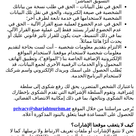
التسويق المباشر؛
الحق في نقل البيانات – الحق في طلب نسخة من بياناتك
الشخصية في صيغة إلكترونية، والحق في نقل تلك البيانات
الشخصية لاستخدامها في خدمة تابعة لطرف آخر؛
الحق في عدم الخضوع لعملية صنع القرار الآلية – الحق في
عدم الخضوع لقرار يستند فقط إلى عملية صنع القرار الآلي،
بما في ذلك التنميط، حيث يكون للقرار تأثير قانوني عليك أو
يحدث أثرًا هامًا مماثلاً.
الالتزام بتقديم معلومات شخصية – أنت لست بحاجة لتقديم
معلومات شخصية لاستخدام موقعنا. لاستخدام المواقع
الإلكترونية الإضافية الخاصة بنا ("المواقع")، وتطبيق الهاتف
المحمول و/أو الخدمات الرقمية الأخرى لجمع البيانات، قد
يُطلب الحصول على اسمك وبريدك الإلكتروني واسم شركتك
لاستخدام البرنامج/الخدمة.
باعتبارك الشخص المتضرر، يحق لك رفع شكوى إلى سلطة
إشرافية. وتقوم السلطة الإشرافية التي تقدم الشكوى بإخطارك
بحالة الشكوى ونتائجها، بما في ذلك إمكانية الانتصاف القضائي.
يُرجى مراسلتنا من خلال الموقع
privacy@sharjahtourism.ae
للحصول على المساعدة فيما يتعلق بالبنود المذكورة أعلاه.
كيف لا يتعقب موقعنا الإشارات؟
نحن لا نتتبع الإشارات أو ملفات تعريف الارتباط ولا نرسلها، كما لا