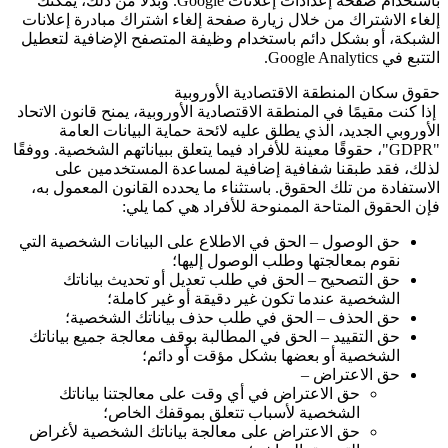
باستخدام صفحة إعدادات إعلانات
Google
. وبدلاً من ذلك، يمكنك
إلغاء الاشتراك من خلال زيارة صفحة إلغاء اشتراك مبادرة إعلانات
الشبكة، أو بشكل دائم باستخدام وظيفة المتصفح الإضافية لتعطيل
التتبع في
Google Analytics
.
حقوق سكان المنطقة الاقتصادية الأوروبية
إذا كنت مقيمًا في المنطقة الاقتصادية الأوروبية، يمنح قانون الاتحاد
الأوروبي الجديد، الذي يطلق عليه لائحة حماية البيانات العامة
"GDPR"
، حقوقًا معينة للأفراد فيما يتعلق ببياناتهم الشخصية. ووفقًا
لذلك، فقد طبقنا شفافية إضافية لمساعدة المستخدمين على
الاستفادة من تلك الحقوق. باستثناء ما يحدده القانون المعمول به،
فإن الحقوق المتاحة الممنوحة للأفراد هي كما يلي:
حق الوصول – الحق في الاطلاع على البيانات الشخصية التي
نقوم بمعالجتها وطلب الوصول إليها؛
حق التصحيح – الحق في طلب تعديل أو تحديث بياناتك
الشخصية عندما تكون غير دقيقة أو غير كاملة؛
حق الحذف – الحق في طلب حذف بياناتك الشخصية؛
حق التقييد – الحق في المطالبة بوقف معالجة جميع بياناتك
الشخصية أو بعضها بشكل مؤقت أو دائم؛
حق الاعتراض –
حق الاعتراض في أي وقت على معالجتنا بياناتك
الشخصية لأسباب تتعلق بموقفك الخاص؛
حق الاعتراض على معالجة بياناتك الشخصية لأغراض