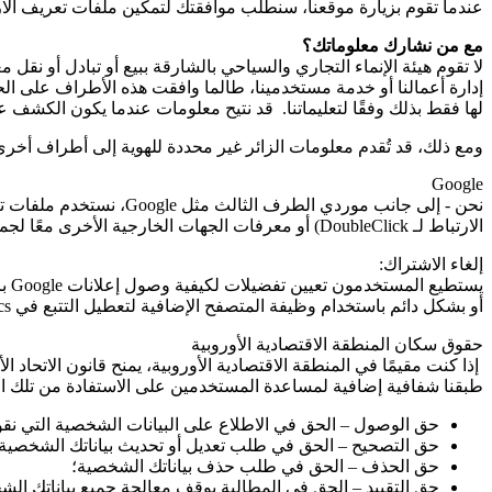
عندما تقوم بزيارة موقعنا، سنطلب موافقتك لتمكين ملفات تعريف الار
مع من نشارك معلوماتك؟
لا تقوم هيئة الإنماء التجاري والسياحي بالشارقة ببيع أو تبادل أو 
إدارة أعمالنا أو خدمة مستخدمينا، طالما وافقت هذه الأطراف على الح
لها فقط بذلك وفقًا لتعليماتنا. قد نتيح معلومات عندما يكون الكشف عنه
ومع ذلك، قد تُقدم معلومات الزائر غير محددة للهوية إلى أطراف أخرى 
Google
نحن - إلى جانب موردي الطرف الثالث مثل
Google
، نستخدم ملفات ت
الارتباط لـ
DoubleClick
) أو معرفات الجهات الخارجية الأخرى معًا لجم
إلغاء الاشتراك:
يستطيع المستخدمون تعيين تفضيلات لكيفية وصول إعلانات Google باستخدام صفحة إعدادات إعلانات
أو بشكل دائم باستخدام وظيفة المتصفح الإضافية لتعطيل التتبع في
cs
حقوق سكان المنطقة الاقتصادية الأوروبية
إذا كنت مقيمًا في المنطقة الاقتصادية الأوروبية، يمنح قانون الاتحاد ال
طبقنا شفافية إضافية لمساعدة المستخدمين على الاستفادة من تلك الحق
حق الوصول – الحق في الاطلاع على البيانات الشخصية التي نقو
حق التصحيح – الحق في طلب تعديل أو تحديث بياناتك الشخصية ع
حق الحذف – الحق في طلب حذف بياناتك الشخصية؛
حق التقييد – الحق في المطالبة بوقف معالجة جميع بياناتك ال