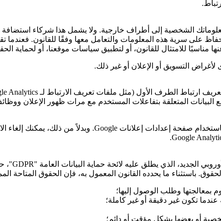
تباط.
نقل معلوماتك الشخصية إلى أطراف خارجية. ولا يشمل هذا شركاء استضافة
فاظ على سرية هذه المعلومات والتعامل معها وفقًا للقانون. فعندما تق
ا مناسبًا للامتثال للقانون، أو لتطبيق سياسات موقعنا، أو لحماية الحقو
لأغراض التسويق أو الإعلان أو غير ذلك.
عريف ارتباط الطرف الأول (مثل ملفات تعريف الارتباط لـ
le Analytics
ع البيانات المتعلقة بتفاعلات المستخدم مع مرات ظهور الإعلان ووظائف
Google
. وبدلاً من ذلك، يمكنك إلغاء 
.
Google Analyti
أوروبي الجديد، الذي يطلق عليه لائحة حماية البيانات العامة
"GDPR"
، ح
وق. باستثناء ما يحدده القانون المعمول به، فإن الحقوق المتاحة الممن
م بمعالجتها وطلب الوصول إليها؛
ندما تكون غير دقيقة أو غير كاملة؛
شخصية أو بعضها بشكل مؤقت أو دائم؛