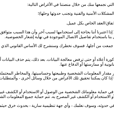
ي نجمعها منك من خلال منصتنا في الأغراض التالية:
شكلات الأمنية والفنية وتجنب حدوثها وحلها)؛
تفاق/العقد الخاص بكل عميل.
إذا اعتبرنا أننا بحاجة إلى استخدامها لسبب آخر وأن هذا السبب متو
 بنا باستخدام تفاصيل الاتصال الموجودة في نهاية إشعار الخصوصية.
لتي جمعت من أجلها، فسوف نخطرك وسنشرح لك الأساس القانوني الذي ي
ة أعلاه أو حتى ترفض معالجة البيانات. بعد ذلك، يتم حذف البيانات أو 
نية أو ممارستها أو الدفاع عنها.
ار مقدار المعلومات الشخصية وطبيعتها وحساسيتها، والمخاطر المحتملة
ذا كان يمكننا تحقيق تلك الأغراض من خلال وسائل أخرى - والمتطلبات ا
ي حماية معلوماتك الشخصية من الوصول أو الاستخدام أو الكشف غير ا
الاستخدام أو الكشف غير المصرح به. تتم حماية جميع المعلومات الشخصية
حدوثه، وسوف نعلمك - وأي جهة تنظيمية سارية - بحدوث خرق حيثما يُطل