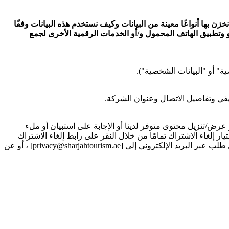
زن بها أنواعًا معينة من البيانات وكيف نستخدم هذه البيانات وفقًا
 و وتطبيق الهاتف المحمول و/أو الخدمات الرقمية الأخرى لجمع
ة" أو "البيانات الشخصية").
في وتفاصيل الاتصال وعنوان الشركة.
ض/تنزيل محتوى متوفر لدينا أو الإجابة على استبيان أو ملء
 إلغاء الاشتراك تمامًا من خلال النقر على رابط إلغاء الاشتراك
المتوفر في كل رسالة بريد الكتروني تصلك من قبلنا . في حالة تسجيلك مسبقًا لتلقي الاتصالات، يمكنك اختيار إلغاء الاشتراك من خلال إرسال طلب عبر البريد الإلكتروني إلى [privacy@sharjahtourism.ae] ، أو عن