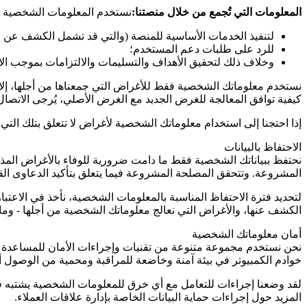
المعلومات التي تُجمع من خلال منصتنا:
نستخدم المعلومات الشخصية الت
لتنفيذ الخدمات الأساسية للمنصة (والتي قد تشمل الكشف عن الم
للرد على طلبات دعم المستخدم؛
وخلاف ذلك لتحقيق الأهداف والتسليمات والالتزامات بموجب الا
نستخدم معلوماتك الشخصية فقط للأغراض التي جمعناها من أجلها، إلا 
كيفية توافق المعالجة للغرض الجديد مع الغرض الأصلي، يُرجى الاتصال
إذا احتجنا إلى استخدام معلوماتك الشخصية لأغراض لا تتعلق بتلك ا
الاحتفاظ بالبيانات
نحتفظ ببياناتك الشخصية فقط ما دامت ضرورية للوفاء بالأغراض المذكور
المشروعة. وتتحقق المصلحة المشروعة فيما يتعلق بتأكيد الدعاوى القانو
لتحديد فترة الاحتفاظ المناسبة بالمعلومات الشخصية، نأخذ في الاعتب
الكشف عنها، والأغراض التي نعالج معلوماتك الشخصية من أجلها - وما إ
أمان معلوماتك الشخصية
نحن نستخدم مجموعة متنوعة من تقنيات وإجراءات الأمان للمساعدة ف
خوادم الكمبيوتر في بيئة آمنة وخاضعة للمراقبة ومحمية من الوصول أو 
لقد وضعنا إجراءات للتعامل مع أي خرق للمعلومات الشخصية يشتبه في 
المزيد حول إجراءات حماية البيانات الخاصة بإدارة علاقات العملاء.