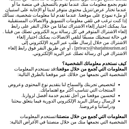
نقوم بجمع معلومات منك عندما تقوم بالتسجيل في منصة ما أو
عندما تختار عرض/تنزيل محتوى متوفر لدينا أو الإجابة على استبيان
أو ملء نموذج على موقعنا. عندما تقدم لنا معلومات شخصية، نسألك
إذا كنت ترغب في تلقي معلومات التسويق والاتصالات المستقبلية
منا. يمكنك اختيار إلغاء الاشتراك تمامًا من خلال النقر على رابط
إلغاء الاشتراك المتوفر في كل رسالة بريد الكتروني تصلك من قبلنا .
في حالة تسجيلك مسبقًا لتلقي الاتصالات، يمكنك اختيار إلغاء
الاشتراك من خلال إرسال طلب عبر البريد الإلكتروني إلى
[privacy@sharjahtourism.ae] ، أو عن طريق النقر فوق رابط إلغاء
الاشتراك في أي رسالة تصلك عبر البريد الإلكتروني.
كيف نستخدم معلوماتك الشخصية؟
المعلومات التي تُجمع من خلال موقعنا:
قد نستخدم المعلومات
الشخصية التي نجمعها من خلالك عبر موقعنا بالطرق التالية:
لتخصيص تجربتك والسماح لنا بتقديم نوع المحتوى وعروض
المنتجات التي تتناسب أكثر مع اهتماماتك.
لتحسين موقعنا من أجل تقديم خدمة أفضل لزوارنا.
لإرسال رسائل البريد الإلكتروني الدورية فيما يتعلق ببحثنا
ودراساتنا وعروضنا.
المعلومات التي تُجمع من خلال منصتنا:
نستخدم المعلومات
الشخصية التي نجمعها منك من خلال منصتنا في الأغراض التالية: