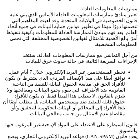
ممارسات المعلومات العادلة
تعتبر مبادئ ممارسات المعلومات العادلة الأساس الذي بني عليه
قانون الخصوصية في الولايات المتحدة، وقد لعبت المفاهيم التي
تتضمنها دورًا مهمًا في تطوير قوانين حماية البيانات في جميع أنحاء
العالم. يعد فهم مبادئ الممارسة العادلة للمعلومات وكيفية تنفيذها
أمرًا بالغ الأهمية للامتثال لقوانين الخصوصية المختلفة التي تحمي
المعلومات الشخصية.
من أجل التماشي مع ممارسات المعلومات العادلة، سنتخذ
الإجراءات السريعة التالية، في حالة حدوث خرق للبيانات:
نخطر المستخدمين عبر البريد الإلكتروني خلال 7 أيام عمل.
نوافق أيضًا على مبدأ الإنصاف الفردي، الذي يشترط أن يكون
للأفراد الحق في متابعة الحقوق القابلة للتنفيذ من الناحية
القانونية ضد الأطراف التي تقوم بجمع البيانات ومعالجتها ولا
تلتزم بالقانون. لا يتطلب هذا المبدأ فقط أن يكون للأفراد
حقوق قابلة للتنفيذ ضد مستخدمي البيانات، بل يتطلب أيضًا أن
يلجأ الأفراد إلى المحاكم أو الهيئات الحكومية للتحقيق و/أو
مقاضاة عدم الامتثال من جانب معالجي البيانات.
قانون السيطرة على الاعتداء على المواد الإباحية غير المرغوب فيها
والتسويق
يحدد قانون
(CAN-SPAM)
قواعد البريد الإلكتروني التجاري، ويضع