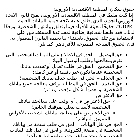
حقوق سكان المنطقة الاقتصادية الأوروبية
إذا كنت مقيمًا في المنطقة الاقتصادية الأوروبية، يمنح قانون الاتحاد
الأوروبي الجديد، الذي يطلق عليه لائحة حماية البيانات العامة
"GDPR"
، حقوقًا معينة للأفراد فيما يتعلق ببياناتهم الشخصية. ووفقًا
لذلك، فقد طبقنا شفافية إضافية لمساعدة المستخدمين على
الاستفادة من تلك الحقوق. باستثناء ما يحدده القانون المعمول به،
فإن الحقوق المتاحة الممنوحة للأفراد هي كما يلي:
حق الوصول – الحق في الاطلاع على البيانات الشخصية التي
نقوم بمعالجتها وطلب الوصول إليها؛
حق التصحيح – الحق في طلب تعديل أو تحديث بياناتك
الشخصية عندما تكون غير دقيقة أو غير كاملة؛
حق الحذف – الحق في طلب حذف بياناتك الشخصية؛
حق التقييد – الحق في المطالبة بوقف معالجة جميع بياناتك
الشخصية أو بعضها بشكل مؤقت أو دائم؛
حق الاعتراض –
حق الاعتراض في أي وقت على معالجتنا بياناتك
الشخصية لأسباب تتعلق بموقفك الخاص؛
حق الاعتراض على معالجة بياناتك الشخصية لأغراض
التسويق المباشر؛
الحق في نقل البيانات – الحق في طلب نسخة من بياناتك
الشخصية في صيغة إلكترونية، والحق في نقل تلك البيانات
الشخصية لاستخدامها في خدمة تابعة لطرف آخر؛