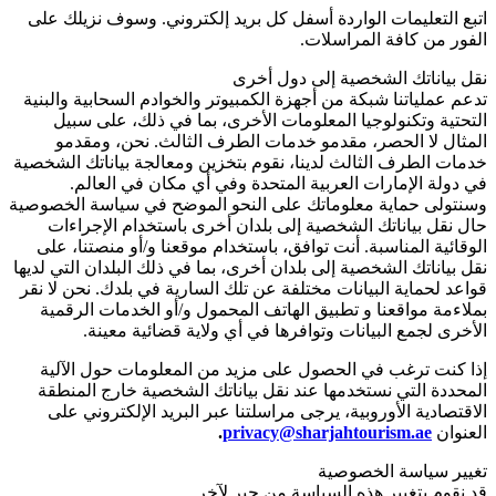
اتبع التعليمات الواردة أسفل كل بريد إلكتروني. وسوف نزيلك على
الفور من كافة المراسلات.
نقل بياناتك الشخصية إلى دول أخرى
تدعم عملياتنا شبكة من أجهزة الكمبيوتر والخوادم السحابية والبنية
التحتية وتكنولوجيا المعلومات الأخرى، بما في ذلك، على سبيل
المثال لا الحصر، مقدمو خدمات الطرف الثالث. نحن، ومقدمو
خدمات الطرف الثالث لدينا، نقوم بتخزين ومعالجة بياناتك الشخصية
في دولة الإمارات العربية المتحدة وفي أي مكان في العالم.
وسنتولى حماية معلوماتك على النحو الموضح في سياسة الخصوصية
حال نقل بياناتك الشخصية إلى بلدان أخرى باستخدام الإجراءات
الوقائية المناسبة. أنت توافق، باستخدام موقعنا و/أو منصتنا، على
نقل بياناتك الشخصية إلى بلدان أخرى، بما في ذلك البلدان التي لديها
قواعد لحماية البيانات مختلفة عن تلك السارية في بلدك. نحن لا نقر
بملاءمة مواقعنا و تطبيق الهاتف المحمول و/أو الخدمات الرقمية
الأخرى لجمع البيانات وتوافرها في أي ولاية قضائية معينة.
إذا كنت ترغب في الحصول على مزيد من المعلومات حول الآلية
المحددة التي نستخدمها عند نقل بياناتك الشخصية خارج المنطقة
الاقتصادية الأوروبية، يرجى مراسلتنا عبر البريد الإلكتروني على
العنوان
privacy@sharjahtourism.ae
.
تغيير سياسة الخصوصية
قد نقوم بتغيير هذه السياسة من حير لآخر.