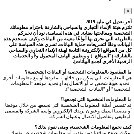
×
آخر تعديل في مايو 2019
تلتزم هيئة الإنماء التجاري والسياحي بالشارقة باحترام معلوماتك
الشخصية ومعالجتها بعناية. في هذه السياسة، نود أن نخبركم
بالطريقة التي نخزن بها أنواعًا معينة من البيانات وكيف نستخدم هذه
البيانات وفقًا لتشريعات حماية البيانات. تسري هذه السياسة على
كل من المواقع الإلكترونية التابعة لهيئة الإنماء التجاري والسياحي
بالشارقة ("المواقع") و وتطبيق الهاتف المحمول و/أو الخدمات
الرقمية الأخرى لجمع البيانات].
ما المقصود بالمعلومات الشخصية أو البيانات الشخصية؟
هي المعلومات التي يمكن من خلالها - بمفردها أو مع معلومات أخرى
- تحديد هوية شخص ما أو الاتصال به أو تحديد موقعه "المعلومات
الشخصية" أو "البيانات الشخصية").
ما المعلومات الشخصية التي نجمعها؟
قد تتضمن أمثلة المعلومات الشخصية التي نجمعها من خلال موقعنا
أو منصتنا اسمك وعنوان بريدك الإلكتروني واسم الشركة والمسمى
الوظيفي وتفاصيل الاتصال وعنوان الشركة.
كيف نجمع المعلومات الشخصية، ومتى نقوم بذلك؟
يمكنك تصفح موقعنا دون تقديم أية معلومات شخصية عن نفسك.