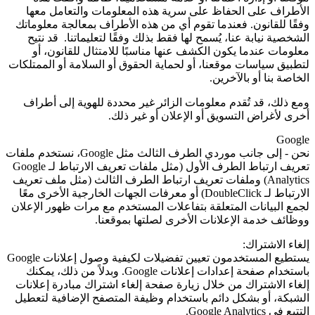
الأطراف على الحفاظ على سرية هذه المعلومات والتعامل معها
وفقًا للقانون. فعندما تقوم أي من هذه الأطراف بمعالجة معلوماتك
الشخصية نيابة عنا، يُسمح لها فقط بذلك وفقًا لتعليماتنا. قد نتيح
معلومات عندما يكون الكشف عنها مناسبًا للامتثال للقانون، أو
لتطبيق سياسات موقعنا، أو لحماية الحقوق أو السلامة أو الممتلكات
الخاصة بنا أو بالآخرين.
ومع ذلك، قد تُقدم معلومات الزائر غير محددة للهوية إلى أطراف
أخرى لأغراض التسويق أو الإعلان أو غير ذلك.
Google
نحن - إلى جانب موردي الطرف الثالث مثل
Google
، نستخدم ملفات
تعريف ارتباط الطرف الأول (مثل ملفات تعريف الارتباط لـ
Google
Analytics
) وملفات تعريف ارتباط الطرف الثالث (مثل ملف تعريف
الارتباط لـ
DoubleClick
) أو معرفات الجهات الخارجية الأخرى معًا
لجمع البيانات المتعلقة بتفاعلات المستخدم مع مرات ظهور الإعلان
ووظائف خدمة الإعلانات الأخرى لصلتها بموقعنا.
إلغاء الاشتراك:
يستطيع المستخدمون تعيين تفضيلات لكيفية وصول إعلانات Google
باستخدام صفحة إعدادات إعلانات
Google
. وبدلاً من ذلك، يمكنك
إلغاء الاشتراك من خلال زيارة صفحة إلغاء اشتراك مبادرة إعلانات
الشبكة، أو بشكل دائم باستخدام وظيفة المتصفح الإضافية لتعطيل
التتبع في
Google Analytics
.