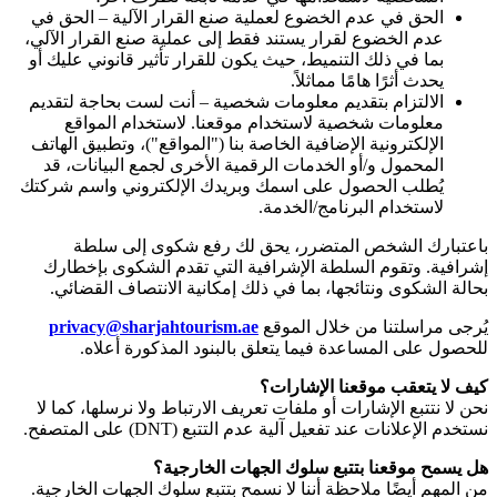
الحق في عدم الخضوع لعملية صنع القرار الآلية – الحق في
عدم الخضوع لقرار يستند فقط إلى عملية صنع القرار الآلي،
بما في ذلك التنميط، حيث يكون للقرار تأثير قانوني عليك أو
يحدث أثرًا هامًا مماثلاً.
الالتزام بتقديم معلومات شخصية – أنت لست بحاجة لتقديم
معلومات شخصية لاستخدام موقعنا. لاستخدام المواقع
الإلكترونية الإضافية الخاصة بنا ("المواقع")، وتطبيق الهاتف
المحمول و/أو الخدمات الرقمية الأخرى لجمع البيانات، قد
يُطلب الحصول على اسمك وبريدك الإلكتروني واسم شركتك
لاستخدام البرنامج/الخدمة.
باعتبارك الشخص المتضرر، يحق لك رفع شكوى إلى سلطة
إشرافية. وتقوم السلطة الإشرافية التي تقدم الشكوى بإخطارك
بحالة الشكوى ونتائجها، بما في ذلك إمكانية الانتصاف القضائي.
يُرجى مراسلتنا من خلال الموقع
privacy@sharjahtourism.ae
للحصول على المساعدة فيما يتعلق بالبنود المذكورة أعلاه.
كيف لا يتعقب موقعنا الإشارات؟
نحن لا نتتبع الإشارات أو ملفات تعريف الارتباط ولا نرسلها، كما لا
نستخدم الإعلانات عند تفعيل آلية عدم التتبع
(DNT)
على المتصفح.
هل يسمح موقعنا بتتبع سلوك الجهات الخارجية؟
من المهم أيضًا ملاحظة أننا لا نسمح بتتبع سلوك الجهات الخارجية.