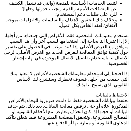
لتنفيذ الخدمات الأساسية للمنصة (والتي قد تشمل الكشف
عن المشكلات الأمنية والفنية وتجنب حدوثها وحلها)؛
للرد على طلبات دعم المستخدم؛
وخلاف ذلك لتحقيق الأهداف والتسليمات والالتزامات بموجب
الاتفاق/العقد الخاص بكل عميل.
نستخدم معلوماتك الشخصية فقط للأغراض التي جمعناها من أجلها،
إلا إذا اعتبرنا أننا بحاجة إلى استخدامها لسبب آخر وأن هذا السبب
متوافق مع الغرض الأصلي. إذا كنت ترغب في الحصول على تفسير
حول كيفية توافق المعالجة للغرض الجديد مع الغرض الأصلي، يُرجى
الاتصال بنا باستخدام تفاصيل الاتصال الموجودة في نهاية إشعار
الخصوصية.
إذا احتجنا إلى استخدام معلوماتك الشخصية لأغراض لا تتعلق بتلك
التي جمعت من أجلها، فسوف نخطرك وسنشرح لك الأساس
القانوني الذي يسمح لنا بذلك.
الاحتفاظ بالبيانات
نحتفظ ببياناتك الشخصية فقط ما دامت ضرورية للوفاء بالأغراض
المذكورة أعلاه أو حتى ترفض معالجة البيانات. بعد ذلك، يتم حذف
البيانات أو حجبها إذا كان الحذف يتعارض مع الأحكام القانونية أو
المصالح المشروعة. وتتحقق المصلحة المشروعة فيما يتعلق بتأكيد
الدعاوى القانونية أو ممارستها أو الدفاع عنها.