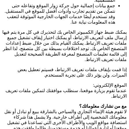
المستقبلية.
جمع بيانات إجمالية حول حركة زوار الموقع وتفاعله حتى
نتمكن من تقديم تجارب وأدوات أفضل للموقع في المستقبل.
وقد نستخدم أيضًا خدمات الجهات الخارجية الموثوقة لتعقب
هذه المعلومات نيابة عنا.
يمكنك ضبط جهاز الكمبيوتر الخاص بك لتحذيرك في كل مرة يتم فيها
إرسال ملف لتعريف الارتباط، أو يمكنك اختيار إيقاف تشغيل جميع
ملفات تعريف الارتباط. يمكنك القيام بذلك من خلال ضبط إعدادات
المتصفح الخاص بك. توجد اختلافات بسيطة بين كل متصفح، لذا انظر
إلى قائمة تعليمات المتصفح لمعرفة الطريقة الصحيحة لتعديل
ملفات تعريف الارتباط.
إذا قمت بإيقاف ملفات تعريف الارتباط، فسيتم تعطيل بعض
الميزات. ولن يؤثر ذلك على تجربة المستخدم.
الموقع الإلكتروني:
عندما تقوم بزيارة موقعنا، سنطلب موافقتك لتمكين ملفات تعريف
الارتباط.
مع من نشارك معلوماتك؟
لا تقوم هيئة الإنماء التجاري والسياحي بالشارقة ببيع أو تبادل أو نقل
معلوماتك الشخصية إلى أطراف خارجية. ولا يشمل هذا شركاء
استضافة مواقع الويب والأطراف الأخرى التي تساعدنا في تشغيل
موقعنا أو إدارة أعمالنا أو خدمة مستخدمينا، طالما وافقت هذه