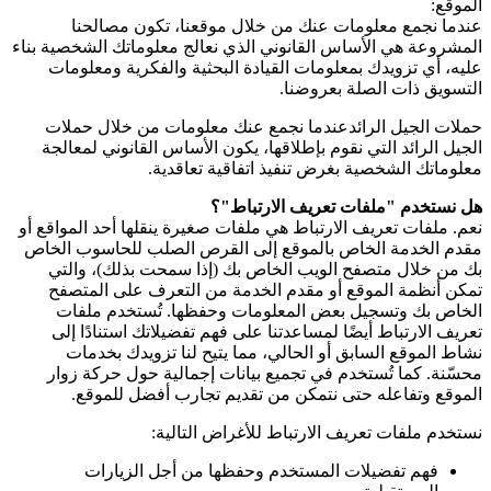
الموقع:
عندما نجمع معلومات عنك من خلال موقعنا، تكون مصالحنا
المشروعة هي الأساس القانوني الذي نعالج معلوماتك الشخصية بناء
عليه، أي تزويدك بمعلومات القيادة البحثية والفكرية ومعلومات
التسويق ذات الصلة بعروضنا.
حملات الجيل الرائدعندما نجمع عنك معلومات من خلال حملات
الجيل الرائد التي نقوم بإطلاقها، يكون الأساس القانوني لمعالجة
معلوماتك الشخصية بغرض تنفيذ اتفاقية تعاقدية.
هل نستخدم "ملفات تعريف الارتباط"؟
نعم. ملفات تعريف الارتباط هي ملفات صغيرة ينقلها أحد المواقع أو
مقدم الخدمة الخاص بالموقع إلى القرص الصلب للحاسوب الخاص
بك من خلال متصفح الويب الخاص بك (إذا سمحت بذلك)، والتي
تمكن أنظمة الموقع أو مقدم الخدمة من التعرف على المتصفح
الخاص بك وتسجيل بعض المعلومات وحفظها. تُستخدم ملفات
تعريف الارتباط أيضًا لمساعدتنا على فهم تفضيلاتك استنادًا إلى
نشاط الموقع السابق أو الحالي، مما يتيح لنا تزويدك بخدمات
محسّنة. كما تُستخدم في تجميع بيانات إجمالية حول حركة زوار
الموقع وتفاعله حتى نتمكن من تقديم تجارب أفضل للموقع.
نستخدم ملفات تعريف الارتباط للأغراض التالية:
فهم تفضيلات المستخدم وحفظها من أجل الزيارات