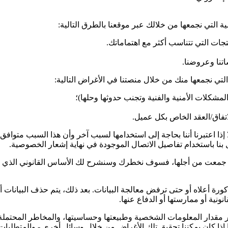
التي نجمعها من خلالك عبر موقعنا بالطرق التالية:
ات التي تتناسب أكثر مع اهتماماتك.
اتنا وعروضنا.
ي نجمعها منك من خلال منصتنا في الأغراض التالية:
شكلات الأمنية والفنية وتجنب حدوثها وحلها)؛
تفاق/العقد الخاص بكل عميل.
إذا اعتبرنا أننا بحاجة إلى استخدامها لسبب آخر وأن هذا السبب متو
 بنا باستخدام تفاصيل الاتصال الموجودة في نهاية إشعار الخصوصية.
لتي جمعت من أجلها، فسوف نخطرك وسنشرح لك الأساس القانوني الذي ي
ة أعلاه أو حتى ترفض معالجة البيانات. بعد ذلك، يتم حذف البيانات أو 
نية أو ممارستها أو الدفاع عنها.
ار مقدار المعلومات الشخصية وطبيعتها وحساسيتها، والمخاطر المحتملة
ذا كان يمكننا تحقيق تلك الأغراض من خلال وسائل أخرى - والمتطلبات ا