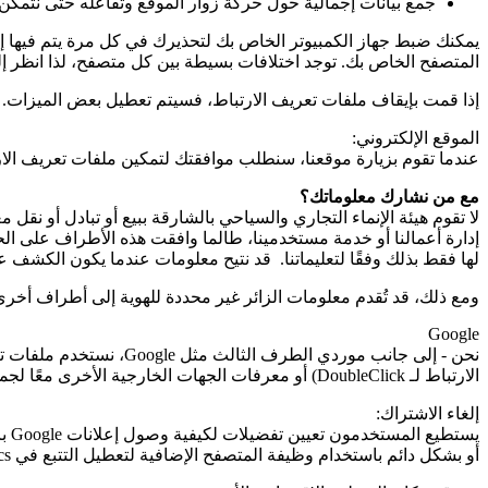
جمع بيانات إجمالية حول حركة زوار الموقع وتفاعله حتى نتمكن
يمكنك ضبط جهاز الكمبيوتر الخاص بك لتحذيرك في كل مرة يتم فيها إر
المتصفح الخاص بك. توجد اختلافات بسيطة بين كل متصفح، لذا انظر إل
إذا قمت بإيقاف ملفات تعريف الارتباط، فسيتم تعطيل بعض الميزات. 
الموقع الإلكتروني:
عندما تقوم بزيارة موقعنا، سنطلب موافقتك لتمكين ملفات تعريف الار
مع من نشارك معلوماتك؟
لا تقوم هيئة الإنماء التجاري والسياحي بالشارقة ببيع أو تبادل أو 
إدارة أعمالنا أو خدمة مستخدمينا، طالما وافقت هذه الأطراف على الح
لها فقط بذلك وفقًا لتعليماتنا. قد نتيح معلومات عندما يكون الكشف عنه
ومع ذلك، قد تُقدم معلومات الزائر غير محددة للهوية إلى أطراف أخرى 
Google
نحن - إلى جانب موردي الطرف الثالث مثل
Google
، نستخدم ملفات ت
الارتباط لـ
DoubleClick
) أو معرفات الجهات الخارجية الأخرى معًا لجم
إلغاء الاشتراك:
يستطيع المستخدمون تعيين تفضيلات لكيفية وصول إعلانات Google باستخدام صفحة إعدادات إعلانات
أو بشكل دائم باستخدام وظيفة المتصفح الإضافية لتعطيل التتبع في
cs