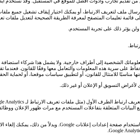
 من تقديم تجارب وأدوات أفضل للموقع في المستقبل. وقد نستخدم أيضًا
سال ملف لتعريف الارتباط، أو يمكنك اختيار إيقاف تشغيل جميع ملفات
ى قائمة تعليمات المتصفح لمعرفة الطريقة الصحيحة لتعديل ملفات تعر
ولن يؤثر ذلك على تجربة المستخدم.
تباط.
نقل معلوماتك الشخصية إلى أطراف خارجية. ولا يشمل هذا شركاء استضافة
فاظ على سرية هذه المعلومات والتعامل معها وفقًا للقانون. فعندما تق
ا مناسبًا للامتثال للقانون، أو لتطبيق سياسات موقعنا، أو لحماية الحقو
لأغراض التسويق أو الإعلان أو غير ذلك.
عريف ارتباط الطرف الأول (مثل ملفات تعريف الارتباط لـ
le Analytics
ع البيانات المتعلقة بتفاعلات المستخدم مع مرات ظهور الإعلان ووظائف
Google
. وبدلاً من ذلك، يمكنك إلغاء 
.
Google Analyti