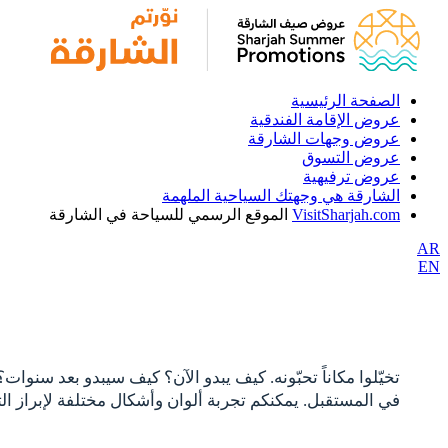
الصفحة الرئيسية
عروض الإقامة الفندقية
عروض وجهات الشارقة
عروض التسوق
عروض ترفيهية
الشارقة هي وجهتك السياحية الملهمة
VisitSharjah.com
الموقع الرسمي للسياحة في الشارقة
AR
EN
تخيّلوا مكاناً تحبّونه. كيف يبدو الآن؟ كيف سيبدو بعد سنوات
في المستقبل. يمكنكم تجربة ألوان وأشكال مختلفة لإبراز الت