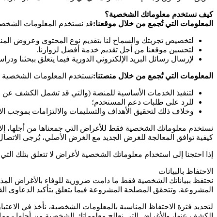
كيف نستخدم معلوماتك الشخصية؟
المعلومات التي تُجمع من خلال موقعنا:
قد نستخدم المعلومات الشخصية 
لتخصيص تجربتك والسماح لنا بتقديم نوع المحتوى وعروض المنتج
لتحسين موقعنا من أجل تقديم خدمة أفضل لزوارنا.
لإرسال رسائل البريد الإلكتروني الدورية فيما يتعلق ببحثنا ودراس
المعلومات التي تُجمع من خلال منصتنا:
نستخدم المعلومات الشخصية الت
لتنفيذ الخدمات الأساسية للمنصة (والتي قد تشمل الكشف عن الم
للرد على طلبات دعم المستخدم؛
وخلاف ذلك لتحقيق الأهداف والتسليمات والالتزامات بموجب الا
نستخدم معلوماتك الشخصية فقط للأغراض التي جمعناها من أجلها، إلا 
كيفية توافق المعالجة للغرض الجديد مع الغرض الأصلي، يُرجى الاتصال
إذا احتجنا إلى استخدام معلوماتك الشخصية لأغراض لا تتعلق بتلك ا
الاحتفاظ بالبيانات
نحتفظ ببياناتك الشخصية فقط ما دامت ضرورية للوفاء بالأغراض المذكور
المشروعة. وتتحقق المصلحة المشروعة فيما يتعلق بتأكيد الدعاوى القانو
لتحديد فترة الاحتفاظ المناسبة بالمعلومات الشخصية، نأخذ في الاعتب
الكشف عنها، والأغراض التي نعالج معلوماتك الشخصية من أجلها - وما إ