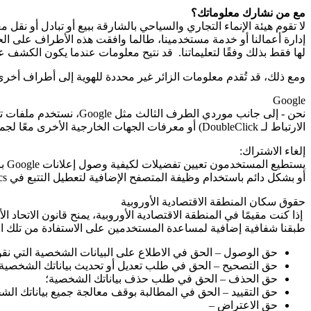
مع من نشارك معلوماتك؟
لا تقوم هيئة الإنماء التجاري والسياحي بالشارقة ببيع أو تبادل أو 
إدارة أعمالنا أو خدمة مستخدمينا، طالما وافقت هذه الأطراف على الح
لها فقط بذلك وفقًا لتعليماتنا. قد نتيح معلومات عندما يكون الكشف عنه
ومع ذلك، قد تُقدم معلومات الزائر غير محددة للهوية إلى أطراف أخرى 
Google
نحن - إلى جانب موردي الطرف الثالث مثل
Google
، نستخدم ملفات ت
الارتباط لـ
DoubleClick
) أو معرفات الجهات الخارجية الأخرى معًا لجم
إلغاء الاشتراك:
يستطيع المستخدمون تعيين تفضيلات لكيفية وصول إعلانات Google باستخدام صفحة إعدادات إعلانات
أو بشكل دائم باستخدام وظيفة المتصفح الإضافية لتعطيل التتبع في
cs
حقوق سكان المنطقة الاقتصادية الأوروبية
إذا كنت مقيمًا في المنطقة الاقتصادية الأوروبية، يمنح قانون الاتحاد ال
طبقنا شفافية إضافية لمساعدة المستخدمين على الاستفادة من تلك الحق
حق الوصول – الحق في الاطلاع على البيانات الشخصية التي نقو
حق التصحيح – الحق في طلب تعديل أو تحديث بياناتك الشخصية ع
حق الحذف – الحق في طلب حذف بياناتك الشخصية؛
حق التقييد – الحق في المطالبة بوقف معالجة جميع بياناتك ال
حق الاعتراض –