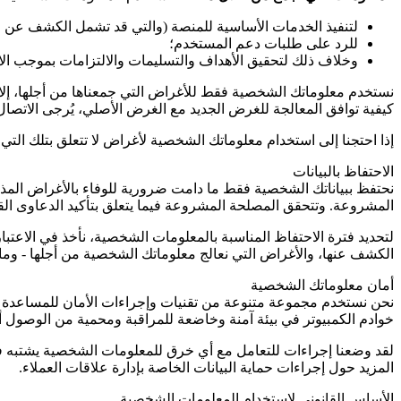
لتنفيذ الخدمات الأساسية للمنصة (والتي قد تشمل الكشف عن الم
للرد على طلبات دعم المستخدم؛
وخلاف ذلك لتحقيق الأهداف والتسليمات والالتزامات بموجب الا
نستخدم معلوماتك الشخصية فقط للأغراض التي جمعناها من أجلها، إلا 
كيفية توافق المعالجة للغرض الجديد مع الغرض الأصلي، يُرجى الاتصال
إذا احتجنا إلى استخدام معلوماتك الشخصية لأغراض لا تتعلق بتلك ا
الاحتفاظ بالبيانات
نحتفظ ببياناتك الشخصية فقط ما دامت ضرورية للوفاء بالأغراض المذكور
المشروعة. وتتحقق المصلحة المشروعة فيما يتعلق بتأكيد الدعاوى القانو
لتحديد فترة الاحتفاظ المناسبة بالمعلومات الشخصية، نأخذ في الاعتب
الكشف عنها، والأغراض التي نعالج معلوماتك الشخصية من أجلها - وما إ
أمان معلوماتك الشخصية
نحن نستخدم مجموعة متنوعة من تقنيات وإجراءات الأمان للمساعدة ف
خوادم الكمبيوتر في بيئة آمنة وخاضعة للمراقبة ومحمية من الوصول أو 
لقد وضعنا إجراءات للتعامل مع أي خرق للمعلومات الشخصية يشتبه في 
المزيد حول إجراءات حماية البيانات الخاصة بإدارة علاقات العملاء.
الأساس القانوني لاستخدام المعلومات الشخصية