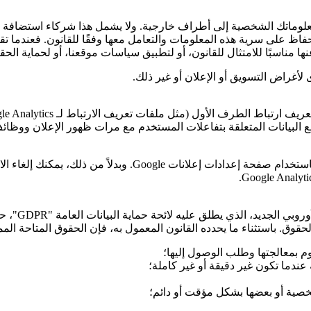
نقل معلوماتك الشخصية إلى أطراف خارجية. ولا يشمل هذا شركاء استضافة
فاظ على سرية هذه المعلومات والتعامل معها وفقًا للقانون. فعندما تق
ا مناسبًا للامتثال للقانون، أو لتطبيق سياسات موقعنا، أو لحماية الحقو
لأغراض التسويق أو الإعلان أو غير ذلك.
عريف ارتباط الطرف الأول (مثل ملفات تعريف الارتباط لـ
le Analytics
ع البيانات المتعلقة بتفاعلات المستخدم مع مرات ظهور الإعلان ووظائف
Google
. وبدلاً من ذلك، يمكنك إلغاء 
.
Google Analyti
أوروبي الجديد، الذي يطلق عليه لائحة حماية البيانات العامة
"GDPR"
، ح
وق. باستثناء ما يحدده القانون المعمول به، فإن الحقوق المتاحة الممن
م بمعالجتها وطلب الوصول إليها؛
ندما تكون غير دقيقة أو غير كاملة؛
شخصية أو بعضها بشكل مؤقت أو دائم؛