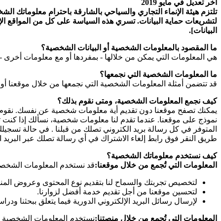
آخر تعديل في مايو 2019
تلتزم هيئة الإنماء التجاري والسياحي بالشارقة باحترام معلوماتك الشخص
لتشريعات حماية البيانات. تسري هذه السياسة على كل من المواقع الإلك
البيانات].
ما المقصود بالمعلومات الشخصية أو البيانات الشخصية؟
هي المعلومات التي يمكن من خلالها - بمفردها أو مع معلومات أخرى - 
ما المعلومات الشخصية التي نجمعها؟
قد تتضمن أمثلة المعلومات الشخصية التي نجمعها من خلال موقعنا أو
كيف نجمع المعلومات الشخصية، ومتى نقوم بذلك؟
يمكنك تصفح موقعنا دون تقديم أية معلومات شخصية عن نفسك. نقوم بج
نموذج على موقعنا. عندما تقدم لنا معلومات شخصية، نسألك إذا كنت ترغ
طريق النقر فوق رابط إلغاء الاشتراك في أي رسالة تصلك عبر البريد ال
كيف نستخدم معلوماتك الشخصية؟
المعلومات التي تُجمع من خلال موقعنا:
قد نستخدم المعلومات الشخصية 
لتخصيص تجربتك والسماح لنا بتقديم نوع المحتوى وعروض المنتج
لتحسين موقعنا من أجل تقديم خدمة أفضل لزوارنا.
لإرسال رسائل البريد الإلكتروني الدورية فيما يتعلق ببحثنا ودراس
المعلومات التي تُجمع من خلال منصتنا:
نستخدم المعلومات الشخصية الت