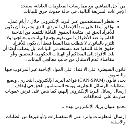
من أجل التماشي مع ممارسات المعلومات العادلة، سنتخذ
الإجراءات السريعة التالية، في حالة حدوث خرق للبيانات:
نخطر المستخدمين عبر البريد الإلكتروني خلال 7 أيام عمل.
نوافق أيضًا على مبدأ الإنصاف الفردي، الذي يشترط أن يكون
للأفراد الحق في متابعة الحقوق القابلة للتنفيذ من الناحية
القانونية ضد الأطراف التي تقوم بجمع البيانات ومعالجتها ولا
تلتزم بالقانون. لا يتطلب هذا المبدأ فقط أن يكون للأفراد
حقوق قابلة للتنفيذ ضد مستخدمي البيانات، بل يتطلب أيضًا أن
يلجأ الأفراد إلى المحاكم أو الهيئات الحكومية للتحقيق و/أو
مقاضاة عدم الامتثال من جانب معالجي البيانات.
قانون السيطرة على الاعتداء على المواد الإباحية غير المرغوب فيها
والتسويق
يحدد قانون
(CAN-SPAM)
قواعد البريد الإلكتروني التجاري، ويضع
متطلبات الرسائل التجارية، ويمنح المستلمين الحق في إيقاف
إرسال رسائل البريد الإلكتروني إليهم، كما ينص على فرض عقوبات
صارمة على المخالفات.
نجمع عنوان بريك الإلكتروني بهدف:
إرسال المعلومات والرد على الاستفسارات و/أو غيرها من الطلبات
والأسئلة.