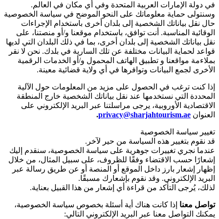
في دولة الإمارات العربية المتحدة وفي أي مكان في العالم.
وسنتولى حماية معلوماتك على النحو الموضح في سياسة الخصوصية
حال نقل بياناتك الشخصية إلى بلدان أخرى باستخدام الإجراءات
الوقائية المناسبة. أنت توافق، باستخدام موقعنا و/أو منصتنا، على
نقل بياناتك الشخصية إلى بلدان أخرى، بما في ذلك البلدان التي لديها
قواعد لحماية البيانات مختلفة عن تلك السارية في بلدك. نحن لا نقر
بملاءمة مواقعنا و تطبيق الهاتف المحمول و/أو الخدمات الرقمية
الأخرى لجمع البيانات وتوافرها في أي ولاية قضائية معينة.
إذا كنت ترغب في الحصول على مزيد من المعلومات حول الآلية
المحددة التي نستخدمها عند نقل بياناتك الشخصية خارج المنطقة
الاقتصادية الأوروبية، يرجى مراسلتنا عبر البريد الإلكتروني على
العنوان
privacy@sharjahtourism.ae
.
تغيير سياسة الخصوصية
قد نقوم بتغيير هذه السياسة من حير لآخر.
عندما نجري تغييرات جوهرية على سياسة الخصوصية، سنقدم إليك
إشعارًا حسب الاقتضاء وفقًا للظروف، على سبيل المثال، من خلال
إظهار إشعار بارز داخل الموقع أو المنصة أو عن طريق رسالة عبر
البريد الإلكتروني. وقد نقوم بإشعارك مسبقًا.
لذلك، يُرجى التأكد من قراءة أي إشعار من هذا القبيل بعناية.
تواصل معنا
إذا كانت هناك أية أسئلة بخصوص سياسة الخصوصية،
يمكنك التواصل معنا عبر البريد الإلكتروني التالي: