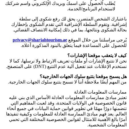
يُطلب الحصول على اسمك وبريدك الإلكتروني واسم شركتك
لاستخدام البرنامج/الخدمة.
باعتبارك الشخص المتضرر، يحق لك رفع شكوى إلى سلطة
إشرافية. وتقوم السلطة الإشرافية التي تقدم الشكوى بإخطارك
بحالة الشكوى ونتائجها، بما في ذلك إمكانية الانتصاف القضائي.
يُرجى مراسلتنا من خلال الموقع
privacy@sharjahtourism.ae
للحصول على المساعدة فيما يتعلق بالبنود المذكورة أعلاه.
كيف لا يتعقب موقعنا الإشارات؟
نحن لا نتتبع الإشارات أو ملفات تعريف الارتباط ولا نرسلها، كما لا
نستخدم الإعلانات عند تفعيل آلية عدم التتبع
(DNT)
على المتصفح.
هل يسمح موقعنا بتتبع سلوك الجهات الخارجية؟
من المهم أيضًا ملاحظة أننا لا نسمح بتتبع سلوك الجهات الخارجية.
ممارسات المعلومات العادلة
تعتبر مبادئ ممارسات المعلومات العادلة الأساس الذي بني عليه
قانون الخصوصية في الولايات المتحدة، وقد لعبت المفاهيم التي
تتضمنها دورًا مهمًا في تطوير قوانين حماية البيانات في جميع أنحاء
العالم. يعد فهم مبادئ الممارسة العادلة للمعلومات وكيفية تنفيذها
أمرًا بالغ الأهمية للامتثال لقوانين الخصوصية المختلفة التي تحمي
المعلومات الشخصية.