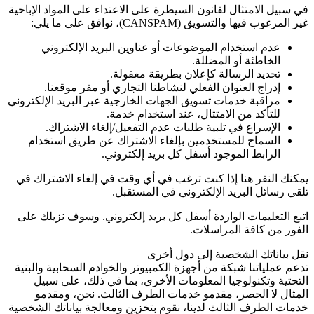
في سبيل الامتثال لقانون السيطرة على الاعتداء على المواد الإباحية
غير المرغوب فيها والتسويق
(CANSPAM)
، نوافق على ما يلي:
عدم استخدام الموضوعات أو عناوين البريد الإلكتروني
الخاطئة أو المضللة.
تحديد الرسالة كإعلان بطريقة معقولة.
إدراج العنوان الفعلي لنشاطنا التجاري أو مقر موقعنا.
مراقبة خدمات تسويق الجهات الخارجية عبر البريد الإلكتروني
للتأكد من الامتثال، عند استخدام خدمة.
الإسراع في تلبية طلبات عدم التفعيل/إلغاء الاشتراك.
السماح للمستخدمين بإلغاء الاشتراك عن طريق استخدام
الرابط الموجود أسفل كل بريد إلكتروني.
يمكنك النقر هنا إذا كنت ترغب في أي وقت في إلغاء الاشتراك في
تلقي رسائل البريد الإلكتروني في المستقبل.
اتبع التعليمات الواردة أسفل كل بريد إلكتروني. وسوف نزيلك على
الفور من كافة المراسلات.
نقل بياناتك الشخصية إلى دول أخرى
تدعم عملياتنا شبكة من أجهزة الكمبيوتر والخوادم السحابية والبنية
التحتية وتكنولوجيا المعلومات الأخرى، بما في ذلك، على سبيل
المثال لا الحصر، مقدمو خدمات الطرف الثالث. نحن، ومقدمو
خدمات الطرف الثالث لدينا، نقوم بتخزين ومعالجة بياناتك الشخصية