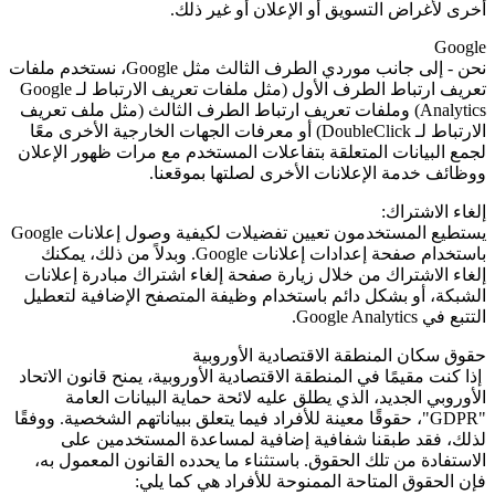
أخرى لأغراض التسويق أو الإعلان أو غير ذلك.
Google
نحن - إلى جانب موردي الطرف الثالث مثل
Google
، نستخدم ملفات
تعريف ارتباط الطرف الأول (مثل ملفات تعريف الارتباط لـ
Google
Analytics
) وملفات تعريف ارتباط الطرف الثالث (مثل ملف تعريف
الارتباط لـ
DoubleClick
) أو معرفات الجهات الخارجية الأخرى معًا
لجمع البيانات المتعلقة بتفاعلات المستخدم مع مرات ظهور الإعلان
ووظائف خدمة الإعلانات الأخرى لصلتها بموقعنا.
إلغاء الاشتراك:
يستطيع المستخدمون تعيين تفضيلات لكيفية وصول إعلانات Google
باستخدام صفحة إعدادات إعلانات
Google
. وبدلاً من ذلك، يمكنك
إلغاء الاشتراك من خلال زيارة صفحة إلغاء اشتراك مبادرة إعلانات
الشبكة، أو بشكل دائم باستخدام وظيفة المتصفح الإضافية لتعطيل
التتبع في
Google Analytics
.
حقوق سكان المنطقة الاقتصادية الأوروبية
إذا كنت مقيمًا في المنطقة الاقتصادية الأوروبية، يمنح قانون الاتحاد
الأوروبي الجديد، الذي يطلق عليه لائحة حماية البيانات العامة
"GDPR"
، حقوقًا معينة للأفراد فيما يتعلق ببياناتهم الشخصية. ووفقًا
لذلك، فقد طبقنا شفافية إضافية لمساعدة المستخدمين على
الاستفادة من تلك الحقوق. باستثناء ما يحدده القانون المعمول به،
فإن الحقوق المتاحة الممنوحة للأفراد هي كما يلي: