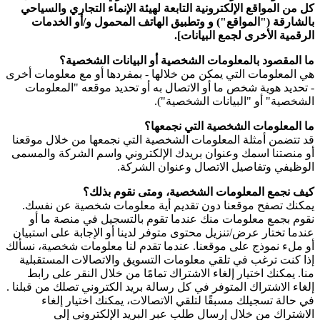
كل من المواقع الإلكترونية التابعة لهيئة الإنماء التجاري والسياحي
بالشارقة ("المواقع") و وتطبيق الهاتف المحمول و/أو الخدمات
الرقمية الأخرى لجمع البيانات].
ما المقصود بالمعلومات الشخصية أو البيانات الشخصية؟
هي المعلومات التي يمكن من خلالها - بمفردها أو مع معلومات أخرى
- تحديد هوية شخص ما أو الاتصال به أو تحديد موقعه "المعلومات
الشخصية" أو "البيانات الشخصية").
ما المعلومات الشخصية التي نجمعها؟
قد تتضمن أمثلة المعلومات الشخصية التي نجمعها من خلال موقعنا
أو منصتنا اسمك وعنوان بريدك الإلكتروني واسم الشركة والمسمى
الوظيفي وتفاصيل الاتصال وعنوان الشركة.
كيف نجمع المعلومات الشخصية، ومتى نقوم بذلك؟
يمكنك تصفح موقعنا دون تقديم أية معلومات شخصية عن نفسك.
نقوم بجمع معلومات منك عندما تقوم بالتسجيل في منصة ما أو
عندما تختار عرض/تنزيل محتوى متوفر لدينا أو الإجابة على استبيان
أو ملء نموذج على موقعنا. عندما تقدم لنا معلومات شخصية، نسألك
إذا كنت ترغب في تلقي معلومات التسويق والاتصالات المستقبلية
منا. يمكنك اختيار إلغاء الاشتراك تمامًا من خلال النقر على رابط
إلغاء الاشتراك المتوفر في كل رسالة بريد الكتروني تصلك من قبلنا .
في حالة تسجيلك مسبقًا لتلقي الاتصالات، يمكنك اختيار إلغاء
الاشتراك من خلال إرسال طلب عبر البريد الإلكتروني إلى