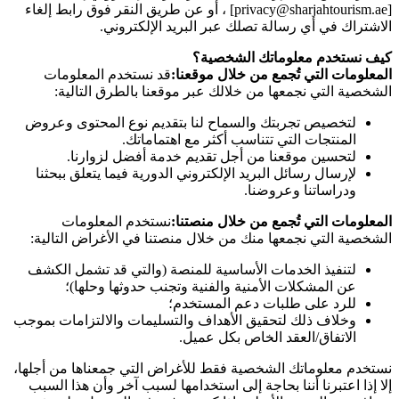
[privacy@sharjahtourism.ae] ، أو عن طريق النقر فوق رابط إلغاء
الاشتراك في أي رسالة تصلك عبر البريد الإلكتروني.
كيف نستخدم معلوماتك الشخصية؟
المعلومات التي تُجمع من خلال موقعنا:
قد نستخدم المعلومات
الشخصية التي نجمعها من خلالك عبر موقعنا بالطرق التالية:
لتخصيص تجربتك والسماح لنا بتقديم نوع المحتوى وعروض
المنتجات التي تتناسب أكثر مع اهتماماتك.
لتحسين موقعنا من أجل تقديم خدمة أفضل لزوارنا.
لإرسال رسائل البريد الإلكتروني الدورية فيما يتعلق ببحثنا
ودراساتنا وعروضنا.
المعلومات التي تُجمع من خلال منصتنا:
نستخدم المعلومات
الشخصية التي نجمعها منك من خلال منصتنا في الأغراض التالية:
لتنفيذ الخدمات الأساسية للمنصة (والتي قد تشمل الكشف
عن المشكلات الأمنية والفنية وتجنب حدوثها وحلها)؛
للرد على طلبات دعم المستخدم؛
وخلاف ذلك لتحقيق الأهداف والتسليمات والالتزامات بموجب
الاتفاق/العقد الخاص بكل عميل.
نستخدم معلوماتك الشخصية فقط للأغراض التي جمعناها من أجلها،
إلا إذا اعتبرنا أننا بحاجة إلى استخدامها لسبب آخر وأن هذا السبب