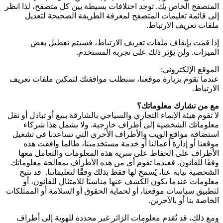
المتصفح الخاص بك. توجد اختلافات بسيطة بين كل متصفح، لذا انظر
إلى قائمة تعليمات المتصفح لمعرفة الطريقة الصحيحة لتعديل
ملفات تعريف الارتباط.
إذا قمت بإيقاف ملفات تعريف الارتباط، فسيتم تعطيل بعض
الميزات. ولن يؤثر ذلك على تجربة المستخدم.
الموقع الإلكتروني:
عندما تقوم بزيارة موقعنا، سنطلب موافقتك لتمكين ملفات تعريف
الارتباط.
مع من نشارك معلوماتك؟
لا تقوم هيئة الإنماء التجاري والسياحي بالشارقة ببيع أو تبادل أو نقل
معلوماتك الشخصية إلى أطراف خارجية. ولا يشمل هذا شركاء
استضافة مواقع الويب والأطراف الأخرى التي تساعدنا في تشغيل
موقعنا أو إدارة أعمالنا أو خدمة مستخدمينا، طالما وافقت هذه
الأطراف على الحفاظ على سرية هذه المعلومات والتعامل معها
وفقًا للقانون. فعندما تقوم أي من هذه الأطراف بمعالجة معلوماتك
الشخصية نيابة عنا، يُسمح لها فقط بذلك وفقًا لتعليماتنا. قد نتيح
معلومات عندما يكون الكشف عنها مناسبًا للامتثال للقانون، أو
لتطبيق سياسات موقعنا، أو لحماية الحقوق أو السلامة أو الممتلكات
الخاصة بنا أو بالآخرين.
ومع ذلك، قد تُقدم معلومات الزائر غير محددة للهوية إلى أطراف