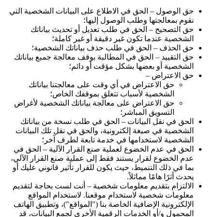
حق الوصول – الحق في الاطلاع على البيانات الشخصية التي
نقوم بمعالجتها وطلب الوصول إليها؛
حق التصحيح – الحق في طلب تعديل أو تحديث بياناتك
الشخصية عندما تكون غير دقيقة أو غير كاملة؛
حق الحذف – الحق في طلب حذف بياناتك الشخصية؛
حق التقييد – الحق في المطالبة بوقف معالجة جميع بياناتك
الشخصية أو بعضها بشكل مؤقت أو دائم؛
حق الاعتراض –
حق الاعتراض في أي وقت على معالجتنا بياناتك
الشخصية لأسباب تتعلق بموقفك الخاص؛
حق الاعتراض على معالجة بياناتك الشخصية لأغراض
التسويق المباشر؛
الحق في نقل البيانات – الحق في طلب نسخة من بياناتك
الشخصية في صيغة إلكترونية، والحق في نقل تلك البيانات
الشخصية لاستخدامها في خدمة تابعة لطرف آخر؛
الحق في عدم الخضوع لعملية صنع القرار الآلية – الحق في
عدم الخضوع لقرار يستند فقط إلى عملية صنع القرار الآلي،
بما في ذلك التنميط، حيث يكون للقرار تأثير قانوني عليك أو
يحدث أثرًا هامًا مماثلاً.
الالتزام بتقديم معلومات شخصية – أنت لست بحاجة لتقديم
معلومات شخصية لاستخدام موقعنا. لاستخدام المواقع
الإلكترونية الإضافية الخاصة بنا ("المواقع")، وتطبيق الهاتف
المحمول و/أو الخدمات الرقمية الأخرى لجمع البيانات، قد