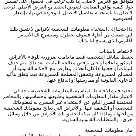
متوافق مع الغرض الأصلي. إذا كنت ترغب في الحصول على تفسير
حول كيفية توافق المعالجة للغرض الجديد مع الغرض الأصلي، يُرجى
الاتصال بنا باستخدام تفاصيل الاتصال الموجودة في نهاية إشعار
الخصوصية.
إذا احتجنا إلى استخدام معلوماتك الشخصية لأغراض لا تتعلق بتلك
التي جمعت من أجلها، فسوف نخطرك وسنشرح لك الأساس
القانوني الذي يسمح لنا بذلك.
الاحتفاظ بالبيانات
نحتفظ ببياناتك الشخصية فقط ما دامت ضرورية للوفاء بالأغراض
المذكورة أعلاه أو حتى ترفض معالجة البيانات. بعد ذلك، يتم حذف
البيانات أو حجبها إذا كان الحذف يتعارض مع الأحكام القانونية أو
المصالح المشروعة. وتتحقق المصلحة المشروعة فيما يتعلق بتأكيد
الدعاوى القانونية أو ممارستها أو الدفاع عنها.
لتحديد فترة الاحتفاظ المناسبة بالمعلومات الشخصية، نأخذ في
الاعتبار مقدار المعلومات الشخصية وطبيعتها وحساسيتها، والمخاطر
المحتملة للضرر الناتج عن الاستخدام غير المصرح به لمعلوماتك
الشخصية أو الكشف عنها، والأغراض التي نعالج معلوماتك الشخصية
من أجلها - وما إذا كان يمكننا تحقيق تلك الأغراض من خلال وسائل
أخرى - والمتطلبات القانونية السارية.
أمان معلوماتك الشخصية
نحن نستخدم مجموعة متنوعة من تقنيات وإجراءات الأمان