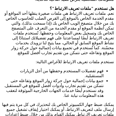
هل نستخدم "ملفات تعريف الارتباط"؟
نعم. ملفات تعريف الارتباط هي ملفات صغيرة ينقلها أحد المواقع أو
مقدم الخدمة الخاص بالموقع إلى القرص الصلب للحاسوب الخاص
بك من خلال متصفح الويب الخاص بك (إذا سمحت بذلك)، والتي
تمكن أنظمة الموقع أو مقدم الخدمة من التعرف على المتصفح
الخاص بك وتسجيل بعض المعلومات وحفظها. تُستخدم ملفات
تعريف الارتباط أيضًا لمساعدتنا على فهم تفضيلاتك استنادًا إلى
نشاط الموقع السابق أو الحالي، مما يتيح لنا تزويدك بخدمات
محسّنة. كما تُستخدم في تجميع بيانات إجمالية حول حركة زوار
الموقع وتفاعله حتى نتمكن من تقديم تجارب أفضل للموقع.
نستخدم ملفات تعريف الارتباط للأغراض التالية:
فهم تفضيلات المستخدم وحفظها من أجل الزيارات
المستقبلية.
جمع بيانات إجمالية حول حركة زوار الموقع وتفاعله حتى
نتمكن من تقديم تجارب وأدوات أفضل للموقع في المستقبل.
وقد نستخدم أيضًا خدمات الجهات الخارجية الموثوقة لتعقب
هذه المعلومات نيابة عنا.
يمكنك ضبط جهاز الكمبيوتر الخاص بك لتحذيرك في كل مرة يتم فيها
إرسال ملف لتعريف الارتباط، أو يمكنك اختيار إيقاف تشغيل جميع
ملفات تعريف الارتباط. يمكنك القيام بذلك من خلال ضبط إعدادات