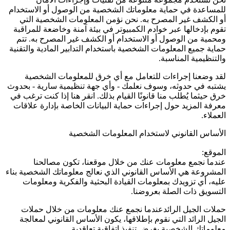
للمساعدة في حماية معلوماتك الشخصية من الوصول أو الاستخدام
أو الكشف غير المصرح به. نحن نؤمن المعلومات الشخصية التي
تقوم بإدخالها عبر خوادم الكمبيوتر في بيئة آمنة وخاضعة للمراقبة
ومحمية من الوصول أو الاستخدام أو الكشف غير المصرح به. تتم
حماية جميع المعلومات الشخصية باستخدام التدابير المادية والتقنية
والتنظيمية المناسبة.
لقد وضعنا إجراءات للتعامل مع أي خرق للمعلومات الشخصية
يشتبه في حدوثه، وسوف نعلمك - وأي جهة تنظيمية سارية - بحدوث
خرق حيثما يُطلب منا قانونًا القيام بذلك. انقر هنا إذا كنت ترغب في
معرفة المزيد حول إجراءات حماية البيانات الخاصة بإدارة علاقات
العملاء.
الأساس القانوني لاستخدام المعلومات الشخصية
الموقع:
عندما نجمع معلومات عنك من خلال موقعنا، تكون مصالحنا
المشروعة هي الأساس القانوني الذي نعالج معلوماتك الشخصية بناء
عليه، أي تزويدك بمعلومات القيادة البحثية والفكرية ومعلومات
التسويق ذات الصلة بعروضنا.
حملات الجيل الرائدعندما نجمع عنك معلومات من خلال حملات
الجيل الرائد التي نقوم بإطلاقها، يكون الأساس القانوني لمعالجة
معلوماتك الشخصية بغرض تنفيذ اتفاقية تعاقدية.