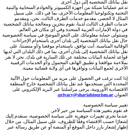
نقل بياناتك الشخصية إلى دول أخرى
تدعم عملياتنا شبكة من أجهزة الكمبيوتر والخوادم السحابية والبنية
التحتية وتكنولوجيا المعلومات الأخرى، بما في ذلك، على سبيل
المثال لا الحصر، مقدمو خدمات الطرف الثالث. نحن، ومقدمو
خدمات الطرف الثالث لدينا، نقوم بتخزين ومعالجة بياناتك الشخصية
في دولة الإمارات العربية المتحدة وفي أي مكان في العالم.
وسنتولى حماية معلوماتك على النحو الموضح في سياسة الخصوصية
حال نقل بياناتك الشخصية إلى بلدان أخرى باستخدام الإجراءات
الوقائية المناسبة. أنت توافق، باستخدام موقعنا و/أو منصتنا، على
نقل بياناتك الشخصية إلى بلدان أخرى، بما في ذلك البلدان التي لديها
قواعد لحماية البيانات مختلفة عن تلك السارية في بلدك. نحن لا نقر
بملاءمة مواقعنا و تطبيق الهاتف المحمول و/أو الخدمات الرقمية
الأخرى لجمع البيانات وتوافرها في أي ولاية قضائية معينة.
إذا كنت ترغب في الحصول على مزيد من المعلومات حول الآلية
المحددة التي نستخدمها عند نقل بياناتك الشخصية خارج المنطقة
الاقتصادية الأوروبية، يرجى مراسلتنا عبر البريد الإلكتروني على
العنوان
privacy@sharjahtourism.ae
.
تغيير سياسة الخصوصية
قد نقوم بتغيير هذه السياسة من حير لآخر.
عندما نجري تغييرات جوهرية على سياسة الخصوصية، سنقدم إليك
إشعارًا حسب الاقتضاء وفقًا للظروف، على سبيل المثال، من خلال
إظهار إشعار بارز داخل الموقع أو المنصة أو عن طريق رسالة عبر