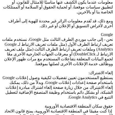
معلومات عندما يكون الكشف عنها مناسبًا للامتثال للقانون، أو
لتطبيق سياسات موقعنا، أو لحماية الحقوق أو السلامة أو الممتلكات
الخاصة بنا أو بالآخرين.
ومع ذلك، قد تُقدم معلومات الزائر غير محددة للهوية إلى أطراف
أخرى لأغراض التسويق أو الإعلان أو غير ذلك.
Google
نحن - إلى جانب موردي الطرف الثالث مثل
Google
، نستخدم ملفات
تعريف ارتباط الطرف الأول (مثل ملفات تعريف الارتباط لـ
Google
Analytics
) وملفات تعريف ارتباط الطرف الثالث (مثل ملف تعريف
الارتباط لـ
DoubleClick
) أو معرفات الجهات الخارجية الأخرى معًا
لجمع البيانات المتعلقة بتفاعلات المستخدم مع مرات ظهور الإعلان
ووظائف خدمة الإعلانات الأخرى لصلتها بموقعنا.
إلغاء الاشتراك:
يستطيع المستخدمون تعيين تفضيلات لكيفية وصول إعلانات Google
باستخدام صفحة إعدادات إعلانات
Google
. وبدلاً من ذلك، يمكنك
إلغاء الاشتراك من خلال زيارة صفحة إلغاء اشتراك مبادرة إعلانات
الشبكة، أو بشكل دائم باستخدام وظيفة المتصفح الإضافية لتعطيل
التتبع في
Google Analytics
.
حقوق سكان المنطقة الاقتصادية الأوروبية
إذا كنت مقيمًا في المنطقة الاقتصادية الأوروبية، يمنح قانون الاتحاد