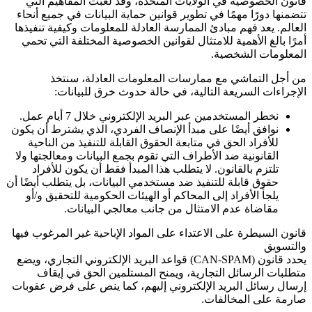
قانون الخصوصية في الولايات المتحدة، وقد لعبت المفاهيم التي
تتضمنها دورًا مهمًا في تطوير قوانين حماية البيانات في جميع أنحاء
العالم. يعد فهم مبادئ الممارسة العادلة للمعلومات وكيفية تنفيذها
أمرًا بالغ الأهمية للامتثال لقوانين الخصوصية المختلفة التي تحمي
المعلومات الشخصية.
من أجل التماشي مع ممارسات المعلومات العادلة، سنتخذ
الإجراءات السريعة التالية، في حالة حدوث خرق للبيانات:
نخطر المستخدمين عبر البريد الإلكتروني خلال 7 أيام عمل.
نوافق أيضًا على مبدأ الإنصاف الفردي، الذي يشترط أن يكون
للأفراد الحق في متابعة الحقوق القابلة للتنفيذ من الناحية
القانونية ضد الأطراف التي تقوم بجمع البيانات ومعالجتها ولا
تلتزم بالقانون. لا يتطلب هذا المبدأ فقط أن يكون للأفراد
حقوق قابلة للتنفيذ ضد مستخدمي البيانات، بل يتطلب أيضًا أن
يلجأ الأفراد إلى المحاكم أو الهيئات الحكومية للتحقيق و/أو
مقاضاة عدم الامتثال من جانب معالجي البيانات.
قانون السيطرة على الاعتداء على المواد الإباحية غير المرغوب فيها
والتسويق
يحدد قانون
(CAN-SPAM)
قواعد البريد الإلكتروني التجاري، ويضع
متطلبات الرسائل التجارية، ويمنح المستلمين الحق في إيقاف
إرسال رسائل البريد الإلكتروني إليهم، كما ينص على فرض عقوبات
صارمة على المخالفات.