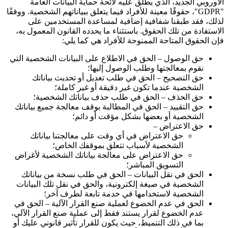
الأوروبي الجديد، الذي يطلق عليه لائحة حماية البيانات العامة
"GDPR"
، حقوقًا معينة للأفراد فيما يتعلق ببياناتهم الشخصية. ووفقًا
لذلك، فقد طبقنا شفافية إضافية لمساعدة المستخدمين على
الاستفادة من تلك الحقوق. باستثناء ما يحدده القانون المعمول به،
فإن الحقوق المتاحة الممنوحة للأفراد هي كما يلي:
حق الوصول – الحق في الاطلاع على البيانات الشخصية التي
نقوم بمعالجتها وطلب الوصول إليها؛
حق التصحيح – الحق في طلب تعديل أو تحديث بياناتك
الشخصية عندما تكون غير دقيقة أو غير كاملة؛
حق الحذف – الحق في طلب حذف بياناتك الشخصية؛
حق التقييد – الحق في المطالبة بوقف معالجة جميع بياناتك
الشخصية أو بعضها بشكل مؤقت أو دائم؛
حق الاعتراض –
حق الاعتراض في أي وقت على معالجتنا بياناتك
الشخصية لأسباب تتعلق بموقفك الخاص؛
حق الاعتراض على معالجة بياناتك الشخصية لأغراض
التسويق المباشر؛
الحق في نقل البيانات – الحق في طلب نسخة من بياناتك
الشخصية في صيغة إلكترونية، والحق في نقل تلك البيانات
الشخصية لاستخدامها في خدمة تابعة لطرف آخر؛
الحق في عدم الخضوع لعملية صنع القرار الآلية – الحق في
عدم الخضوع لقرار يستند فقط إلى عملية صنع القرار الآلي،
بما في ذلك التنميط، حيث يكون للقرار تأثير قانوني عليك أو