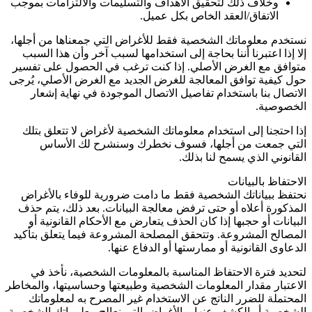
وخلاف ذلك لتحقيق الأهداف والتسليمات والالتزامات بموجب
الاتفاق/العقد الخاص بكل عميل.
نستخدم معلوماتك الشخصية فقط للأغراض التي جمعناها من أجلها،
إلا إذا اعتبرنا أننا بحاجة إلى استخدامها لسبب آخر وأن هذا السبب
متوافق مع الغرض الأصلي. إذا كنت ترغب في الحصول على تفسير
حول كيفية توافق المعالجة للغرض الجديد مع الغرض الأصلي، يُرجى
الاتصال بنا باستخدام تفاصيل الاتصال الموجودة في نهاية إشعار
الخصوصية.
إذا احتجنا إلى استخدام معلوماتك الشخصية لأغراض لا تتعلق بتلك
التي جمعت من أجلها، فسوف نخطرك وسنشرح لك الأساس
القانوني الذي يسمح لنا بذلك.
الاحتفاظ بالبيانات
نحتفظ ببياناتك الشخصية فقط ما دامت ضرورية للوفاء بالأغراض
المذكورة أعلاه أو حتى ترفض معالجة البيانات. بعد ذلك، يتم حذف
البيانات أو حجبها إذا كان الحذف يتعارض مع الأحكام القانونية أو
المصالح المشروعة. وتتحقق المصلحة المشروعة فيما يتعلق بتأكيد
الدعاوى القانونية أو ممارستها أو الدفاع عنها.
لتحديد فترة الاحتفاظ المناسبة بالمعلومات الشخصية، نأخذ في
الاعتبار مقدار المعلومات الشخصية وطبيعتها وحساسيتها، والمخاطر
المحتملة للضرر الناتج عن الاستخدام غير المصرح به لمعلوماتك
الشخصية أو الكشف عنها، والأغراض التي نعالج معلوماتك الشخصية