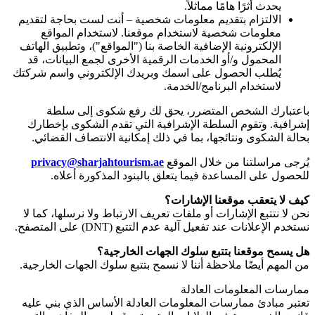
يحدث أثرًا هامًا مماثلاً.
الالتزام بتقديم معلومات شخصية – أنت لست بحاجة لتقديم
معلومات شخصية لاستخدام موقعنا. لاستخدام المواقع
الإلكترونية الإضافية الخاصة بنا ("المواقع")، وتطبيق الهاتف
المحمول و/أو الخدمات الرقمية الأخرى لجمع البيانات، قد
يُطلب الحصول على اسمك وبريدك الإلكتروني واسم شركتك
لاستخدام البرنامج/الخدمة.
باعتبارك الشخص المتضرر، يحق لك رفع شكوى إلى سلطة
إشرافية. وتقوم السلطة الإشرافية التي تقدم الشكوى بإخطارك
بحالة الشكوى ونتائجها، بما في ذلك إمكانية الانتصاف القضائي.
يُرجى مراسلتنا من خلال الموقع
privacy@sharjahtourism.ae
للحصول على المساعدة فيما يتعلق بالبنود المذكورة أعلاه.
كيف لا يتعقب موقعنا الإشارات؟
نحن لا نتتبع الإشارات أو ملفات تعريف الارتباط ولا نرسلها، كما لا
نستخدم الإعلانات عند تفعيل آلية عدم التتبع
(DNT)
على المتصفح.
هل يسمح موقعنا بتتبع سلوك الجهات الخارجية؟
من المهم أيضًا ملاحظة أننا لا نسمح بتتبع سلوك الجهات الخارجية.
ممارسات المعلومات العادلة
تعتبر مبادئ ممارسات المعلومات العادلة الأساس الذي بني عليه