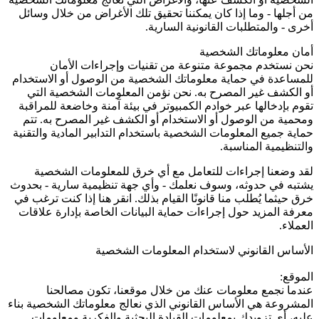
من أجلها - وما إذا كان يمكننا تحقيق تلك الأغراض من خلال وسائل
أخرى - والمتطلبات القانونية السارية.
أمان معلوماتك الشخصية
نحن نستخدم مجموعة متنوعة من تقنيات وإجراءات الأمان
للمساعدة في حماية معلوماتك الشخصية من الوصول أو الاستخدام
أو الكشف غير المصرح به. نحن نؤمن المعلومات الشخصية التي
تقوم بإدخالها عبر خوادم الكمبيوتر في بيئة آمنة وخاضعة للمراقبة
ومحمية من الوصول أو الاستخدام أو الكشف غير المصرح به. تتم
حماية جميع المعلومات الشخصية باستخدام التدابير المادية والتقنية
والتنظيمية المناسبة.
لقد وضعنا إجراءات للتعامل مع أي خرق للمعلومات الشخصية
يشتبه في حدوثه، وسوف نعلمك - وأي جهة تنظيمية سارية - بحدوث
خرق حيثما يُطلب منا قانونًا القيام بذلك. انقر هنا إذا كنت ترغب في
معرفة المزيد حول إجراءات حماية البيانات الخاصة بإدارة علاقات
العملاء.
الأساس القانوني لاستخدام المعلومات الشخصية
الموقع:
عندما نجمع معلومات عنك من خلال موقعنا، تكون مصالحنا
المشروعة هي الأساس القانوني الذي نعالج معلوماتك الشخصية بناء
عليه، أي تزويدك بمعلومات القيادة البحثية والفكرية ومعلومات