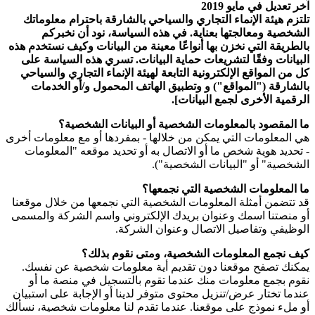
آخر تعديل في مايو 2019
تلتزم هيئة الإنماء التجاري والسياحي بالشارقة باحترام معلوماتك
الشخصية ومعالجتها بعناية. في هذه السياسة، نود أن نخبركم
بالطريقة التي نخزن بها أنواعًا معينة من البيانات وكيف نستخدم هذه
البيانات وفقًا لتشريعات حماية البيانات. تسري هذه السياسة على
كل من المواقع الإلكترونية التابعة لهيئة الإنماء التجاري والسياحي
بالشارقة ("المواقع") و وتطبيق الهاتف المحمول و/أو الخدمات
الرقمية الأخرى لجمع البيانات].
ما المقصود بالمعلومات الشخصية أو البيانات الشخصية؟
هي المعلومات التي يمكن من خلالها - بمفردها أو مع معلومات أخرى
- تحديد هوية شخص ما أو الاتصال به أو تحديد موقعه "المعلومات
الشخصية" أو "البيانات الشخصية").
ما المعلومات الشخصية التي نجمعها؟
قد تتضمن أمثلة المعلومات الشخصية التي نجمعها من خلال موقعنا
أو منصتنا اسمك وعنوان بريدك الإلكتروني واسم الشركة والمسمى
الوظيفي وتفاصيل الاتصال وعنوان الشركة.
كيف نجمع المعلومات الشخصية، ومتى نقوم بذلك؟
يمكنك تصفح موقعنا دون تقديم أية معلومات شخصية عن نفسك.
نقوم بجمع معلومات منك عندما تقوم بالتسجيل في منصة ما أو
عندما تختار عرض/تنزيل محتوى متوفر لدينا أو الإجابة على استبيان
أو ملء نموذج على موقعنا. عندما تقدم لنا معلومات شخصية، نسألك