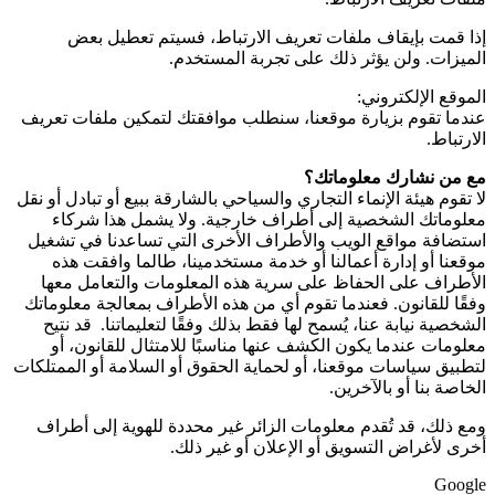
إذا قمت بإيقاف ملفات تعريف الارتباط، فسيتم تعطيل بعض
الميزات. ولن يؤثر ذلك على تجربة المستخدم.
الموقع الإلكتروني:
عندما تقوم بزيارة موقعنا، سنطلب موافقتك لتمكين ملفات تعريف
الارتباط.
مع من نشارك معلوماتك؟
لا تقوم هيئة الإنماء التجاري والسياحي بالشارقة ببيع أو تبادل أو نقل
معلوماتك الشخصية إلى أطراف خارجية. ولا يشمل هذا شركاء
استضافة مواقع الويب والأطراف الأخرى التي تساعدنا في تشغيل
موقعنا أو إدارة أعمالنا أو خدمة مستخدمينا، طالما وافقت هذه
الأطراف على الحفاظ على سرية هذه المعلومات والتعامل معها
وفقًا للقانون. فعندما تقوم أي من هذه الأطراف بمعالجة معلوماتك
الشخصية نيابة عنا، يُسمح لها فقط بذلك وفقًا لتعليماتنا. قد نتيح
معلومات عندما يكون الكشف عنها مناسبًا للامتثال للقانون، أو
لتطبيق سياسات موقعنا، أو لحماية الحقوق أو السلامة أو الممتلكات
الخاصة بنا أو بالآخرين.
ومع ذلك، قد تُقدم معلومات الزائر غير محددة للهوية إلى أطراف
أخرى لأغراض التسويق أو الإعلان أو غير ذلك.
Google