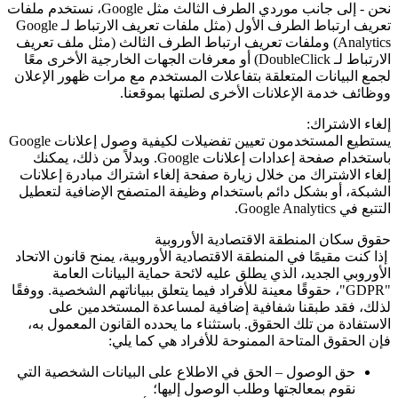
نحن - إلى جانب موردي الطرف الثالث مثل
Google
، نستخدم ملفات
تعريف ارتباط الطرف الأول (مثل ملفات تعريف الارتباط لـ
Google
Analytics
) وملفات تعريف ارتباط الطرف الثالث (مثل ملف تعريف
الارتباط لـ
DoubleClick
) أو معرفات الجهات الخارجية الأخرى معًا
لجمع البيانات المتعلقة بتفاعلات المستخدم مع مرات ظهور الإعلان
ووظائف خدمة الإعلانات الأخرى لصلتها بموقعنا.
إلغاء الاشتراك:
يستطيع المستخدمون تعيين تفضيلات لكيفية وصول إعلانات Google
باستخدام صفحة إعدادات إعلانات
Google
. وبدلاً من ذلك، يمكنك
إلغاء الاشتراك من خلال زيارة صفحة إلغاء اشتراك مبادرة إعلانات
الشبكة، أو بشكل دائم باستخدام وظيفة المتصفح الإضافية لتعطيل
التتبع في
Google Analytics
.
حقوق سكان المنطقة الاقتصادية الأوروبية
إذا كنت مقيمًا في المنطقة الاقتصادية الأوروبية، يمنح قانون الاتحاد
الأوروبي الجديد، الذي يطلق عليه لائحة حماية البيانات العامة
"GDPR"
، حقوقًا معينة للأفراد فيما يتعلق ببياناتهم الشخصية. ووفقًا
لذلك، فقد طبقنا شفافية إضافية لمساعدة المستخدمين على
الاستفادة من تلك الحقوق. باستثناء ما يحدده القانون المعمول به،
فإن الحقوق المتاحة الممنوحة للأفراد هي كما يلي:
حق الوصول – الحق في الاطلاع على البيانات الشخصية التي
نقوم بمعالجتها وطلب الوصول إليها؛