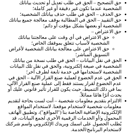
حق التصحيح – الحق في طلب تعديل أو تحديث بياناتك
الشخصية عندما تكون غير دقيقة أو غير كاملة؛
حق الحذف – الحق في طلب حذف بياناتك الشخصية؛
حق التقييد – الحق في المطالبة بوقف معالجة جميع بياناتك
الشخصية أو بعضها بشكل مؤقت أو دائم؛
حق الاعتراض –
حق الاعتراض في أي وقت على معالجتنا بياناتك
الشخصية لأسباب تتعلق بموقفك الخاص؛
حق الاعتراض على معالجة بياناتك الشخصية لأغراض
التسويق المباشر؛
الحق في نقل البيانات – الحق في طلب نسخة من بياناتك
الشخصية في صيغة إلكترونية، والحق في نقل تلك البيانات
الشخصية لاستخدامها في خدمة تابعة لطرف آخر؛
الحق في عدم الخضوع لعملية صنع القرار الآلية – الحق في
عدم الخضوع لقرار يستند فقط إلى عملية صنع القرار الآلي،
بما في ذلك التنميط، حيث يكون للقرار تأثير قانوني عليك أو
يحدث أثرًا هامًا مماثلاً.
الالتزام بتقديم معلومات شخصية – أنت لست بحاجة لتقديم
معلومات شخصية لاستخدام موقعنا. لاستخدام المواقع
الإلكترونية الإضافية الخاصة بنا ("المواقع")، وتطبيق الهاتف
المحمول و/أو الخدمات الرقمية الأخرى لجمع البيانات، قد
يُطلب الحصول على اسمك وبريدك الإلكتروني واسم شركتك
لاستخدام البرنامج/الخدمة.