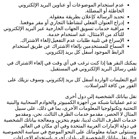
عدم استخدام الموضوعات أو عناوين البريد الإلكتروني
الخاطئة أو المضللة.
تحديد الرسالة كإعلان بطريقة معقولة.
إدراج العنوان الفعلي لنشاطنا التجاري أو مقر موقعنا.
مراقبة خدمات تسويق الجهات الخارجية عبر البريد الإلكتروني
للتأكد من الامتثال، عند استخدام خدمة.
الإسراع في تلبية طلبات عدم التفعيل/إلغاء الاشتراك.
السماح للمستخدمين بإلغاء الاشتراك عن طريق استخدام
الرابط الموجود أسفل كل بريد إلكتروني.
يمكنك النقر هنا إذا كنت ترغب في أي وقت في إلغاء الاشتراك في
تلقي رسائل البريد الإلكتروني في المستقبل.
اتبع التعليمات الواردة أسفل كل بريد إلكتروني. وسوف نزيلك على
الفور من كافة المراسلات.
نقل بياناتك الشخصية إلى دول أخرى
تدعم عملياتنا شبكة من أجهزة الكمبيوتر والخوادم السحابية والبنية
التحتية وتكنولوجيا المعلومات الأخرى، بما في ذلك، على سبيل
المثال لا الحصر، مقدمو خدمات الطرف الثالث. نحن، ومقدمو
خدمات الطرف الثالث لدينا، نقوم بتخزين ومعالجة بياناتك الشخصية
في دولة الإمارات العربية المتحدة وفي أي مكان في العالم.
وسنتولى حماية معلوماتك على النحو الموضح في سياسة الخصوصية
حال نقل بياناتك الشخصية إلى بلدان أخرى باستخدام الإجراءات