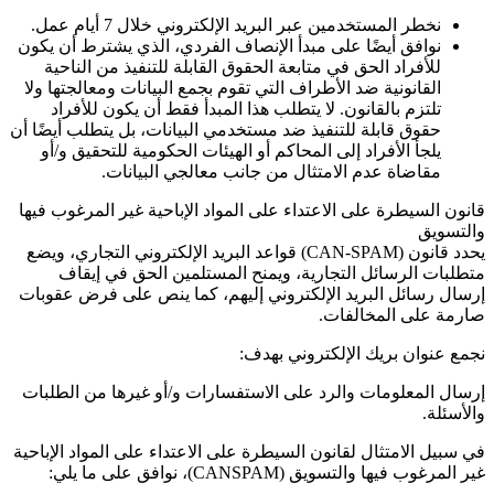
نخطر المستخدمين عبر البريد الإلكتروني خلال 7 أيام عمل.
نوافق أيضًا على مبدأ الإنصاف الفردي، الذي يشترط أن يكون
للأفراد الحق في متابعة الحقوق القابلة للتنفيذ من الناحية
القانونية ضد الأطراف التي تقوم بجمع البيانات ومعالجتها ولا
تلتزم بالقانون. لا يتطلب هذا المبدأ فقط أن يكون للأفراد
حقوق قابلة للتنفيذ ضد مستخدمي البيانات، بل يتطلب أيضًا أن
يلجأ الأفراد إلى المحاكم أو الهيئات الحكومية للتحقيق و/أو
مقاضاة عدم الامتثال من جانب معالجي البيانات.
قانون السيطرة على الاعتداء على المواد الإباحية غير المرغوب فيها
والتسويق
يحدد قانون
(CAN-SPAM)
قواعد البريد الإلكتروني التجاري، ويضع
متطلبات الرسائل التجارية، ويمنح المستلمين الحق في إيقاف
إرسال رسائل البريد الإلكتروني إليهم، كما ينص على فرض عقوبات
صارمة على المخالفات.
نجمع عنوان بريك الإلكتروني بهدف:
إرسال المعلومات والرد على الاستفسارات و/أو غيرها من الطلبات
والأسئلة.
في سبيل الامتثال لقانون السيطرة على الاعتداء على المواد الإباحية
غير المرغوب فيها والتسويق
(CANSPAM)
، نوافق على ما يلي: