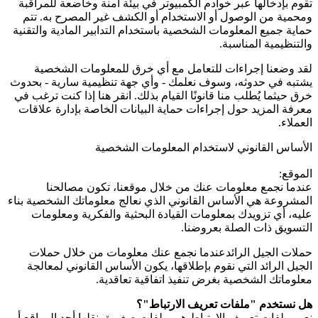
تقوم بإدخالها عبر خوادم الكمبيوتر في بيئة آمنة وخاضعة للمراقبة
ومحمية من الوصول أو الاستخدام أو الكشف غير المصرح به. تتم
حماية جميع المعلومات الشخصية باستخدام التدابير المادية والتقنية
والتنظيمية المناسبة.
لقد وضعنا إجراءات للتعامل مع أي خرق للمعلومات الشخصية
يشتبه في حدوثه، وسوف نعلمك - وأي جهة تنظيمية سارية - بحدوث
خرق حيثما يُطلب منا قانونًا القيام بذلك. انقر هنا إذا كنت ترغب في
معرفة المزيد حول إجراءات حماية البيانات الخاصة بإدارة علاقات
العملاء.
الأساس القانوني لاستخدام المعلومات الشخصية
الموقع:
عندما نجمع معلومات عنك من خلال موقعنا، تكون مصالحنا
المشروعة هي الأساس القانوني الذي نعالج معلوماتك الشخصية بناء
عليه، أي تزويدك بمعلومات القيادة البحثية والفكرية ومعلومات
التسويق ذات الصلة بعروضنا.
حملات الجيل الرائدعندما نجمع عنك معلومات من خلال حملات
الجيل الرائد التي نقوم بإطلاقها، يكون الأساس القانوني لمعالجة
معلوماتك الشخصية بغرض تنفيذ اتفاقية تعاقدية.
هل نستخدم "ملفات تعريف الارتباط"؟
نعم. ملفات تعريف الارتباط هي ملفات صغيرة ينقلها أحد المواقع أو