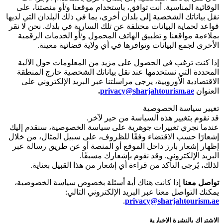
الوقائية المناسبة. أنت توافق، باستخدام موقعنا و/أو منصتنا، على
نقل بياناتك الشخصية إلى بلدان أخرى، بما في ذلك البلدان التي لديها
قواعد لحماية البيانات مختلفة عن تلك السارية في بلدك. نحن لا نقر
بملاءمة مواقعنا و تطبيق الهاتف المحمول و/أو الخدمات الرقمية
الأخرى لجمع البيانات وتوافرها في أي ولاية قضائية معينة.
إذا كنت ترغب في الحصول على مزيد من المعلومات حول الآلية
المحددة التي نستخدمها عند نقل بياناتك الشخصية خارج المنطقة
الاقتصادية الأوروبية، يرجى مراسلتنا عبر البريد الإلكتروني على
العنوان
privacy@sharjahtourism.ae
.
تغيير سياسة الخصوصية
قد نقوم بتغيير هذه السياسة من حير لآخر.
عندما نجري تغييرات جوهرية على سياسة الخصوصية، سنقدم إليك
إشعارًا حسب الاقتضاء وفقًا للظروف، على سبيل المثال، من خلال
إظهار إشعار بارز داخل الموقع أو المنصة أو عن طريق رسالة عبر
البريد الإلكتروني. وقد نقوم بإشعارك مسبقًا.
لذلك، يُرجى التأكد من قراءة أي إشعار من هذا القبيل بعناية.
تواصل معنا
إذا كانت هناك أية أسئلة بخصوص سياسة الخصوصية،
يمكنك التواصل معنا عبر البريد الإلكتروني التالي:
.
privacy@sharjahtourism.ae
الاشتراك بالنشرة الإخبارية