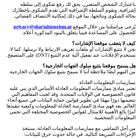
باعتبارك الشخص المتضرر، يحق لك رفع شكوى إلى سلطة
إشرافية. وتقوم السلطة الإشرافية التي تقدم الشكوى بإخطارك
بحالة الشكوى ونتائجها، بما في ذلك إمكانية الانتصاف القضائي.
يُرجى مراسلتنا من خلال الموقع
privacy@sharjahtourism.ae
للحصول على المساعدة فيما يتعلق بالبنود المذكورة أعلاه.
كيف لا يتعقب موقعنا الإشارات؟
نحن لا نتتبع الإشارات أو ملفات تعريف الارتباط ولا نرسلها، كما لا
نستخدم الإعلانات عند تفعيل آلية عدم التتبع
(DNT)
على المتصفح.
هل يسمح موقعنا بتتبع سلوك الجهات الخارجية؟
من المهم أيضًا ملاحظة أننا لا نسمح بتتبع سلوك الجهات الخارجية.
ممارسات المعلومات العادلة
تعتبر مبادئ ممارسات المعلومات العادلة الأساس الذي بني عليه
قانون الخصوصية في الولايات المتحدة، وقد لعبت المفاهيم التي
تتضمنها دورًا مهمًا في تطوير قوانين حماية البيانات في جميع أنحاء
العالم. يعد فهم مبادئ الممارسة العادلة للمعلومات وكيفية تنفيذها
أمرًا بالغ الأهمية للامتثال لقوانين الخصوصية المختلفة التي تحمي
المعلومات الشخصية.
من أجل التماشي مع ممارسات المعلومات العادلة، سنتخذ
الإجراءات السريعة التالية، في حالة حدوث خرق للبيانات: