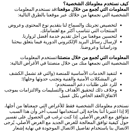
كيف نستخدم معلوماتك الشخصية؟
المعلومات التي تُجمع من خلال موقعنا:
قد نستخدم المعلومات
الشخصية التي نجمعها من خلالك عبر موقعنا بالطرق التالية:
لتخصيص تجربتك والسماح لنا بتقديم نوع المحتوى وعروض
المنتجات التي تتناسب أكثر مع اهتماماتك.
لتحسين موقعنا من أجل تقديم خدمة أفضل لزوارنا.
لإرسال رسائل البريد الإلكتروني الدورية فيما يتعلق ببحثنا
ودراساتنا وعروضنا.
المعلومات التي تُجمع من خلال منصتنا:
نستخدم المعلومات
الشخصية التي نجمعها منك من خلال منصتنا في الأغراض التالية:
لتنفيذ الخدمات الأساسية للمنصة (والتي قد تشمل الكشف
عن المشكلات الأمنية والفنية وتجنب حدوثها وحلها)؛
للرد على طلبات دعم المستخدم؛
وخلاف ذلك لتحقيق الأهداف والتسليمات والالتزامات بموجب
الاتفاق/العقد الخاص بكل عميل.
نستخدم معلوماتك الشخصية فقط للأغراض التي جمعناها من أجلها،
إلا إذا اعتبرنا أننا بحاجة إلى استخدامها لسبب آخر وأن هذا السبب
متوافق مع الغرض الأصلي. إذا كنت ترغب في الحصول على تفسير
حول كيفية توافق المعالجة للغرض الجديد مع الغرض الأصلي، يُرجى
الاتصال بنا باستخدام تفاصيل الاتصال الموجودة في نهاية إشعار