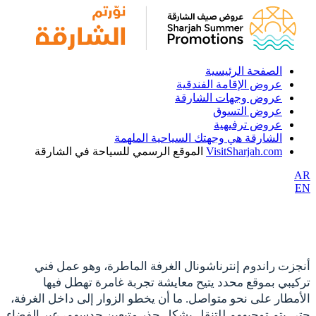
الصفحة الرئيسية
عروض الإقامة الفندقية
عروض وجهات الشارقة
عروض التسوق
عروض ترفيهية
الشارقة هي وجهتك السياحية الملهمة
VisitSharjah.com
الموقع الرسمي للسياحة في الشارقة
AR
EN
أنجزت راندوم إنترناشونال الغرفة الماطرة، وهو عمل فني
تركيبي بموقع محدد يتيح معايشة تجربة غامرة تهطل فيها
الأمطار على نحو متواصل. ما أن يخطو الزوار إلى داخل الغرفة،
حتى يتم توجيههم للتنقل بشكل حذر متبعين حدسهم، عبر الفضاء