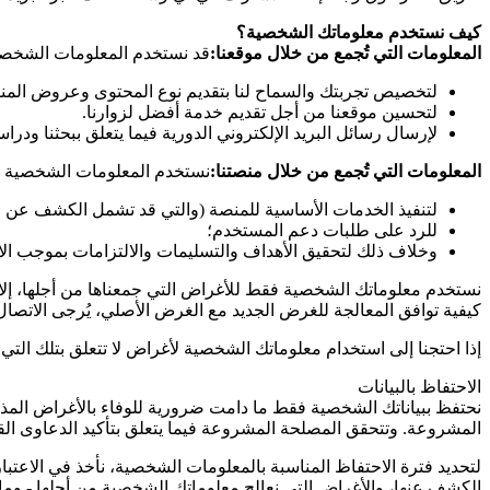
كيف نستخدم معلوماتك الشخصية؟
المعلومات التي تُجمع من خلال موقعنا:
قد نستخدم المعلومات الشخصية 
لتخصيص تجربتك والسماح لنا بتقديم نوع المحتوى وعروض المنتج
لتحسين موقعنا من أجل تقديم خدمة أفضل لزوارنا.
لإرسال رسائل البريد الإلكتروني الدورية فيما يتعلق ببحثنا ودراس
المعلومات التي تُجمع من خلال منصتنا:
نستخدم المعلومات الشخصية الت
لتنفيذ الخدمات الأساسية للمنصة (والتي قد تشمل الكشف عن الم
للرد على طلبات دعم المستخدم؛
وخلاف ذلك لتحقيق الأهداف والتسليمات والالتزامات بموجب الا
نستخدم معلوماتك الشخصية فقط للأغراض التي جمعناها من أجلها، إلا 
كيفية توافق المعالجة للغرض الجديد مع الغرض الأصلي، يُرجى الاتصال
إذا احتجنا إلى استخدام معلوماتك الشخصية لأغراض لا تتعلق بتلك ا
الاحتفاظ بالبيانات
نحتفظ ببياناتك الشخصية فقط ما دامت ضرورية للوفاء بالأغراض المذكور
المشروعة. وتتحقق المصلحة المشروعة فيما يتعلق بتأكيد الدعاوى القانو
لتحديد فترة الاحتفاظ المناسبة بالمعلومات الشخصية، نأخذ في الاعتب
الكشف عنها، والأغراض التي نعالج معلوماتك الشخصية من أجلها - وما إ