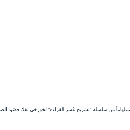
لهاماً من سلسلة "تشريح عُسر القراءة" لخورخي تقلا، قصّوا الصور 