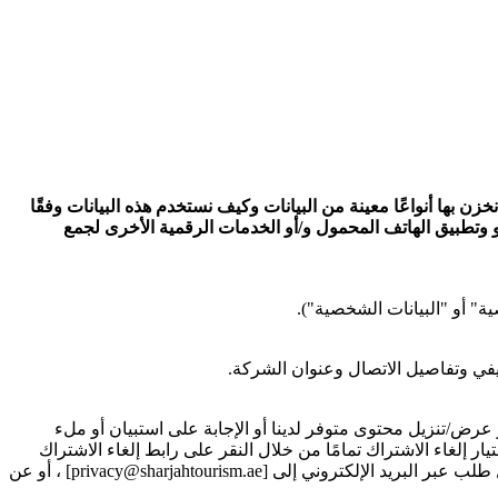
زن بها أنواعًا معينة من البيانات وكيف نستخدم هذه البيانات وفقًا
 و وتطبيق الهاتف المحمول و/أو الخدمات الرقمية الأخرى لجمع
ة" أو "البيانات الشخصية").
في وتفاصيل الاتصال وعنوان الشركة.
ض/تنزيل محتوى متوفر لدينا أو الإجابة على استبيان أو ملء
 إلغاء الاشتراك تمامًا من خلال النقر على رابط إلغاء الاشتراك
المتوفر في كل رسالة بريد الكتروني تصلك من قبلنا . في حالة تسجيلك مسبقًا لتلقي الاتصالات، يمكنك اختيار إلغاء الاشتراك من خلال إرسال طلب عبر البريد الإلكتروني إلى [privacy@sharjahtourism.ae] ، أو عن