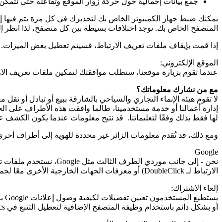
جمع بيانات إجمالية حول حركة زوار الموقع وتفاعله حتى نتمكن
يمكنك ضبط جهاز الكمبيوتر الخاص بك لتحذيرك في كل مرة يتم فيها إر
المتصفح الخاص بك. توجد اختلافات بسيطة بين كل متصفح، لذا انظر إل
إذا قمت بإيقاف ملفات تعريف الارتباط، فسيتم تعطيل بعض الميزات. 
الموقع الإلكتروني:
عندما تقوم بزيارة موقعنا، سنطلب موافقتك لتمكين ملفات تعريف الار
مع من نشارك معلوماتك؟
لا تقوم هيئة الإنماء التجاري والسياحي بالشارقة ببيع أو تبادل أو 
إدارة أعمالنا أو خدمة مستخدمينا، طالما وافقت هذه الأطراف على الح
لها فقط بذلك وفقًا لتعليماتنا. قد نتيح معلومات عندما يكون الكشف عنه
ومع ذلك، قد تُقدم معلومات الزائر غير محددة للهوية إلى أطراف أخرى 
Google
نحن - إلى جانب موردي الطرف الثالث مثل
Google
، نستخدم ملفات ت
الارتباط لـ
DoubleClick
) أو معرفات الجهات الخارجية الأخرى معًا لجم
إلغاء الاشتراك:
يستطيع المستخدمون تعيين تفضيلات لكيفية وصول إعلانات Google باستخدام صفحة إعدادات إعلانات
أو بشكل دائم باستخدام وظيفة المتصفح الإضافية لتعطيل التتبع في
cs