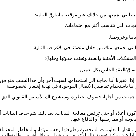
التي نجمعها من خلالك عبر موقعنا بالطرق التالية:
ات التي تتناسب أكثر مع اهتماماتك.
اتنا وعروضنا.
ي نجمعها منك من خلال منصتنا في الأغراض التالية:
شكلات الأمنية والفنية وتجنب حدوثها وحلها)؛
تفاق/العقد الخاص بكل عميل.
إذا اعتبرنا أننا بحاجة إلى استخدامها لسبب آخر وأن هذا السبب متو
 بنا باستخدام تفاصيل الاتصال الموجودة في نهاية إشعار الخصوصية.
لتي جمعت من أجلها، فسوف نخطرك وسنشرح لك الأساس القانوني الذي ي
ة أعلاه أو حتى ترفض معالجة البيانات. بعد ذلك، يتم حذف البيانات أو 
نية أو ممارستها أو الدفاع عنها.
ار مقدار المعلومات الشخصية وطبيعتها وحساسيتها، والمخاطر المحتملة
ذا كان يمكننا تحقيق تلك الأغراض من خلال وسائل أخرى - والمتطلبات ا