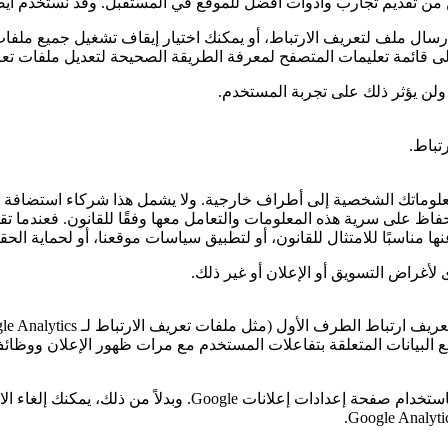
 من تقديم تجارب وأدوات أفضل للموقع في المستقبل. وقد نستخدم أيضًا
سال ملف لتعريف الارتباط، أو يمكنك اختيار إيقاف تشغيل جميع ملفات
ى قائمة تعليمات المتصفح لمعرفة الطريقة الصحيحة لتعديل ملفات تعر
ولن يؤثر ذلك على تجربة المستخدم.
تباط.
نقل معلوماتك الشخصية إلى أطراف خارجية. ولا يشمل هذا شركاء استضافة
فاظ على سرية هذه المعلومات والتعامل معها وفقًا للقانون. فعندما تق
ا مناسبًا للامتثال للقانون، أو لتطبيق سياسات موقعنا، أو لحماية الحقو
لأغراض التسويق أو الإعلان أو غير ذلك.
عريف ارتباط الطرف الأول (مثل ملفات تعريف الارتباط لـ
le Analytics
ع البيانات المتعلقة بتفاعلات المستخدم مع مرات ظهور الإعلان ووظائف
Google
. وبدلاً من ذلك، يمكنك إلغاء 
.
Google Analyti