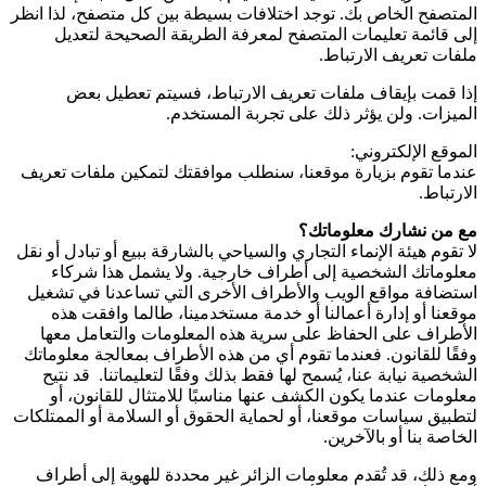
المتصفح الخاص بك. توجد اختلافات بسيطة بين كل متصفح، لذا انظر
إلى قائمة تعليمات المتصفح لمعرفة الطريقة الصحيحة لتعديل
ملفات تعريف الارتباط.
إذا قمت بإيقاف ملفات تعريف الارتباط، فسيتم تعطيل بعض
الميزات. ولن يؤثر ذلك على تجربة المستخدم.
الموقع الإلكتروني:
عندما تقوم بزيارة موقعنا، سنطلب موافقتك لتمكين ملفات تعريف
الارتباط.
مع من نشارك معلوماتك؟
لا تقوم هيئة الإنماء التجاري والسياحي بالشارقة ببيع أو تبادل أو نقل
معلوماتك الشخصية إلى أطراف خارجية. ولا يشمل هذا شركاء
استضافة مواقع الويب والأطراف الأخرى التي تساعدنا في تشغيل
موقعنا أو إدارة أعمالنا أو خدمة مستخدمينا، طالما وافقت هذه
الأطراف على الحفاظ على سرية هذه المعلومات والتعامل معها
وفقًا للقانون. فعندما تقوم أي من هذه الأطراف بمعالجة معلوماتك
الشخصية نيابة عنا، يُسمح لها فقط بذلك وفقًا لتعليماتنا. قد نتيح
معلومات عندما يكون الكشف عنها مناسبًا للامتثال للقانون، أو
لتطبيق سياسات موقعنا، أو لحماية الحقوق أو السلامة أو الممتلكات
الخاصة بنا أو بالآخرين.
ومع ذلك، قد تُقدم معلومات الزائر غير محددة للهوية إلى أطراف