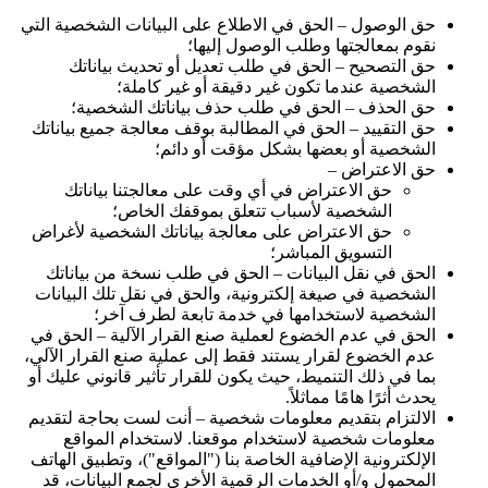
حق الوصول – الحق في الاطلاع على البيانات الشخصية التي
نقوم بمعالجتها وطلب الوصول إليها؛
حق التصحيح – الحق في طلب تعديل أو تحديث بياناتك
الشخصية عندما تكون غير دقيقة أو غير كاملة؛
حق الحذف – الحق في طلب حذف بياناتك الشخصية؛
حق التقييد – الحق في المطالبة بوقف معالجة جميع بياناتك
الشخصية أو بعضها بشكل مؤقت أو دائم؛
حق الاعتراض –
حق الاعتراض في أي وقت على معالجتنا بياناتك
الشخصية لأسباب تتعلق بموقفك الخاص؛
حق الاعتراض على معالجة بياناتك الشخصية لأغراض
التسويق المباشر؛
الحق في نقل البيانات – الحق في طلب نسخة من بياناتك
الشخصية في صيغة إلكترونية، والحق في نقل تلك البيانات
الشخصية لاستخدامها في خدمة تابعة لطرف آخر؛
الحق في عدم الخضوع لعملية صنع القرار الآلية – الحق في
عدم الخضوع لقرار يستند فقط إلى عملية صنع القرار الآلي،
بما في ذلك التنميط، حيث يكون للقرار تأثير قانوني عليك أو
يحدث أثرًا هامًا مماثلاً.
الالتزام بتقديم معلومات شخصية – أنت لست بحاجة لتقديم
معلومات شخصية لاستخدام موقعنا. لاستخدام المواقع
الإلكترونية الإضافية الخاصة بنا ("المواقع")، وتطبيق الهاتف
المحمول و/أو الخدمات الرقمية الأخرى لجمع البيانات، قد