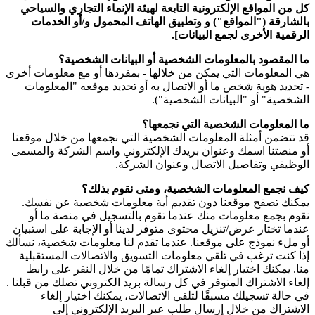
كل من المواقع الإلكترونية التابعة لهيئة الإنماء التجاري والسياحي
بالشارقة ("المواقع") و وتطبيق الهاتف المحمول و/أو الخدمات
الرقمية الأخرى لجمع البيانات].
ما المقصود بالمعلومات الشخصية أو البيانات الشخصية؟
هي المعلومات التي يمكن من خلالها - بمفردها أو مع معلومات أخرى
- تحديد هوية شخص ما أو الاتصال به أو تحديد موقعه "المعلومات
الشخصية" أو "البيانات الشخصية").
ما المعلومات الشخصية التي نجمعها؟
قد تتضمن أمثلة المعلومات الشخصية التي نجمعها من خلال موقعنا
أو منصتنا اسمك وعنوان بريدك الإلكتروني واسم الشركة والمسمى
الوظيفي وتفاصيل الاتصال وعنوان الشركة.
كيف نجمع المعلومات الشخصية، ومتى نقوم بذلك؟
يمكنك تصفح موقعنا دون تقديم أية معلومات شخصية عن نفسك.
نقوم بجمع معلومات منك عندما تقوم بالتسجيل في منصة ما أو
عندما تختار عرض/تنزيل محتوى متوفر لدينا أو الإجابة على استبيان
أو ملء نموذج على موقعنا. عندما تقدم لنا معلومات شخصية، نسألك
إذا كنت ترغب في تلقي معلومات التسويق والاتصالات المستقبلية
منا. يمكنك اختيار إلغاء الاشتراك تمامًا من خلال النقر على رابط
إلغاء الاشتراك المتوفر في كل رسالة بريد الكتروني تصلك من قبلنا .
في حالة تسجيلك مسبقًا لتلقي الاتصالات، يمكنك اختيار إلغاء
الاشتراك من خلال إرسال طلب عبر البريد الإلكتروني إلى