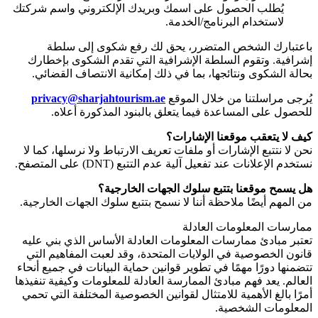
يُطلب الحصول على اسمك وبريدك الإلكتروني واسم شركتك
لاستخدام البرنامج/الخدمة.
باعتبارك الشخص المتضرر، يحق لك رفع شكوى إلى سلطة
إشرافية. وتقوم السلطة الإشرافية التي تقدم الشكوى بإخطارك
بحالة الشكوى ونتائجها، بما في ذلك إمكانية الانتصاف القضائي.
يُرجى مراسلتنا من خلال الموقع
privacy@sharjahtourism.ae
للحصول على المساعدة فيما يتعلق بالبنود المذكورة أعلاه.
كيف لا يتعقب موقعنا الإشارات؟
نحن لا نتتبع الإشارات أو ملفات تعريف الارتباط ولا نرسلها، كما لا
نستخدم الإعلانات عند تفعيل آلية عدم التتبع
(DNT)
على المتصفح.
هل يسمح موقعنا بتتبع سلوك الجهات الخارجية؟
من المهم أيضًا ملاحظة أننا لا نسمح بتتبع سلوك الجهات الخارجية.
ممارسات المعلومات العادلة
تعتبر مبادئ ممارسات المعلومات العادلة الأساس الذي بني عليه
قانون الخصوصية في الولايات المتحدة، وقد لعبت المفاهيم التي
تتضمنها دورًا مهمًا في تطوير قوانين حماية البيانات في جميع أنحاء
العالم. يعد فهم مبادئ الممارسة العادلة للمعلومات وكيفية تنفيذها
أمرًا بالغ الأهمية للامتثال لقوانين الخصوصية المختلفة التي تحمي
المعلومات الشخصية.