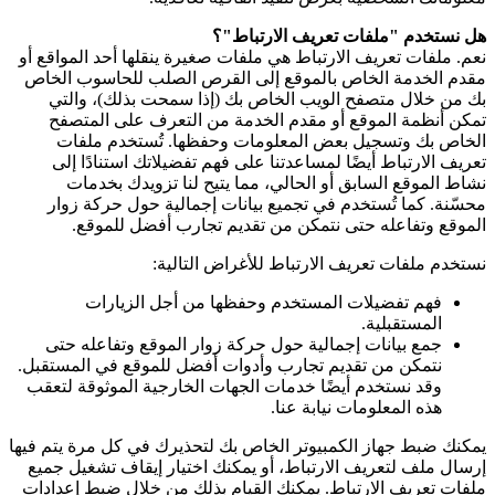
هل نستخدم "ملفات تعريف الارتباط"؟
نعم. ملفات تعريف الارتباط هي ملفات صغيرة ينقلها أحد المواقع أو
مقدم الخدمة الخاص بالموقع إلى القرص الصلب للحاسوب الخاص
بك من خلال متصفح الويب الخاص بك (إذا سمحت بذلك)، والتي
تمكن أنظمة الموقع أو مقدم الخدمة من التعرف على المتصفح
الخاص بك وتسجيل بعض المعلومات وحفظها. تُستخدم ملفات
تعريف الارتباط أيضًا لمساعدتنا على فهم تفضيلاتك استنادًا إلى
نشاط الموقع السابق أو الحالي، مما يتيح لنا تزويدك بخدمات
محسّنة. كما تُستخدم في تجميع بيانات إجمالية حول حركة زوار
الموقع وتفاعله حتى نتمكن من تقديم تجارب أفضل للموقع.
نستخدم ملفات تعريف الارتباط للأغراض التالية:
فهم تفضيلات المستخدم وحفظها من أجل الزيارات
المستقبلية.
جمع بيانات إجمالية حول حركة زوار الموقع وتفاعله حتى
نتمكن من تقديم تجارب وأدوات أفضل للموقع في المستقبل.
وقد نستخدم أيضًا خدمات الجهات الخارجية الموثوقة لتعقب
هذه المعلومات نيابة عنا.
يمكنك ضبط جهاز الكمبيوتر الخاص بك لتحذيرك في كل مرة يتم فيها
إرسال ملف لتعريف الارتباط، أو يمكنك اختيار إيقاف تشغيل جميع
ملفات تعريف الارتباط. يمكنك القيام بذلك من خلال ضبط إعدادات