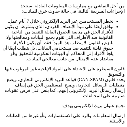
من أجل التماشي مع ممارسات المعلومات العادلة، سنتخذ
الإجراءات السريعة التالية، في حالة حدوث خرق للبيانات:
نخطر المستخدمين عبر البريد الإلكتروني خلال 7 أيام عمل.
نوافق أيضًا على مبدأ الإنصاف الفردي، الذي يشترط أن يكون
للأفراد الحق في متابعة الحقوق القابلة للتنفيذ من الناحية
القانونية ضد الأطراف التي تقوم بجمع البيانات ومعالجتها ولا
تلتزم بالقانون. لا يتطلب هذا المبدأ فقط أن يكون للأفراد
حقوق قابلة للتنفيذ ضد مستخدمي البيانات، بل يتطلب أيضًا أن
يلجأ الأفراد إلى المحاكم أو الهيئات الحكومية للتحقيق و/أو
مقاضاة عدم الامتثال من جانب معالجي البيانات.
قانون السيطرة على الاعتداء على المواد الإباحية غير المرغوب فيها
والتسويق
يحدد قانون
(CAN-SPAM)
قواعد البريد الإلكتروني التجاري، ويضع
متطلبات الرسائل التجارية، ويمنح المستلمين الحق في إيقاف
إرسال رسائل البريد الإلكتروني إليهم، كما ينص على فرض عقوبات
صارمة على المخالفات.
نجمع عنوان بريك الإلكتروني بهدف:
إرسال المعلومات والرد على الاستفسارات و/أو غيرها من الطلبات
والأسئلة.