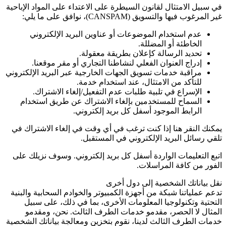
في سبيل الامتثال لقانون السيطرة على الاعتداء على المواد الإباحية
غير المرغوب فيها والتسويق
(CANSPAM)
، نوافق على ما يلي:
عدم استخدام الموضوعات أو عناوين البريد الإلكتروني
الخاطئة أو المضللة.
تحديد الرسالة كإعلان بطريقة معقولة.
إدراج العنوان الفعلي لنشاطنا التجاري أو مقر موقعنا.
مراقبة خدمات تسويق الجهات الخارجية عبر البريد الإلكتروني
للتأكد من الامتثال، عند استخدام خدمة.
الإسراع في تلبية طلبات عدم التفعيل/إلغاء الاشتراك.
السماح للمستخدمين بإلغاء الاشتراك عن طريق استخدام
الرابط الموجود أسفل كل بريد إلكتروني.
يمكنك النقر هنا إذا كنت ترغب في أي وقت في إلغاء الاشتراك في
تلقي رسائل البريد الإلكتروني في المستقبل.
اتبع التعليمات الواردة أسفل كل بريد إلكتروني. وسوف نزيلك على
الفور من كافة المراسلات.
نقل بياناتك الشخصية إلى دول أخرى
تدعم عملياتنا شبكة من أجهزة الكمبيوتر والخوادم السحابية والبنية
التحتية وتكنولوجيا المعلومات الأخرى، بما في ذلك، على سبيل
المثال لا الحصر، مقدمو خدمات الطرف الثالث. نحن، ومقدمو
خدمات الطرف الثالث لدينا، نقوم بتخزين ومعالجة بياناتك الشخصية