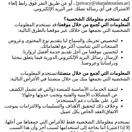
[privacy@sharjahtourism.ae] ، أو عن طريق النقر فوق رابط إلغاء
الاشتراك في أي رسالة تصلك عبر البريد الإلكتروني.
كيف نستخدم معلوماتك الشخصية؟
المعلومات التي تُجمع من خلال موقعنا:
قد نستخدم المعلومات
الشخصية التي نجمعها من خلالك عبر موقعنا بالطرق التالية:
لتخصيص تجربتك والسماح لنا بتقديم نوع المحتوى وعروض
المنتجات التي تتناسب أكثر مع اهتماماتك.
لتحسين موقعنا من أجل تقديم خدمة أفضل لزوارنا.
لإرسال رسائل البريد الإلكتروني الدورية فيما يتعلق ببحثنا
ودراساتنا وعروضنا.
المعلومات التي تُجمع من خلال منصتنا:
نستخدم المعلومات
الشخصية التي نجمعها منك من خلال منصتنا في الأغراض التالية:
لتنفيذ الخدمات الأساسية للمنصة (والتي قد تشمل الكشف
عن المشكلات الأمنية والفنية وتجنب حدوثها وحلها)؛
للرد على طلبات دعم المستخدم؛
وخلاف ذلك لتحقيق الأهداف والتسليمات والالتزامات بموجب
الاتفاق/العقد الخاص بكل عميل.
نستخدم معلوماتك الشخصية فقط للأغراض التي جمعناها من أجلها،
إلا إذا اعتبرنا أننا بحاجة إلى استخدامها لسبب آخر وأن هذا السبب