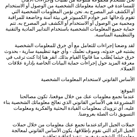
للمساعدة في حماية معلوماتك الشخصية من الوصول أو الاستخدام
أو الكشف غير المصرح به. نحن نؤمن المعلومات الشخصية التي
تقوم بإدخالها عبر خوادم الكمبيوتر في بيئة آمنة وخاضعة للمراقبة
ومحمية من الوصول أو الاستخدام أو الكشف غير المصرح به. تتم
حماية جميع المعلومات الشخصية باستخدام التدابير المادية والتقنية
والتنظيمية المناسبة.
لقد وضعنا إجراءات للتعامل مع أي خرق للمعلومات الشخصية
يشتبه في حدوثه، وسوف نعلمك - وأي جهة تنظيمية سارية - بحدوث
خرق حيثما يُطلب منا قانونًا القيام بذلك. انقر هنا إذا كنت ترغب في
معرفة المزيد حول إجراءات حماية البيانات الخاصة بإدارة علاقات
العملاء.
الأساس القانوني لاستخدام المعلومات الشخصية
الموقع:
عندما نجمع معلومات عنك من خلال موقعنا، تكون مصالحنا
المشروعة هي الأساس القانوني الذي نعالج معلوماتك الشخصية بناء
عليه، أي تزويدك بمعلومات القيادة البحثية والفكرية ومعلومات
التسويق ذات الصلة بعروضنا.
حملات الجيل الرائدعندما نجمع عنك معلومات من خلال حملات
الجيل الرائد التي نقوم بإطلاقها، يكون الأساس القانوني لمعالجة
معلوماتك الشخصية بغرض تنفيذ اتفاقية تعاقدية.