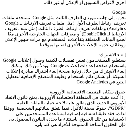
أخرى لأغراض التسويق أو الإعلان أو غير ذلك.
Google
نحن - إلى جانب موردي الطرف الثالث مثل
Google
، نستخدم ملفات
تعريف ارتباط الطرف الأول (مثل ملفات تعريف الارتباط لـ
Google
Analytics
) وملفات تعريف ارتباط الطرف الثالث (مثل ملف تعريف
الارتباط لـ
DoubleClick
) أو معرفات الجهات الخارجية الأخرى معًا
لجمع البيانات المتعلقة بتفاعلات المستخدم مع مرات ظهور الإعلان
ووظائف خدمة الإعلانات الأخرى لصلتها بموقعنا.
إلغاء الاشتراك:
يستطيع المستخدمون تعيين تفضيلات لكيفية وصول إعلانات Google
باستخدام صفحة إعدادات إعلانات
Google
. وبدلاً من ذلك، يمكنك
إلغاء الاشتراك من خلال زيارة صفحة إلغاء اشتراك مبادرة إعلانات
الشبكة، أو بشكل دائم باستخدام وظيفة المتصفح الإضافية لتعطيل
التتبع في
Google Analytics
.
حقوق سكان المنطقة الاقتصادية الأوروبية
إذا كنت مقيمًا في المنطقة الاقتصادية الأوروبية، يمنح قانون الاتحاد
الأوروبي الجديد، الذي يطلق عليه لائحة حماية البيانات العامة
"GDPR"
، حقوقًا معينة للأفراد فيما يتعلق ببياناتهم الشخصية. ووفقًا
لذلك، فقد طبقنا شفافية إضافية لمساعدة المستخدمين على
الاستفادة من تلك الحقوق. باستثناء ما يحدده القانون المعمول به،
فإن الحقوق المتاحة الممنوحة للأفراد هي كما يلي: