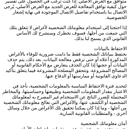
متوافق مع الغرض الأصلي. إذا كنت ترغب في الحصول على تفسير
حول كيفية توافق المعالجة للغرض الجديد مع الغرض الأصلي، يُرجى
الاتصال بنا باستخدام تفاصيل الاتصال الموجودة في نهاية إشعار
الخصوصية.
إذا احتجنا إلى استخدام معلوماتك الشخصية لأغراض لا تتعلق بتلك
التي جمعت من أجلها، فسوف نخطرك وسنشرح لك الأساس
القانوني الذي يسمح لنا بذلك.
الاحتفاظ بالبيانات
نحتفظ ببياناتك الشخصية فقط ما دامت ضرورية للوفاء بالأغراض
المذكورة أعلاه أو حتى ترفض معالجة البيانات. بعد ذلك، يتم حذف
البيانات أو حجبها إذا كان الحذف يتعارض مع الأحكام القانونية أو
المصالح المشروعة. وتتحقق المصلحة المشروعة فيما يتعلق بتأكيد
الدعاوى القانونية أو ممارستها أو الدفاع عنها.
لتحديد فترة الاحتفاظ المناسبة بالمعلومات الشخصية، نأخذ في
الاعتبار مقدار المعلومات الشخصية وطبيعتها وحساسيتها، والمخاطر
المحتملة للضرر الناتج عن الاستخدام غير المصرح به لمعلوماتك
الشخصية أو الكشف عنها، والأغراض التي نعالج معلوماتك الشخصية
من أجلها - وما إذا كان يمكننا تحقيق تلك الأغراض من خلال وسائل
أخرى - والمتطلبات القانونية السارية.
أمان معلوماتك الشخصية
نحن نستخدم مجموعة متنوعة من تقنيات وإجراءات الأمان