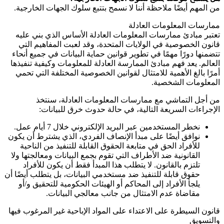
من المهم أيضًا ملاحظة أننا لا نسمح بتتبع سلوك الجهات الخارجية.
ممارسات المعلومات العادلة
تعتبر مبادئ ممارسات المعلومات العادلة الأساس الذي بني عليه
قانون الخصوصية في الولايات المتحدة، وقد لعبت المفاهيم التي
تتضمنها دورًا مهمًا في تطوير قوانين حماية البيانات في جميع أنحاء
العالم. يعد فهم مبادئ الممارسة العادلة للمعلومات وكيفية تنفيذها
أمرًا بالغ الأهمية للامتثال لقوانين الخصوصية المختلفة التي تحمي
المعلومات الشخصية.
من أجل التماشي مع ممارسات المعلومات العادلة، سنتخذ
الإجراءات السريعة التالية، في حالة حدوث خرق للبيانات:
نخطر المستخدمين عبر البريد الإلكتروني خلال 7 أيام عمل.
نوافق أيضًا على مبدأ الإنصاف الفردي، الذي يشترط أن يكون
للأفراد الحق في متابعة الحقوق القابلة للتنفيذ من الناحية
القانونية ضد الأطراف التي تقوم بجمع البيانات ومعالجتها ولا
تلتزم بالقانون. لا يتطلب هذا المبدأ فقط أن يكون للأفراد
حقوق قابلة للتنفيذ ضد مستخدمي البيانات، بل يتطلب أيضًا أن
يلجأ الأفراد إلى المحاكم أو الهيئات الحكومية للتحقيق و/أو
مقاضاة عدم الامتثال من جانب معالجي البيانات.
قانون السيطرة على الاعتداء على المواد الإباحية غير المرغوب فيها
والتسويق