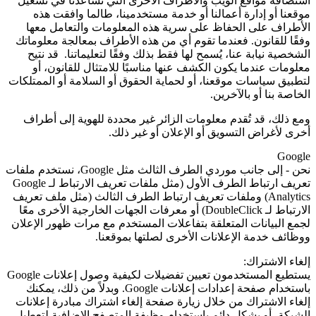
استضافة مواقع الويب والأطراف الأخرى التي تساعدنا في تشغيل
موقعنا أو إدارة أعمالنا أو خدمة مستخدمينا، طالما وافقت هذه
الأطراف على الحفاظ على سرية هذه المعلومات والتعامل معها
وفقًا للقانون. فعندما تقوم أي من هذه الأطراف بمعالجة معلوماتك
الشخصية نيابة عنا، يُسمح لها فقط بذلك وفقًا لتعليماتنا. قد نتيح
معلومات عندما يكون الكشف عنها مناسبًا للامتثال للقانون، أو
لتطبيق سياسات موقعنا، أو لحماية الحقوق أو السلامة أو الممتلكات
الخاصة بنا أو بالآخرين.
ومع ذلك، قد تُقدم معلومات الزائر غير محددة للهوية إلى أطراف
أخرى لأغراض التسويق أو الإعلان أو غير ذلك.
Google
نحن - إلى جانب موردي الطرف الثالث مثل
Google
، نستخدم ملفات
تعريف ارتباط الطرف الأول (مثل ملفات تعريف الارتباط لـ
Google
Analytics
) وملفات تعريف ارتباط الطرف الثالث (مثل ملف تعريف
الارتباط لـ
DoubleClick
) أو معرفات الجهات الخارجية الأخرى معًا
لجمع البيانات المتعلقة بتفاعلات المستخدم مع مرات ظهور الإعلان
ووظائف خدمة الإعلانات الأخرى لصلتها بموقعنا.
إلغاء الاشتراك:
يستطيع المستخدمون تعيين تفضيلات لكيفية وصول إعلانات Google
باستخدام صفحة إعدادات إعلانات
Google
. وبدلاً من ذلك، يمكنك
إلغاء الاشتراك من خلال زيارة صفحة إلغاء اشتراك مبادرة إعلانات
الشبكة، أو بشكل دائم باستخدام وظيفة المتصفح الإضافية لتعطيل