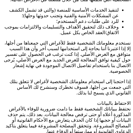
لتنفيذ الخدمات الأساسية للمنصة (والتي قد تشمل الكشف
عن المشكلات الأمنية والفنية وتجنب حدوثها وحلها)؛
للرد على طلبات دعم المستخدم؛
وخلاف ذلك لتحقيق الأهداف والتسليمات والالتزامات بموجب
الاتفاق/العقد الخاص بكل عميل.
نستخدم معلوماتك الشخصية فقط للأغراض التي جمعناها من أجلها،
إلا إذا اعتبرنا أننا بحاجة إلى استخدامها لسبب آخر وأن هذا السبب
متوافق مع الغرض الأصلي. إذا كنت ترغب في الحصول على تفسير
حول كيفية توافق المعالجة للغرض الجديد مع الغرض الأصلي، يُرجى
الاتصال بنا باستخدام تفاصيل الاتصال الموجودة في نهاية إشعار
الخصوصية.
إذا احتجنا إلى استخدام معلوماتك الشخصية لأغراض لا تتعلق بتلك
التي جمعت من أجلها، فسوف نخطرك وسنشرح لك الأساس
القانوني الذي يسمح لنا بذلك.
الاحتفاظ بالبيانات
نحتفظ ببياناتك الشخصية فقط ما دامت ضرورية للوفاء بالأغراض
المذكورة أعلاه أو حتى ترفض معالجة البيانات. بعد ذلك، يتم حذف
البيانات أو حجبها إذا كان الحذف يتعارض مع الأحكام القانونية أو
المصالح المشروعة. وتتحقق المصلحة المشروعة فيما يتعلق بتأكيد
الدعاوى القانونية أو ممارستها أو الدفاع عنها.