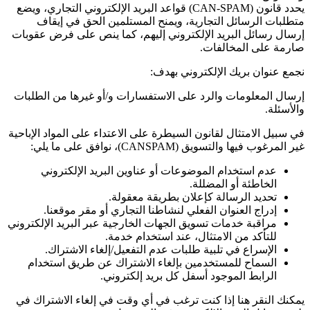
يحدد قانون
(CAN-SPAM)
قواعد البريد الإلكتروني التجاري، ويضع
متطلبات الرسائل التجارية، ويمنح المستلمين الحق في إيقاف
إرسال رسائل البريد الإلكتروني إليهم، كما ينص على فرض عقوبات
صارمة على المخالفات.
نجمع عنوان بريك الإلكتروني بهدف:
إرسال المعلومات والرد على الاستفسارات و/أو غيرها من الطلبات
والأسئلة.
في سبيل الامتثال لقانون السيطرة على الاعتداء على المواد الإباحية
غير المرغوب فيها والتسويق
(CANSPAM)
، نوافق على ما يلي:
عدم استخدام الموضوعات أو عناوين البريد الإلكتروني
الخاطئة أو المضللة.
تحديد الرسالة كإعلان بطريقة معقولة.
إدراج العنوان الفعلي لنشاطنا التجاري أو مقر موقعنا.
مراقبة خدمات تسويق الجهات الخارجية عبر البريد الإلكتروني
للتأكد من الامتثال، عند استخدام خدمة.
الإسراع في تلبية طلبات عدم التفعيل/إلغاء الاشتراك.
السماح للمستخدمين بإلغاء الاشتراك عن طريق استخدام
الرابط الموجود أسفل كل بريد إلكتروني.
يمكنك النقر هنا إذا كنت ترغب في أي وقت في إلغاء الاشتراك في