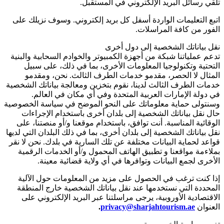
تلقي رسائل البريد الإلكتروني في المستقبل.
اتبع التعليمات الواردة أسفل كل بريد إلكتروني. وسوف نزيلك على
الفور من كافة المراسلات.
نقل بياناتك الشخصية إلى دول أخرى
تدعم عملياتنا شبكة من أجهزة الكمبيوتر والخوادم السحابية والبنية
التحتية وتكنولوجيا المعلومات الأخرى، بما في ذلك، على سبيل
المثال لا الحصر، مقدمو خدمات الطرف الثالث. نحن، ومقدمو
خدمات الطرف الثالث لدينا، نقوم بتخزين ومعالجة بياناتك الشخصية
في دولة الإمارات العربية المتحدة وفي أي مكان في العالم.
وسنتولى حماية معلوماتك على النحو الموضح في سياسة الخصوصية
حال نقل بياناتك الشخصية إلى بلدان أخرى باستخدام الإجراءات
الوقائية المناسبة. أنت توافق، باستخدام موقعنا و/أو منصتنا، على
نقل بياناتك الشخصية إلى بلدان أخرى، بما في ذلك البلدان التي لديها
قواعد لحماية البيانات مختلفة عن تلك السارية في بلدك. نحن لا نقر
بملاءمة مواقعنا و تطبيق الهاتف المحمول و/أو الخدمات الرقمية
الأخرى لجمع البيانات وتوافرها في أي ولاية قضائية معينة.
إذا كنت ترغب في الحصول على مزيد من المعلومات حول الآلية
المحددة التي نستخدمها عند نقل بياناتك الشخصية خارج المنطقة
الاقتصادية الأوروبية، يرجى مراسلتنا عبر البريد الإلكتروني على
العنوان
privacy@sharjahtourism.ae
.