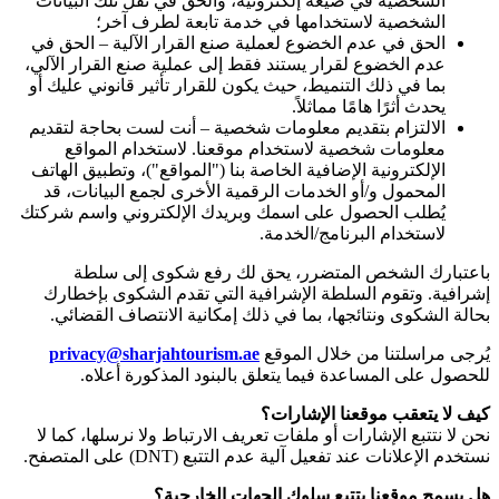
الشخصية في صيغة إلكترونية، والحق في نقل تلك البيانات
الشخصية لاستخدامها في خدمة تابعة لطرف آخر؛
الحق في عدم الخضوع لعملية صنع القرار الآلية – الحق في
عدم الخضوع لقرار يستند فقط إلى عملية صنع القرار الآلي،
بما في ذلك التنميط، حيث يكون للقرار تأثير قانوني عليك أو
يحدث أثرًا هامًا مماثلاً.
الالتزام بتقديم معلومات شخصية – أنت لست بحاجة لتقديم
معلومات شخصية لاستخدام موقعنا. لاستخدام المواقع
الإلكترونية الإضافية الخاصة بنا ("المواقع")، وتطبيق الهاتف
المحمول و/أو الخدمات الرقمية الأخرى لجمع البيانات، قد
يُطلب الحصول على اسمك وبريدك الإلكتروني واسم شركتك
لاستخدام البرنامج/الخدمة.
باعتبارك الشخص المتضرر، يحق لك رفع شكوى إلى سلطة
إشرافية. وتقوم السلطة الإشرافية التي تقدم الشكوى بإخطارك
بحالة الشكوى ونتائجها، بما في ذلك إمكانية الانتصاف القضائي.
يُرجى مراسلتنا من خلال الموقع
privacy@sharjahtourism.ae
للحصول على المساعدة فيما يتعلق بالبنود المذكورة أعلاه.
كيف لا يتعقب موقعنا الإشارات؟
نحن لا نتتبع الإشارات أو ملفات تعريف الارتباط ولا نرسلها، كما لا
نستخدم الإعلانات عند تفعيل آلية عدم التتبع
(DNT)
على المتصفح.
هل يسمح موقعنا بتتبع سلوك الجهات الخارجية؟