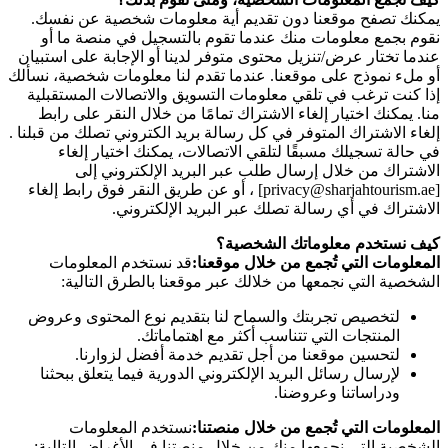
يمكنك تصفح موقعنا دون تقديم أية معلومات شخصية عن نفسك.
نقوم بجمع معلومات منك عندما تقوم بالتسجيل في منصة ما أو
عندما تختار عرض/تنزيل محتوى متوفر لدينا أو الإجابة على استبيان
أو ملء نموذج على موقعنا. عندما تقدم لنا معلومات شخصية، نسألك
إذا كنت ترغب في تلقي معلومات التسويق والاتصالات المستقبلية
منا. يمكنك اختيار إلغاء الاشتراك تمامًا من خلال النقر على رابط
إلغاء الاشتراك المتوفر في كل رسالة بريد الكتروني تصلك من قبلنا .
في حالة تسجيلك مسبقًا لتلقي الاتصالات، يمكنك اختيار إلغاء
الاشتراك من خلال إرسال طلب عبر البريد الإلكتروني إلى
[privacy@sharjahtourism.ae] ، أو عن طريق النقر فوق رابط إلغاء
الاشتراك في أي رسالة تصلك عبر البريد الإلكتروني.
كيف نستخدم معلوماتك الشخصية؟
المعلومات التي تُجمع من خلال موقعنا:
قد نستخدم المعلومات
الشخصية التي نجمعها من خلالك عبر موقعنا بالطرق التالية:
لتخصيص تجربتك والسماح لنا بتقديم نوع المحتوى وعروض
المنتجات التي تتناسب أكثر مع اهتماماتك.
لتحسين موقعنا من أجل تقديم خدمة أفضل لزوارنا.
لإرسال رسائل البريد الإلكتروني الدورية فيما يتعلق ببحثنا
ودراساتنا وعروضنا.
المعلومات التي تُجمع من خلال منصتنا:
نستخدم المعلومات
الشخصية التي نجمعها منك من خلال منصتنا في الأغراض التالية: