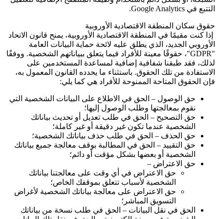
التتبع في
Google Analytics
.
حقوق سكان المنطقة الاقتصادية الأوروبية
إذا كنت مقيمًا في المنطقة الاقتصادية الأوروبية، يمنح قانون الاتحاد
الأوروبي الجديد، الذي يطلق عليه لائحة حماية البيانات العامة
"GDPR"
، حقوقًا معينة للأفراد فيما يتعلق ببياناتهم الشخصية. ووفقًا
لذلك، فقد طبقنا شفافية إضافية لمساعدة المستخدمين على
الاستفادة من تلك الحقوق. باستثناء ما يحدده القانون المعمول به،
فإن الحقوق المتاحة الممنوحة للأفراد هي كما يلي:
حق الوصول – الحق في الاطلاع على البيانات الشخصية التي
نقوم بمعالجتها وطلب الوصول إليها؛
حق التصحيح – الحق في طلب تعديل أو تحديث بياناتك
الشخصية عندما تكون غير دقيقة أو غير كاملة؛
حق الحذف – الحق في طلب حذف بياناتك الشخصية؛
حق التقييد – الحق في المطالبة بوقف معالجة جميع بياناتك
الشخصية أو بعضها بشكل مؤقت أو دائم؛
حق الاعتراض –
حق الاعتراض في أي وقت على معالجتنا بياناتك
الشخصية لأسباب تتعلق بموقفك الخاص؛
حق الاعتراض على معالجة بياناتك الشخصية لأغراض
التسويق المباشر؛
الحق في نقل البيانات – الحق في طلب نسخة من بياناتك