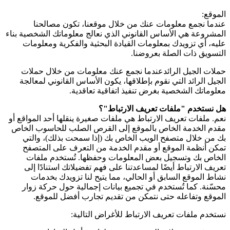
الموقع:
عندما نجمع معلومات عنك من خلال موقعنا، تكون مصالحنا
المشروعة هي الأساس القانوني الذي نعالج معلوماتك الشخصية بناء
عليه، أي تزويدك بمعلومات القيادة البحثية والفكرية ومعلومات
التسويق ذات الصلة بعروضنا.
حملات الجيل الرائدعندما نجمع عنك معلومات من خلال حملات
الجيل الرائد التي نقوم بإطلاقها، يكون الأساس القانوني لمعالجة
معلوماتك الشخصية بغرض تنفيذ اتفاقية تعاقدية.
هل نستخدم "ملفات تعريف الارتباط"؟
نعم. ملفات تعريف الارتباط هي ملفات صغيرة ينقلها أحد المواقع أو
مقدم الخدمة الخاص بالموقع إلى القرص الصلب للحاسوب الخاص
بك من خلال متصفح الويب الخاص بك (إذا سمحت بذلك)، والتي
تمكن أنظمة الموقع أو مقدم الخدمة من التعرف على المتصفح
الخاص بك وتسجيل بعض المعلومات وحفظها. تُستخدم ملفات
تعريف الارتباط أيضًا لمساعدتنا على فهم تفضيلاتك استنادًا إلى
نشاط الموقع السابق أو الحالي، مما يتيح لنا تزويدك بخدمات
محسّنة. كما تُستخدم في تجميع بيانات إجمالية حول حركة زوار
الموقع وتفاعله حتى نتمكن من تقديم تجارب أفضل للموقع.
نستخدم ملفات تعريف الارتباط للأغراض التالية: