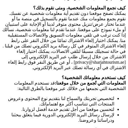
كيف نجمع المعلومات الشخصية، ومتى نقوم بذلك؟
يمكنك تصفح موقعنا دون تقديم أية معلومات شخصية عن نفسك.
نقوم بجمع معلومات منك عندما تقوم بالتسجيل في منصة ما أو
عندما تختار عرض/تنزيل محتوى متوفر لدينا أو الإجابة على استبيان
أو ملء نموذج على موقعنا. عندما تقدم لنا معلومات شخصية، نسألك
إذا كنت ترغب في تلقي معلومات التسويق والاتصالات المستقبلية
منا. يمكنك اختيار إلغاء الاشتراك تمامًا من خلال النقر على رابط
إلغاء الاشتراك المتوفر في كل رسالة بريد الكتروني تصلك من قبلنا .
في حالة تسجيلك مسبقًا لتلقي الاتصالات، يمكنك اختيار إلغاء
الاشتراك من خلال إرسال طلب عبر البريد الإلكتروني إلى
[privacy@sharjahtourism.ae] ، أو عن طريق النقر فوق رابط إلغاء
الاشتراك في أي رسالة تصلك عبر البريد الإلكتروني.
كيف نستخدم معلوماتك الشخصية؟
المعلومات التي تُجمع من خلال موقعنا:
قد نستخدم المعلومات
الشخصية التي نجمعها من خلالك عبر موقعنا بالطرق التالية:
لتخصيص تجربتك والسماح لنا بتقديم نوع المحتوى وعروض
المنتجات التي تتناسب أكثر مع اهتماماتك.
لتحسين موقعنا من أجل تقديم خدمة أفضل لزوارنا.
لإرسال رسائل البريد الإلكتروني الدورية فيما يتعلق ببحثنا
ودراساتنا وعروضنا.