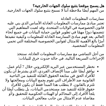
هل يسمح موقعنا بتتبع سلوك الجهات الخارجية؟
من المهم أيضًا ملاحظة أننا لا نسمح بتتبع سلوك الجهات الخارجية.
ممارسات المعلومات العادلة
تعتبر مبادئ ممارسات المعلومات العادلة الأساس الذي بني عليه
قانون الخصوصية في الولايات المتحدة، وقد لعبت المفاهيم التي
تتضمنها دورًا مهمًا في تطوير قوانين حماية البيانات في جميع أنحاء
العالم. يعد فهم مبادئ الممارسة العادلة للمعلومات وكيفية تنفيذها
أمرًا بالغ الأهمية للامتثال لقوانين الخصوصية المختلفة التي تحمي
المعلومات الشخصية.
من أجل التماشي مع ممارسات المعلومات العادلة، سنتخذ
الإجراءات السريعة التالية، في حالة حدوث خرق للبيانات:
نخطر المستخدمين عبر البريد الإلكتروني خلال 7 أيام عمل.
نوافق أيضًا على مبدأ الإنصاف الفردي، الذي يشترط أن يكون
للأفراد الحق في متابعة الحقوق القابلة للتنفيذ من الناحية
القانونية ضد الأطراف التي تقوم بجمع البيانات ومعالجتها ولا
تلتزم بالقانون. لا يتطلب هذا المبدأ فقط أن يكون للأفراد
حقوق قابلة للتنفيذ ضد مستخدمي البيانات، بل يتطلب أيضًا أن
يلجأ الأفراد إلى المحاكم أو الهيئات الحكومية للتحقيق و/أو
مقاضاة عدم الامتثال من جانب معالجي البيانات.