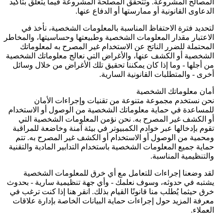
المصالح المشروعة. وتتحقق المصلحة المشروعة فيما يتعلق بتأكيد
الدعاوى القانونية أو ممارستها أو الدفاع عنها.
لتحديد فترة الاحتفاظ المناسبة بالمعلومات الشخصية، نأخذ في
الاعتبار مقدار المعلومات الشخصية وطبيعتها وحساسيتها، والمخاطر
المحتملة للضرر الناتج عن الاستخدام غير المصرح به لمعلوماتك
الشخصية أو الكشف عنها، والأغراض التي نعالج معلوماتك الشخصية
من أجلها - وما إذا كان يمكننا تحقيق تلك الأغراض من خلال وسائل
أخرى - والمتطلبات القانونية السارية.
أمان معلوماتك الشخصية
نحن نستخدم مجموعة متنوعة من تقنيات وإجراءات الأمان
للمساعدة في حماية معلوماتك الشخصية من الوصول أو الاستخدام
أو الكشف غير المصرح به. نحن نؤمن المعلومات الشخصية التي
تقوم بإدخالها عبر خوادم الكمبيوتر في بيئة آمنة وخاضعة للمراقبة
ومحمية من الوصول أو الاستخدام أو الكشف غير المصرح به. تتم
حماية جميع المعلومات الشخصية باستخدام التدابير المادية والتقنية
والتنظيمية المناسبة.
لقد وضعنا إجراءات للتعامل مع أي خرق للمعلومات الشخصية
يشتبه في حدوثه، وسوف نعلمك - وأي جهة تنظيمية سارية - بحدوث
خرق حيثما يُطلب منا قانونًا القيام بذلك. انقر هنا إذا كنت ترغب في
معرفة المزيد حول إجراءات حماية البيانات الخاصة بإدارة علاقات
العملاء.