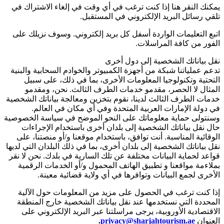
يمكنك النقر هنا إذا كنت ترغب في أي وقت في إلغاء الاشتراك في
تلقي رسائل البريد الإلكتروني في المستقبل.
اتبع التعليمات الواردة أسفل كل بريد إلكتروني. وسوف نزيلك على
الفور من كافة المراسلات.
نقل بياناتك الشخصية إلى دول أخرى
تدعم عملياتنا شبكة من أجهزة الكمبيوتر والخوادم السحابية والبنية
التحتية وتكنولوجيا المعلومات الأخرى، بما في ذلك، على سبيل
المثال لا الحصر، مقدمو خدمات الطرف الثالث. نحن، ومقدمو
خدمات الطرف الثالث لدينا، نقوم بتخزين ومعالجة بياناتك الشخصية
في دولة الإمارات العربية المتحدة وفي أي مكان في العالم.
وسنتولى حماية معلوماتك على النحو الموضح في سياسة الخصوصية
حال نقل بياناتك الشخصية إلى بلدان أخرى باستخدام الإجراءات
الوقائية المناسبة. أنت توافق، باستخدام موقعنا و/أو منصتنا، على
نقل بياناتك الشخصية إلى بلدان أخرى، بما في ذلك البلدان التي لديها
قواعد لحماية البيانات مختلفة عن تلك السارية في بلدك. نحن لا نقر
بملاءمة مواقعنا و تطبيق الهاتف المحمول و/أو الخدمات الرقمية
الأخرى لجمع البيانات وتوافرها في أي ولاية قضائية معينة.
إذا كنت ترغب في الحصول على مزيد من المعلومات حول الآلية
المحددة التي نستخدمها عند نقل بياناتك الشخصية خارج المنطقة
الاقتصادية الأوروبية، يرجى مراسلتنا عبر البريد الإلكتروني على
العنوان
privacy@sharjahtourism.ae
.