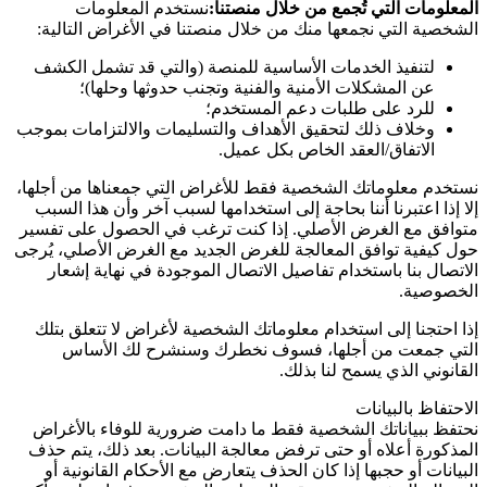
المعلومات التي تُجمع من خلال منصتنا:
نستخدم المعلومات
الشخصية التي نجمعها منك من خلال منصتنا في الأغراض التالية:
لتنفيذ الخدمات الأساسية للمنصة (والتي قد تشمل الكشف
عن المشكلات الأمنية والفنية وتجنب حدوثها وحلها)؛
للرد على طلبات دعم المستخدم؛
وخلاف ذلك لتحقيق الأهداف والتسليمات والالتزامات بموجب
الاتفاق/العقد الخاص بكل عميل.
نستخدم معلوماتك الشخصية فقط للأغراض التي جمعناها من أجلها،
إلا إذا اعتبرنا أننا بحاجة إلى استخدامها لسبب آخر وأن هذا السبب
متوافق مع الغرض الأصلي. إذا كنت ترغب في الحصول على تفسير
حول كيفية توافق المعالجة للغرض الجديد مع الغرض الأصلي، يُرجى
الاتصال بنا باستخدام تفاصيل الاتصال الموجودة في نهاية إشعار
الخصوصية.
إذا احتجنا إلى استخدام معلوماتك الشخصية لأغراض لا تتعلق بتلك
التي جمعت من أجلها، فسوف نخطرك وسنشرح لك الأساس
القانوني الذي يسمح لنا بذلك.
الاحتفاظ بالبيانات
نحتفظ ببياناتك الشخصية فقط ما دامت ضرورية للوفاء بالأغراض
المذكورة أعلاه أو حتى ترفض معالجة البيانات. بعد ذلك، يتم حذف
البيانات أو حجبها إذا كان الحذف يتعارض مع الأحكام القانونية أو