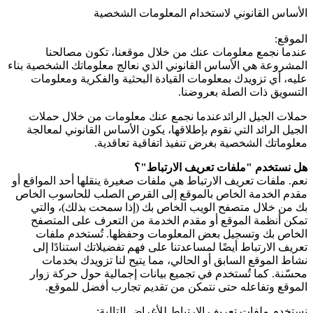
الأساس القانوني لاستخدام المعلومات الشخصية
الموقع:
عندما نجمع معلومات عنك من خلال موقعنا، تكون مصالحنا
المشروعة هي الأساس القانوني الذي نعالج معلوماتك الشخصية بناء
عليه، أي تزويدك بمعلومات القيادة البحثية والفكرية ومعلومات
التسويق ذات الصلة بعروضنا.
حملات الجيل الرائدعندما نجمع عنك معلومات من خلال حملات
الجيل الرائد التي نقوم بإطلاقها، يكون الأساس القانوني لمعالجة
معلوماتك الشخصية بغرض تنفيذ اتفاقية تعاقدية.
هل نستخدم "ملفات تعريف الارتباط"؟
نعم. ملفات تعريف الارتباط هي ملفات صغيرة ينقلها أحد المواقع أو
مقدم الخدمة الخاص بالموقع إلى القرص الصلب للحاسوب الخاص
بك من خلال متصفح الويب الخاص بك (إذا سمحت بذلك)، والتي
تمكن أنظمة الموقع أو مقدم الخدمة من التعرف على المتصفح
الخاص بك وتسجيل بعض المعلومات وحفظها. تُستخدم ملفات
تعريف الارتباط أيضًا لمساعدتنا على فهم تفضيلاتك استنادًا إلى
نشاط الموقع السابق أو الحالي، مما يتيح لنا تزويدك بخدمات
محسّنة. كما تُستخدم في تجميع بيانات إجمالية حول حركة زوار
الموقع وتفاعله حتى نتمكن من تقديم تجارب أفضل للموقع.
نستخدم ملفات تعريف الارتباط للأغراض التالية: