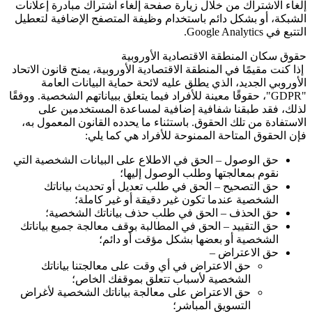
إلغاء الاشتراك من خلال زيارة صفحة إلغاء اشتراك مبادرة إعلانات
الشبكة، أو بشكل دائم باستخدام وظيفة المتصفح الإضافية لتعطيل
التتبع في
Google Analytics
.
حقوق سكان المنطقة الاقتصادية الأوروبية
إذا كنت مقيمًا في المنطقة الاقتصادية الأوروبية، يمنح قانون الاتحاد
الأوروبي الجديد، الذي يطلق عليه لائحة حماية البيانات العامة
"GDPR"
، حقوقًا معينة للأفراد فيما يتعلق ببياناتهم الشخصية. ووفقًا
لذلك، فقد طبقنا شفافية إضافية لمساعدة المستخدمين على
الاستفادة من تلك الحقوق. باستثناء ما يحدده القانون المعمول به،
فإن الحقوق المتاحة الممنوحة للأفراد هي كما يلي:
حق الوصول – الحق في الاطلاع على البيانات الشخصية التي
نقوم بمعالجتها وطلب الوصول إليها؛
حق التصحيح – الحق في طلب تعديل أو تحديث بياناتك
الشخصية عندما تكون غير دقيقة أو غير كاملة؛
حق الحذف – الحق في طلب حذف بياناتك الشخصية؛
حق التقييد – الحق في المطالبة بوقف معالجة جميع بياناتك
الشخصية أو بعضها بشكل مؤقت أو دائم؛
حق الاعتراض –
حق الاعتراض في أي وقت على معالجتنا بياناتك
الشخصية لأسباب تتعلق بموقفك الخاص؛
حق الاعتراض على معالجة بياناتك الشخصية لأغراض
التسويق المباشر؛