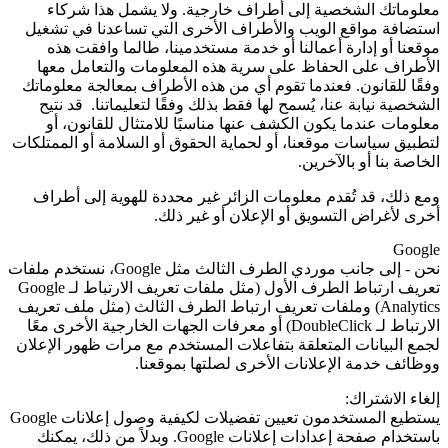
معلوماتك الشخصية إلى أطراف خارجية. ولا يشمل هذا شركاء
استضافة مواقع الويب والأطراف الأخرى التي تساعدنا في تشغيل
موقعنا أو إدارة أعمالنا أو خدمة مستخدمينا، طالما وافقت هذه
الأطراف على الحفاظ على سرية هذه المعلومات والتعامل معها
وفقًا للقانون. فعندما تقوم أي من هذه الأطراف بمعالجة معلوماتك
الشخصية نيابة عنا، يُسمح لها فقط بذلك وفقًا لتعليماتنا. قد نتيح
معلومات عندما يكون الكشف عنها مناسبًا للامتثال للقانون، أو
لتطبيق سياسات موقعنا، أو لحماية الحقوق أو السلامة أو الممتلكات
الخاصة بنا أو بالآخرين.
ومع ذلك، قد تُقدم معلومات الزائر غير محددة للهوية إلى أطراف
أخرى لأغراض التسويق أو الإعلان أو غير ذلك.
Google
نحن - إلى جانب موردي الطرف الثالث مثل
Google
، نستخدم ملفات
تعريف ارتباط الطرف الأول (مثل ملفات تعريف الارتباط لـ
Google
Analytics
) وملفات تعريف ارتباط الطرف الثالث (مثل ملف تعريف
الارتباط لـ
DoubleClick
) أو معرفات الجهات الخارجية الأخرى معًا
لجمع البيانات المتعلقة بتفاعلات المستخدم مع مرات ظهور الإعلان
ووظائف خدمة الإعلانات الأخرى لصلتها بموقعنا.
إلغاء الاشتراك:
يستطيع المستخدمون تعيين تفضيلات لكيفية وصول إعلانات Google
باستخدام صفحة إعدادات إعلانات
Google
. وبدلاً من ذلك، يمكنك