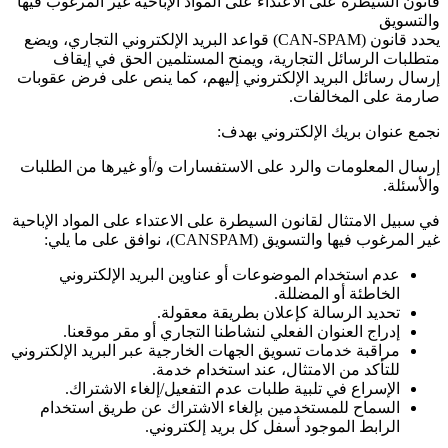
قانون السيطرة على الاعتداء على المواد الإباحية غير المرغوب فيها
والتسويق
يحدد قانون
(CAN-SPAM)
قواعد البريد الإلكتروني التجاري، ويضع
متطلبات الرسائل التجارية، ويمنح المستلمين الحق في إيقاف
إرسال رسائل البريد الإلكتروني إليهم، كما ينص على فرض عقوبات
صارمة على المخالفات.
نجمع عنوان بريك الإلكتروني بهدف:
إرسال المعلومات والرد على الاستفسارات و/أو غيرها من الطلبات
والأسئلة.
في سبيل الامتثال لقانون السيطرة على الاعتداء على المواد الإباحية
غير المرغوب فيها والتسويق
(CANSPAM)
، نوافق على ما يلي:
عدم استخدام الموضوعات أو عناوين البريد الإلكتروني
الخاطئة أو المضللة.
تحديد الرسالة كإعلان بطريقة معقولة.
إدراج العنوان الفعلي لنشاطنا التجاري أو مقر موقعنا.
مراقبة خدمات تسويق الجهات الخارجية عبر البريد الإلكتروني
للتأكد من الامتثال، عند استخدام خدمة.
الإسراع في تلبية طلبات عدم التفعيل/إلغاء الاشتراك.
السماح للمستخدمين بإلغاء الاشتراك عن طريق استخدام
الرابط الموجود أسفل كل بريد إلكتروني.