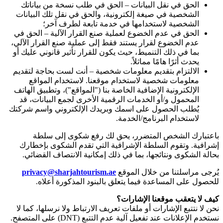
الحق في نقل البيانات – الحق في طلب نسخة من بياناتك
الشخصية في صيغة إلكترونية، والحق في نقل تلك البيانات
الشخصية لاستخدامها في خدمة تابعة لطرف آخر؛
الحق في عدم الخضوع لعملية صنع القرار الآلية – الحق في
عدم الخضوع لقرار يستند فقط إلى عملية صنع القرار الآلي،
بما في ذلك التنميط، حيث يكون للقرار تأثير قانوني عليك أو
يحدث أثرًا هامًا مماثلاً.
الالتزام بتقديم معلومات شخصية – أنت لست بحاجة لتقديم
معلومات شخصية لاستخدام موقعنا. لاستخدام المواقع
الإلكترونية الإضافية الخاصة بنا ("المواقع")، وتطبيق الهاتف
المحمول و/أو الخدمات الرقمية الأخرى لجمع البيانات، قد
يُطلب الحصول على اسمك وبريدك الإلكتروني واسم شركتك
لاستخدام البرنامج/الخدمة.
باعتبارك الشخص المتضرر، يحق لك رفع شكوى إلى سلطة
إشرافية. وتقوم السلطة الإشرافية التي تقدم الشكوى بإخطارك
بحالة الشكوى ونتائجها، بما في ذلك إمكانية الانتصاف القضائي.
يُرجى مراسلتنا من خلال الموقع
privacy@sharjahtourism.ae
للحصول على المساعدة فيما يتعلق بالبنود المذكورة أعلاه.
كيف لا يتعقب موقعنا الإشارات؟
نحن لا نتتبع الإشارات أو ملفات تعريف الارتباط ولا نرسلها، كما لا
نستخدم الإعلانات عند تفعيل آلية عدم التتبع
(DNT)
على المتصفح.