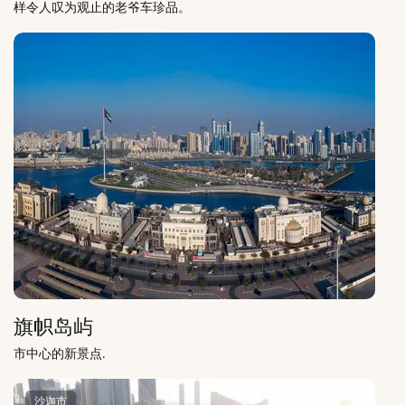
样令人叹为观止的老爷车珍品。
旗帜岛屿
市中心的新景点.
沙迦市