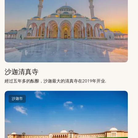
沙迦清真寺
經过五年多的酝酿，沙迦最大的清真寺在2019年开业.
沙迦市