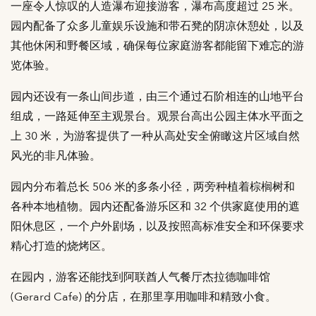
一座令人惊叹的人造瀑布迎接游客，瀑布高度超过 25 米。
园内配备了众多儿童娱乐设施和带石凳的阴凉休憩处，以及
其他休闲和野餐区域，确保每位家庭游客都能留下难忘的游
览体验。
园内还设有一条山间步道，由三个通过石阶相连的山地平台
组成，一路延伸至主观景台。观景台高出公园主体水平面之
上 30 米，为游客提供了一种从高处安全俯瞰这片区域自然
风光的非凡体验。
园内分布着总长 506 米的多条小径，两旁种植着棕榈树和
各种本地植物。园内还配备游乐区和 32 个供家庭使用的遮
阳休息区，一个户外剧场，以及按照高标准安全和环保要求
精心打造的烧烤区。
在园内，游客还能找到阿联酋人气餐厅杰拉德咖啡馆
(Gerard Cafe) 的分店，在那里享用咖啡和精致小食。