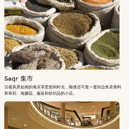
Saqr 集市
沿着风景如画的海滨享受悠闲时光，顺便还可逛一逛街边售卖香料
和草药、海娜花、服装和纺织品的小店。