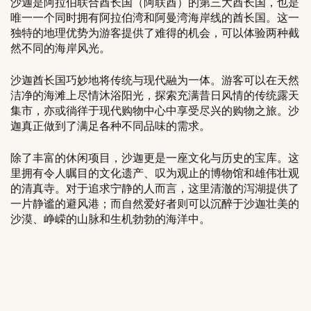
沙迦是阿拉伯联合酋长国（阿联酋）的第三大酋长国，也是
唯一一个同时拥有阿拉伯湾和阿曼湾海岸线的酋长国。这一
独特的地理优势为游客提供了难得的机会，可以体验两种截
然不同的海岸风光。
沙迦酋长国巧妙地将传统与现代融为一体。游客可以在天然
洁净的海滩上尽情沐浴阳光，探索充满昔日风情的传统露天
集市，亦或徜徉于现代购物中心中享受尽兴的购物之旅。沙
迦真正做到了满足各种不同品味的需求。
除了丰富的休闲项目，沙迦更是一座文化与历史的宝库。这
里拥有令人瞩目的文化遗产、叹为观止的博物馆和雄伟壮观
的清真寺。对于追求宁静的人而言，这里清澈的泻湖提供了
一片静谧的避风港；而自然爱好者则可以沉醉于沙迦壮美的
沙漠、峥嵘的山脉和生机勃勃的海洋中。