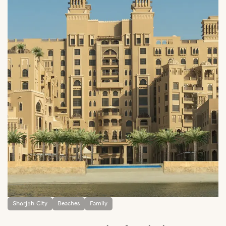
Sharjah City
Beaches
Family