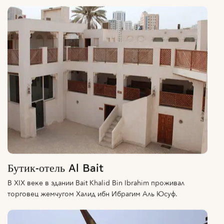
Бутик-отель Al Bait
В XIX веке в здании Bait Khalid Bin Ibrahim проживал
торговец жемчугом Халид ибн Ибрагим Аль Юсуф.