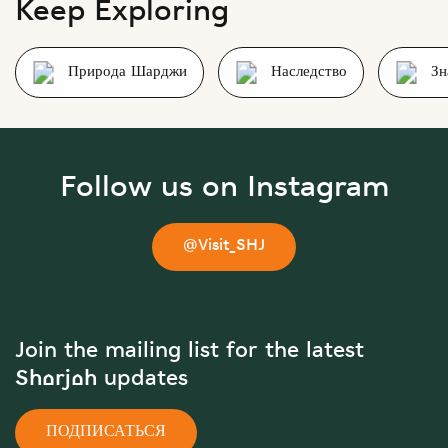
Keep Exploring
Природа Шарджи
Наследство
Зн
Follow us on Instagram
@Visit_SHJ
Join the mailing list for the latest
Sharjah updates
ПОДПИСАТЬСЯ