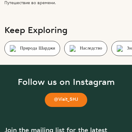
Путешествие во времени.
Keep Exploring
Природа Шарджи
Наследство
Зн
Follow us on Instagram
@Visit_SHJ
Join the mailing list for the latest