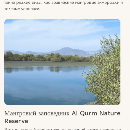
зеленые черепахи.
Мангровый заповедник Al Qurm Nature
Reserve
Этот мангровый заповедник, основанный в самых северных
мангровых лесах планеты, приютил множество редких видов