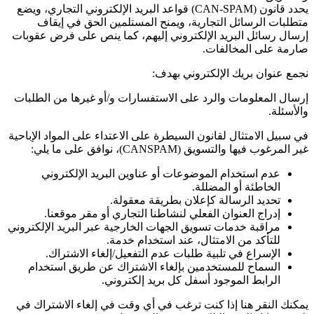
يحدد قانون
(CAN-SPAM)
قواعد البريد الإلكتروني التجاري، ويضع
متطلبات الرسائل التجارية، ويمنح المستلمين الحق في إيقاف
إرسال رسائل البريد الإلكتروني إليهم، كما ينص على فرض عقوبات
صارمة على المخالفات.
نجمع عنوان بريك الإلكتروني بهدف:
إرسال المعلومات والرد على الاستفسارات و/أو غيرها من الطلبات
والأسئلة.
في سبيل الامتثال لقانون السيطرة على الاعتداء على المواد الإباحية
غير المرغوب فيها والتسويق
(CANSPAM)
، نوافق على ما يلي:
عدم استخدام الموضوعات أو عناوين البريد الإلكتروني
الخاطئة أو المضللة.
تحديد الرسالة كإعلان بطريقة معقولة.
إدراج العنوان الفعلي لنشاطنا التجاري أو مقر موقعنا.
مراقبة خدمات تسويق الجهات الخارجية عبر البريد الإلكتروني
للتأكد من الامتثال، عند استخدام خدمة.
الإسراع في تلبية طلبات عدم التفعيل/إلغاء الاشتراك.
السماح للمستخدمين بإلغاء الاشتراك عن طريق استخدام
الرابط الموجود أسفل كل بريد إلكتروني.
يمكنك النقر هنا إذا كنت ترغب في أي وقت في إلغاء الاشتراك في