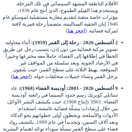
الأفلام الناطقة المشهد السينمائي في تلك المرحلة.
ويستخدم هذا الفيلم الطموح، الذي أُنتج عام 1936،
مؤثرات خاصة متقنة لتقديم مقاربة مستقبلية لموسكو عام
1946 إبان الحقبة الستالينية، متضمناً رحلة قمرية لافتة
لمركبة فضائية. (
احجز هنا
)
2 أغسطس 2026 - رحلة إلى القمر (1959):
أثناء محاولته
تصوير مركبة فضائية من دون إذن، يتسبب رجل عن طريق
الخطأ في إطلاقها إلى الفضاء، حاملاً معه مخترعها وخبيراً
في الأرصاد الجوية. وبعد سلسلة من المواقف غير
المتوقعة، يهبط الثلاثة على سطح القمر، حيث يلتقون
برجل القمر ونساء جميلات متحلقات حوله. (
احجز هنا
)
9 أغسطس 2026 - 2001: أوديسة الفضاء (1968):
عاد
ستانلي كوبريك رسم حدود السينما في رائعته 'أوديسة
الفضاء: 2001' (إنتاج 1968)، حيث يكتشف البشر الأوائل،
من خلال إرشادات مسلّة فضائية غامضة، استخدام
الأدوات والأسلحة، ويخطون أولى خطواتهم نحو الذكاء.
وبعد آلاف السنين، وتحديداً في عام 1999، يكتشف رواد
فضاء على سطح القمر مسلّة سوداء توجّه اهتمام البشرية