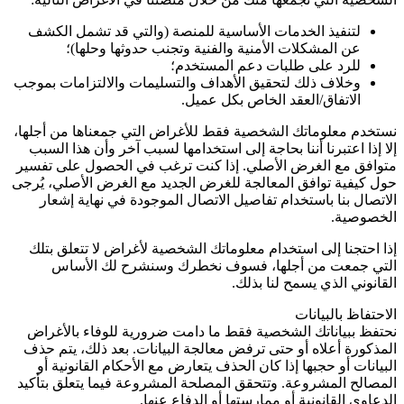
لتنفيذ الخدمات الأساسية للمنصة (والتي قد تشمل الكشف
عن المشكلات الأمنية والفنية وتجنب حدوثها وحلها)؛
للرد على طلبات دعم المستخدم؛
وخلاف ذلك لتحقيق الأهداف والتسليمات والالتزامات بموجب
الاتفاق/العقد الخاص بكل عميل.
نستخدم معلوماتك الشخصية فقط للأغراض التي جمعناها من أجلها،
إلا إذا اعتبرنا أننا بحاجة إلى استخدامها لسبب آخر وأن هذا السبب
متوافق مع الغرض الأصلي. إذا كنت ترغب في الحصول على تفسير
حول كيفية توافق المعالجة للغرض الجديد مع الغرض الأصلي، يُرجى
الاتصال بنا باستخدام تفاصيل الاتصال الموجودة في نهاية إشعار
الخصوصية.
إذا احتجنا إلى استخدام معلوماتك الشخصية لأغراض لا تتعلق بتلك
التي جمعت من أجلها، فسوف نخطرك وسنشرح لك الأساس
القانوني الذي يسمح لنا بذلك.
الاحتفاظ بالبيانات
نحتفظ ببياناتك الشخصية فقط ما دامت ضرورية للوفاء بالأغراض
المذكورة أعلاه أو حتى ترفض معالجة البيانات. بعد ذلك، يتم حذف
البيانات أو حجبها إذا كان الحذف يتعارض مع الأحكام القانونية أو
المصالح المشروعة. وتتحقق المصلحة المشروعة فيما يتعلق بتأكيد
الدعاوى القانونية أو ممارستها أو الدفاع عنها.