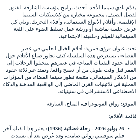
يقدّم نادي سينما الأحد، أحدث برامج مؤسسة الشارقة للفنون
لفصل الصيف، مجموعة مختارة من كلاسيكيات السينما
الإقليمية، وأفلام الأنواع السينمائية، وأفلام التحريك. ويلي كل
عرض جلسة نقاشية أو ورشة عمل تسلط الضوء على اللغة
السينمائية للفيلم وخلفيته الاجتماعية.
تحت عنوان «رؤى قمرية: أفلام الخيال العلمي في عصر
الفضاء»، تستعرض هذه السلسلة كيف تجاوز صناع الأفلام حول
العالم حدود التقنيات المتاحة في عصرهم ليتخيلوا الرحلات إلى
القمر قبل وقت طويل من أن تصبح واقعاً. وتمتد عبر ثلاثة عقود
من الابتكار السينمائي، متتبعة تطور سينما الفضاء، من المؤثرات
العملية في ثلاثينيات القرن الماضي إلى الواقعية المذهلة والذكاء
الاصطناعي الاستشرافي في ستينياته.
الموقع: رواق الفوتوغراف، المناخ، الشارقة
قائمة الأفلام:
26 يوليو 2026 - رحلة فضائية (1936):
يعتبر هذا الفيلم آخر
فيلم سوفييتي روائي صامت، وقد عُرض بعد أن تسيدت