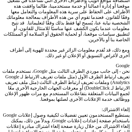
استضافة مواقع الويب والأطراف الأخرى التي تساعدنا في تشغيل
موقعنا أو إدارة أعمالنا أو خدمة مستخدمينا، طالما وافقت هذه
الأطراف على الحفاظ على سرية هذه المعلومات والتعامل معها
وفقًا للقانون. فعندما تقوم أي من هذه الأطراف بمعالجة معلوماتك
الشخصية نيابة عنا، يُسمح لها فقط بذلك وفقًا لتعليماتنا. قد نتيح
معلومات عندما يكون الكشف عنها مناسبًا للامتثال للقانون، أو
لتطبيق سياسات موقعنا، أو لحماية الحقوق أو السلامة أو الممتلكات
الخاصة بنا أو بالآخرين.
ومع ذلك، قد تُقدم معلومات الزائر غير محددة للهوية إلى أطراف
أخرى لأغراض التسويق أو الإعلان أو غير ذلك.
Google
نحن - إلى جانب موردي الطرف الثالث مثل
Google
، نستخدم ملفات
تعريف ارتباط الطرف الأول (مثل ملفات تعريف الارتباط لـ
Google
Analytics
) وملفات تعريف ارتباط الطرف الثالث (مثل ملف تعريف
الارتباط لـ
DoubleClick
) أو معرفات الجهات الخارجية الأخرى معًا
لجمع البيانات المتعلقة بتفاعلات المستخدم مع مرات ظهور الإعلان
ووظائف خدمة الإعلانات الأخرى لصلتها بموقعنا.
إلغاء الاشتراك:
يستطيع المستخدمون تعيين تفضيلات لكيفية وصول إعلانات Google
باستخدام صفحة إعدادات إعلانات
Google
. وبدلاً من ذلك، يمكنك
إلغاء الاشتراك من خلال زيارة صفحة إلغاء اشتراك مبادرة إعلانات
الشبكة، أو بشكل دائم باستخدام وظيفة المتصفح الإضافية لتعطيل