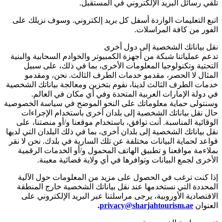
تلقي رسائل البريد الإلكتروني في المستقبل.
اتبع التعليمات الواردة أسفل كل بريد إلكتروني. وسوف نزيلك على
الفور من كافة المراسلات.
نقل بياناتك الشخصية إلى دول أخرى
تدعم عملياتنا شبكة من أجهزة الكمبيوتر والخوادم السحابية والبنية
التحتية وتكنولوجيا المعلومات الأخرى، بما في ذلك، على سبيل
المثال لا الحصر، مقدمو خدمات الطرف الثالث. نحن، ومقدمو
خدمات الطرف الثالث لدينا، نقوم بتخزين ومعالجة بياناتك الشخصية
في دولة الإمارات العربية المتحدة وفي أي مكان في العالم.
وسنتولى حماية معلوماتك على النحو الموضح في سياسة الخصوصية
حال نقل بياناتك الشخصية إلى بلدان أخرى باستخدام الإجراءات
الوقائية المناسبة. أنت توافق، باستخدام موقعنا و/أو منصتنا، على
نقل بياناتك الشخصية إلى بلدان أخرى، بما في ذلك البلدان التي لديها
قواعد لحماية البيانات مختلفة عن تلك السارية في بلدك. نحن لا نقر
بملاءمة مواقعنا و تطبيق الهاتف المحمول و/أو الخدمات الرقمية
الأخرى لجمع البيانات وتوافرها في أي ولاية قضائية معينة.
إذا كنت ترغب في الحصول على مزيد من المعلومات حول الآلية
المحددة التي نستخدمها عند نقل بياناتك الشخصية خارج المنطقة
الاقتصادية الأوروبية، يرجى مراسلتنا عبر البريد الإلكتروني على
العنوان
privacy@sharjahtourism.ae
.