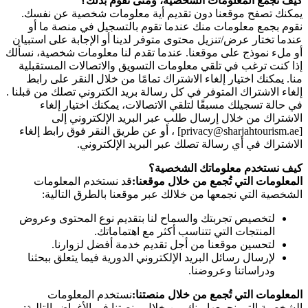
كيف نجمع المعلومات الشخصية، ومتى نقوم بذلك؟
يمكنك تصفح موقعنا دون تقديم أية معلومات شخصية عن نفسك.
نقوم بجمع معلومات منك عندما تقوم بالتسجيل في منصة ما أو
عندما تختار عرض/تنزيل محتوى متوفر لدينا أو الإجابة على استبيان
أو ملء نموذج على موقعنا. عندما تقدم لنا معلومات شخصية، نسألك
إذا كنت ترغب في تلقي معلومات التسويق والاتصالات المستقبلية
منا. يمكنك اختيار إلغاء الاشتراك تمامًا من خلال النقر على رابط
إلغاء الاشتراك المتوفر في كل رسالة بريد الكتروني تصلك من قبلنا .
في حالة تسجيلك مسبقًا لتلقي الاتصالات، يمكنك اختيار إلغاء
الاشتراك من خلال إرسال طلب عبر البريد الإلكتروني إلى
[privacy@sharjahtourism.ae] ، أو عن طريق النقر فوق رابط إلغاء
الاشتراك في أي رسالة تصلك عبر البريد الإلكتروني.
كيف نستخدم معلوماتك الشخصية؟
المعلومات التي تُجمع من خلال موقعنا:
قد نستخدم المعلومات
الشخصية التي نجمعها من خلالك عبر موقعنا بالطرق التالية:
لتخصيص تجربتك والسماح لنا بتقديم نوع المحتوى وعروض
المنتجات التي تتناسب أكثر مع اهتماماتك.
لتحسين موقعنا من أجل تقديم خدمة أفضل لزوارنا.
لإرسال رسائل البريد الإلكتروني الدورية فيما يتعلق ببحثنا
ودراساتنا وعروضنا.
المعلومات التي تُجمع من خلال منصتنا:
نستخدم المعلومات
الشخصية التي نجمعها منك من خلال منصتنا في الأغراض التالية: