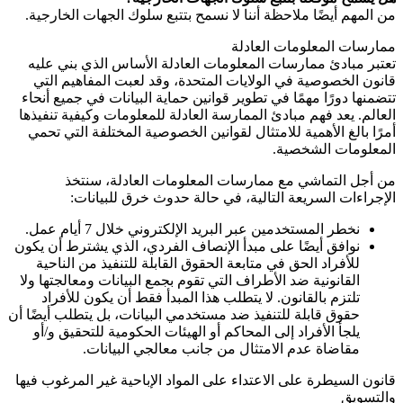
من المهم أيضًا ملاحظة أننا لا نسمح بتتبع سلوك الجهات الخارجية.
ممارسات المعلومات العادلة
تعتبر مبادئ ممارسات المعلومات العادلة الأساس الذي بني عليه
قانون الخصوصية في الولايات المتحدة، وقد لعبت المفاهيم التي
تتضمنها دورًا مهمًا في تطوير قوانين حماية البيانات في جميع أنحاء
العالم. يعد فهم مبادئ الممارسة العادلة للمعلومات وكيفية تنفيذها
أمرًا بالغ الأهمية للامتثال لقوانين الخصوصية المختلفة التي تحمي
المعلومات الشخصية.
من أجل التماشي مع ممارسات المعلومات العادلة، سنتخذ
الإجراءات السريعة التالية، في حالة حدوث خرق للبيانات:
نخطر المستخدمين عبر البريد الإلكتروني خلال 7 أيام عمل.
نوافق أيضًا على مبدأ الإنصاف الفردي، الذي يشترط أن يكون
للأفراد الحق في متابعة الحقوق القابلة للتنفيذ من الناحية
القانونية ضد الأطراف التي تقوم بجمع البيانات ومعالجتها ولا
تلتزم بالقانون. لا يتطلب هذا المبدأ فقط أن يكون للأفراد
حقوق قابلة للتنفيذ ضد مستخدمي البيانات، بل يتطلب أيضًا أن
يلجأ الأفراد إلى المحاكم أو الهيئات الحكومية للتحقيق و/أو
مقاضاة عدم الامتثال من جانب معالجي البيانات.
قانون السيطرة على الاعتداء على المواد الإباحية غير المرغوب فيها
والتسويق