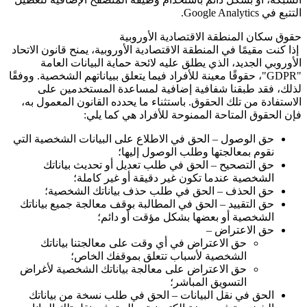
التتبع في
Google Analytics
.
حقوق سكان المنطقة الاقتصادية الأوروبية
إذا كنت مقيمًا في المنطقة الاقتصادية الأوروبية، يمنح قانون الاتحاد
الأوروبي الجديد، الذي يطلق عليه لائحة حماية البيانات العامة
"GDPR"
، حقوقًا معينة للأفراد فيما يتعلق ببياناتهم الشخصية. ووفقًا
لذلك، فقد طبقنا شفافية إضافية لمساعدة المستخدمين على
الاستفادة من تلك الحقوق. باستثناء ما يحدده القانون المعمول به،
فإن الحقوق المتاحة الممنوحة للأفراد هي كما يلي:
حق الوصول – الحق في الاطلاع على البيانات الشخصية التي
نقوم بمعالجتها وطلب الوصول إليها؛
حق التصحيح – الحق في طلب تعديل أو تحديث بياناتك
الشخصية عندما تكون غير دقيقة أو غير كاملة؛
حق الحذف – الحق في طلب حذف بياناتك الشخصية؛
حق التقييد – الحق في المطالبة بوقف معالجة جميع بياناتك
الشخصية أو بعضها بشكل مؤقت أو دائم؛
حق الاعتراض –
حق الاعتراض في أي وقت على معالجتنا بياناتك
الشخصية لأسباب تتعلق بموقفك الخاص؛
حق الاعتراض على معالجة بياناتك الشخصية لأغراض
التسويق المباشر؛
الحق في نقل البيانات – الحق في طلب نسخة من بياناتك