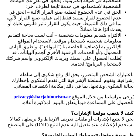
الشخصية في صيغة إلكترونية، والحق في نقل تلك البيانات
الشخصية لاستخدامها في خدمة تابعة لطرف آخر؛
الحق في عدم الخضوع لعملية صنع القرار الآلية – الحق في
عدم الخضوع لقرار يستند فقط إلى عملية صنع القرار الآلي،
بما في ذلك التنميط، حيث يكون للقرار تأثير قانوني عليك أو
يحدث أثرًا هامًا مماثلاً.
الالتزام بتقديم معلومات شخصية – أنت لست بحاجة لتقديم
معلومات شخصية لاستخدام موقعنا. لاستخدام المواقع
الإلكترونية الإضافية الخاصة بنا ("المواقع")، وتطبيق الهاتف
المحمول و/أو الخدمات الرقمية الأخرى لجمع البيانات، قد
يُطلب الحصول على اسمك وبريدك الإلكتروني واسم شركتك
لاستخدام البرنامج/الخدمة.
باعتبارك الشخص المتضرر، يحق لك رفع شكوى إلى سلطة
إشرافية. وتقوم السلطة الإشرافية التي تقدم الشكوى بإخطارك
بحالة الشكوى ونتائجها، بما في ذلك إمكانية الانتصاف القضائي.
يُرجى مراسلتنا من خلال الموقع
privacy@sharjahtourism.ae
للحصول على المساعدة فيما يتعلق بالبنود المذكورة أعلاه.
كيف لا يتعقب موقعنا الإشارات؟
نحن لا نتتبع الإشارات أو ملفات تعريف الارتباط ولا نرسلها، كما لا
نستخدم الإعلانات عند تفعيل آلية عدم التتبع
(DNT)
على المتصفح.
هل يسمح موقعنا بتتبع سلوك الجهات الخارجية؟