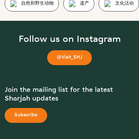
自然和野生动物
遗产
文化活动
Follow us on Instagram
@Visit_SHJ
Join the mailing list for the latest
Sharjah updates
Subscribe