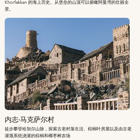
Khorfakkan 的海上历史。从堡垒的山顶可以俯瞰阿曼湾的壮丽全
景。
内志·马克萨尔村
徒步攀登哈加尔山脉，探索古老村落生活、棕榈叶房屋以及由古老
灌溉系统浇灌的棕榈和椰枣树农场