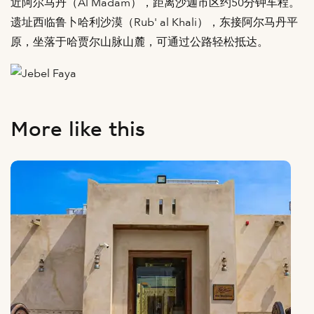
近阿尔马丹（Al Madam），距离沙迦市区约50分钟车程。
遗址西临鲁卜哈利沙漠（Rub' al Khali），东接阿尔马丹平
原，坐落于哈贾尔山脉山麓，可通过公路轻松抵达。
More like this