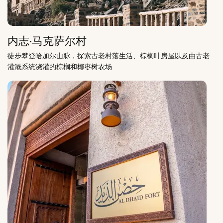
内志·马克萨尔村
徒步攀登哈加尔山脉，探索古老村落生活、棕榈叶房屋以及由古老
灌溉系统浇灌的棕榈和椰枣树农场