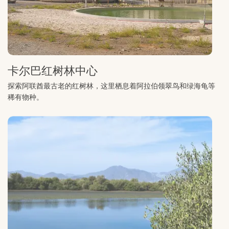
卡尔巴红树林中心
探索阿联酋最古老的红树林，这里栖息着阿拉伯领翠鸟和绿海龟等
稀有物种。