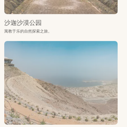
沙迦沙漠公园
寓教于乐的自然探索之旅。
阿尔苏胡布 (Al Suhub) 休息站
在豪尔费坎城最高处，欣赏令人陶醉的城市全景